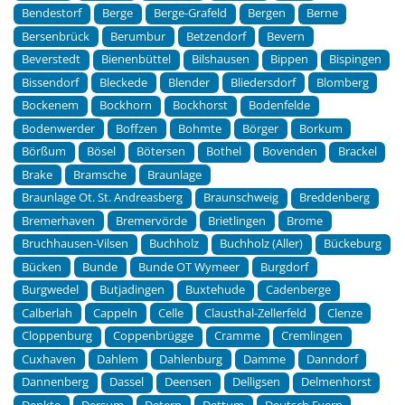
Bendestorf
Berge
Berge-Grafeld
Bergen
Berne
Bersenbrück
Berumbur
Betzendorf
Bevern
Beverstedt
Bienenbüttel
Bilshausen
Bippen
Bispingen
Bissendorf
Bleckede
Blender
Bliedersdorf
Blomberg
Bockenem
Bockhorn
Bockhorst
Bodenfelde
Bodenwerder
Boffzen
Bohmte
Börger
Borkum
Börßum
Bösel
Bötersen
Bothel
Bovenden
Brackel
Brake
Bramsche
Braunlage
Braunlage Ot. St. Andreasberg
Braunschweig
Breddenberg
Bremerhaven
Bremervörde
Brietlingen
Brome
Bruchhausen-Vilsen
Buchholz
Buchholz (Aller)
Bückeburg
Bücken
Bunde
Bunde OT Wymeer
Burgdorf
Burgwedel
Butjadingen
Buxtehude
Cadenberge
Calberlah
Cappeln
Celle
Clausthal-Zellerfeld
Clenze
Cloppenburg
Coppenbrügge
Cramme
Cremlingen
Cuxhaven
Dahlem
Dahlenburg
Damme
Danndorf
Dannenberg
Dassel
Deensen
Delligsen
Delmenhorst