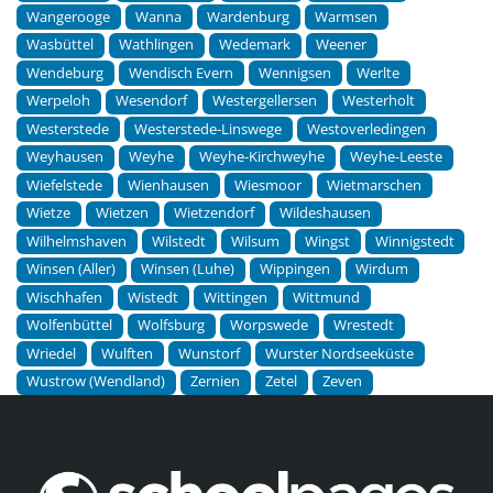
Wangerooge
Wanna
Wardenburg
Warmsen
Wasbüttel
Wathlingen
Wedemark
Weener
Wendeburg
Wendisch Evern
Wennigsen
Werlte
Werpeloh
Wesendorf
Westergellersen
Westerholt
Westerstede
Westerstede-Linswege
Westoverledingen
Weyhausen
Weyhe
Weyhe-Kirchweyhe
Weyhe-Leeste
Wiefelstede
Wienhausen
Wiesmoor
Wietmarschen
Wietze
Wietzen
Wietzendorf
Wildeshausen
Wilhelmshaven
Wilstedt
Wilsum
Wingst
Winnigstedt
Winsen (Aller)
Winsen (Luhe)
Wippingen
Wirdum
Wischhafen
Wistedt
Wittingen
Wittmund
Wolfenbüttel
Wolfsburg
Worpswede
Wrestedt
Wriedel
Wulften
Wunstorf
Wurster Nordseeküste
Wustrow (Wendland)
Zernien
Zetel
Zeven