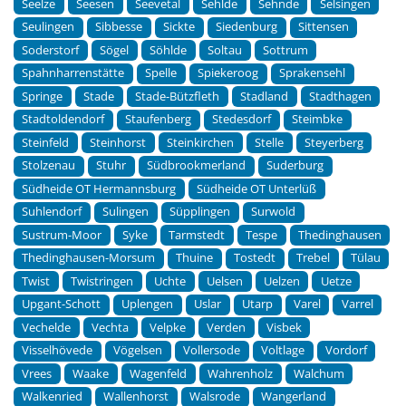
Seelze
Seesen
Seevetal
Sehlde
Sehnde
Selsingen
Seulingen
Sibbesse
Sickte
Siedenburg
Sittensen
Soderstorf
Sögel
Söhlde
Soltau
Sottrum
Spahnharrenstätte
Spelle
Spiekeroog
Sprakensehl
Springe
Stade
Stade-Bützfleth
Stadland
Stadthagen
Stadtoldendorf
Staufenberg
Stedesdorf
Steimbke
Steinfeld
Steinhorst
Steinkirchen
Stelle
Steyerberg
Stolzenau
Stuhr
Südbrookmerland
Suderburg
Südheide OT Hermannsburg
Südheide OT Unterlüß
Suhlendorf
Sulingen
Süpplingen
Surwold
Sustrum-Moor
Syke
Tarmstedt
Tespe
Thedinghausen
Thedinghausen-Morsum
Thuine
Tostedt
Trebel
Tülau
Twist
Twistringen
Uchte
Uelsen
Uelzen
Uetze
Upgant-Schott
Uplengen
Uslar
Utarp
Varel
Varrel
Vechelde
Vechta
Velpke
Verden
Visbek
Visselhövede
Vögelsen
Vollersode
Voltlage
Vordorf
Vrees
Waake
Wagenfeld
Wahrenholz
Walchum
Walkenried
Wallenhorst
Walsrode
Wangerland