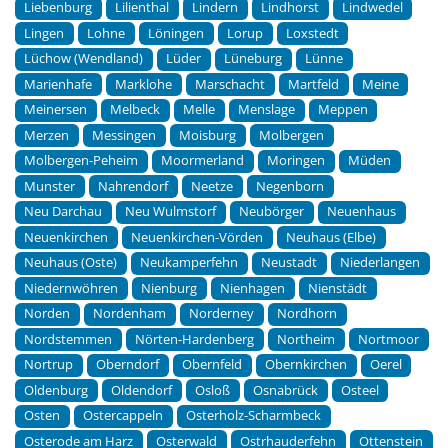
Liebenburg
Lilienthal
Lindern
Lindhorst
Lindwedel
Lingen
Lohne
Löningen
Lorup
Loxstedt
Lüchow (Wendland)
Lüder
Lüneburg
Lünne
Marienhafe
Marklohe
Marschacht
Martfeld
Meine
Meinersen
Melbeck
Melle
Menslage
Meppen
Merzen
Messingen
Moisburg
Molbergen
Molbergen-Peheim
Moormerland
Moringen
Müden
Munster
Nahrendorf
Neetze
Negenborn
Neu Darchau
Neu Wulmstorf
Neubörger
Neuenhaus
Neuenkirchen
Neuenkirchen-Vörden
Neuhaus (Elbe)
Neuhaus (Oste)
Neukamperfehn
Neustadt
Niederlangen
Niedernwöhren
Nienburg
Nienhagen
Nienstädt
Norden
Nordenham
Norderney
Nordhorn
Nordstemmen
Nörten-Hardenberg
Northeim
Nortmoor
Nortrup
Oberndorf
Obernfeld
Obernkirchen
Oerel
Oldenburg
Oldendorf
Osloß
Osnabrück
Osteel
Osten
Ostercappeln
Osterholz-Scharmbeck
Osterode am Harz
Osterwald
Ostrhauderfehn
Ottenstein