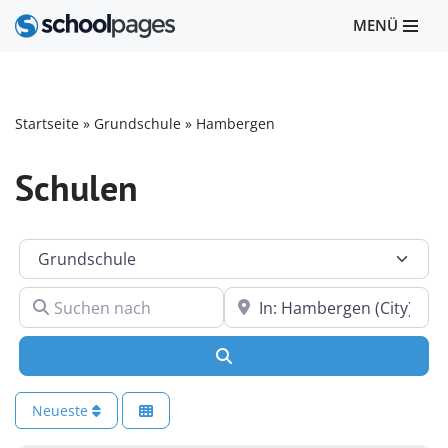
MENÜ
Zum
Inhalt
springen
Startseite
»
Grundschule
»
Hambergen
Schulen
Kategorie
Suchen nach
In der Nähe
Suchen
Neueste