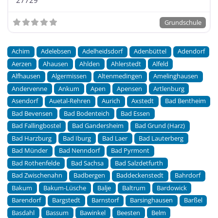
Grundschule
Achim
Adelebsen
Adelheidsdorf
Adenbüttel
Adendorf
Aerzen
Ahausen
Ahlden
Ahlerstedt
Alfeld
Alfhausen
Algermissen
Altenmedingen
Amelinghausen
Andervenne
Ankum
Apen
Apensen
Artlenburg
Asendorf
Auetal-Rehren
Aurich
Axstedt
Bad Bentheim
Bad Bevensen
Bad Bodenteich
Bad Essen
Bad Fallingbostel
Bad Gandersheim
Bad Grund (Harz)
Bad Harzburg
Bad Iburg
Bad Laer
Bad Lauterberg
Bad Münder
Bad Nenndorf
Bad Pyrmont
Bad Rothenfelde
Bad Sachsa
Bad Salzdetfurth
Bad Zwischenahn
Badbergen
Baddeckenstedt
Bahrdorf
Bakum
Bakum-Lüsche
Balje
Baltrum
Bardowick
Barendorf
Bargstedt
Barnstorf
Barsinghausen
Barßel
Basdahl
Bassum
Bawinkel
Beesten
Belm