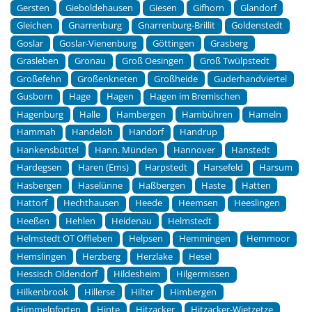
Gersten
Gieboldehausen
Giesen
Gifhorn
Glandorf
Gleichen
Gnarrenburg
Gnarrenburg-Brillit
Goldenstedt
Goslar
Goslar-Vienenburg
Göttingen
Grasberg
Grasleben
Gronau
Groß Oesingen
Groß Twülpstedt
Großefehn
Großenkneten
Großheide
Guderhandviertel
Gusborn
Hage
Hagen
Hagen im Bremischen
Hagenburg
Halle
Hambergen
Hambühren
Hameln
Hammah
Handeloh
Handorf
Handrup
Hankensbüttel
Hann. Münden
Hannover
Hanstedt
Hardegsen
Haren (Ems)
Harpstedt
Harsefeld
Harsum
Hasbergen
Haselünne
Haßbergen
Haste
Hatten
Hattorf
Hechthausen
Heede
Heemsen
Heeslingen
Heeßen
Hehlen
Heidenau
Helmstedt
Helmstedt OT Offleben
Helpsen
Hemmingen
Hemmoor
Hemslingen
Herzberg
Herzlake
Hesel
Hessisch Oldendorf
Hildesheim
Hilgermissen
Hilkenbrook
Hillerse
Hilter
Himbergen
Himmelpforten
Hinte
Hitzacker
Hitzacker-Wietzetze