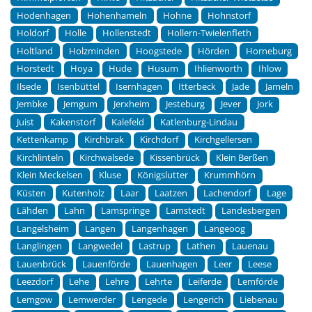
Hodenhagen
Hohenhameln
Hohne
Hohnstorf
Holdorf
Holle
Hollenstedt
Hollern-Twielenfleth
Holtland
Holzminden
Hoogstede
Hörden
Horneburg
Horstedt
Hoya
Hude
Husum
Ihlienworth
Ihlow
Ilsede
Isenbüttel
Isernhagen
Itterbeck
Jade
Jameln
Jembke
Jemgum
Jerxheim
Jesteburg
Jever
Jork
Juist
Kakenstorf
Kalefeld
Katlenburg-Lindau
Kettenkamp
Kirchbrak
Kirchdorf
Kirchgellersen
Kirchlinteln
Kirchwalsede
Kissenbrück
Klein Berßen
Klein Meckelsen
Kluse
Königslutter
Krummhörn
Küsten
Kutenholz
Laar
Laatzen
Lachendorf
Lage
Lähden
Lahn
Lamspringe
Lamstedt
Landesbergen
Langelsheim
Langen
Langenhagen
Langeoog
Langlingen
Langwedel
Lastrup
Lathen
Lauenau
Lauenbrück
Lauenförde
Lauenhagen
Leer
Leese
Leezdorf
Lehe
Lehre
Lehrte
Leiferde
Lemförde
Lemgow
Lemwerder
Lengede
Lengerich
Liebenau