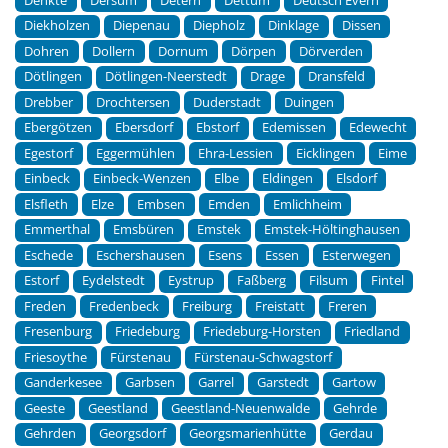
Denkte
Dersum
Detern
Dettum
Deutsch Evern
Diekholzen
Diepenau
Diepholz
Dinklage
Dissen
Dohren
Dollern
Dornum
Dörpen
Dörverden
Dötlingen
Dötlingen-Neerstedt
Drage
Dransfeld
Drebber
Drochtersen
Duderstadt
Duingen
Ebergötzen
Ebersdorf
Ebstorf
Edemissen
Edewecht
Egestorf
Eggermühlen
Ehra-Lessien
Eicklingen
Eime
Einbeck
Einbeck-Wenzen
Elbe
Eldingen
Elsdorf
Elsfleth
Elze
Embsen
Emden
Emlichheim
Emmerthal
Emsbüren
Emstek
Emstek-Höltinghausen
Eschede
Eschershausen
Esens
Essen
Esterwegen
Estorf
Eydelstedt
Eystrup
Faßberg
Filsum
Fintel
Freden
Fredenbeck
Freiburg
Freistatt
Freren
Fresenburg
Friedeburg
Friedeburg-Horsten
Friedland
Friesoythe
Fürstenau
Fürstenau-Schwagstorf
Ganderkesee
Garbsen
Garrel
Garstedt
Gartow
Geeste
Geestland
Geestland-Neuenwalde
Gehrde
Gehrden
Georgsdorf
Georgsmarienhütte
Gerdau