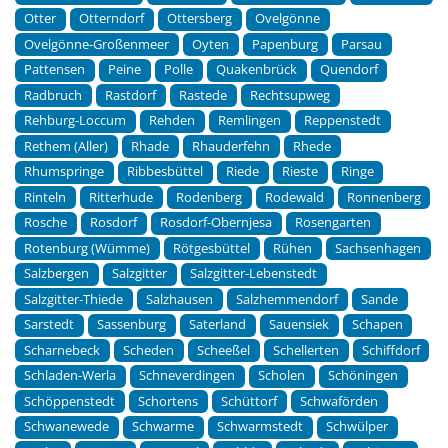
Otter
Otterndorf
Ottersberg
Ovelgönne
Ovelgönne-Großenmeer
Oyten
Papenburg
Parsau
Pattensen
Peine
Polle
Quakenbrück
Quendorf
Radbruch
Rastdorf
Rastede
Rechtsupweg
Rehburg-Loccum
Rehden
Remlingen
Reppenstedt
Rethem (Aller)
Rhade
Rhauderfehn
Rhede
Rhumspringe
Ribbesbüttel
Riede
Rieste
Ringe
Rinteln
Ritterhude
Rodenberg
Rodewald
Ronnenberg
Rosche
Rosdorf
Rosdorf-Obernjesa
Rosengarten
Rotenburg (Wümme)
Rötgesbüttel
Rühen
Sachsenhagen
Salzbergen
Salzgitter
Salzgitter-Lebenstedt
Salzgitter-Thiede
Salzhausen
Salzhemmendorf
Sande
Sarstedt
Sassenburg
Saterland
Sauensiek
Schapen
Scharnebeck
Scheden
Scheeßel
Schellerten
Schiffdorf
Schladen-Werla
Schneverdingen
Scholen
Schöningen
Schöppenstedt
Schortens
Schüttorf
Schwaförden
Schwanewede
Schwarme
Schwarmstedt
Schwülper