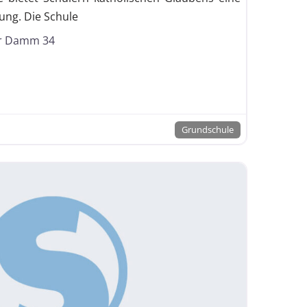
dung. Die Schule
tschule mit Grundschulzweig nach
r Damm 34
Grundschule