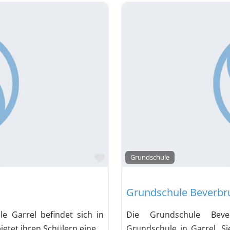
Gymnasium mit Grundschul- und Realschulzweig
ium mit Grundschulzweig
Gymnasium mit Hauptschul- und Realschulzweig
 mit Realschulzweig
hule
tschule mit Förderschulklassen
Integrierte Gesamt
Favorit
Grundschule
e mit Förderschulklassen
Grundschule Beverbr
le mit Grundschulzweig
e Garrel befindet sich in
Die Grundschule Bever
bietet ihren Schülern eine
Grundschule in Garrel. Si