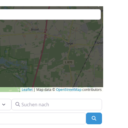
Leaflet
| Map data ©
OpenStreetMap
contributors
Suchen nach
Suchen