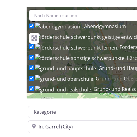
+
−
Abendgymnasium
Förder
Förd
Grund- und Hau
Grund- und Ober
Grund- und Realsc
Grund-, Ha
Kategorie
Grundschule
Grun
In der Nähe
Gymnasium