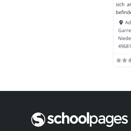
sich a
befinde
Ad
Garre
Niede
4968