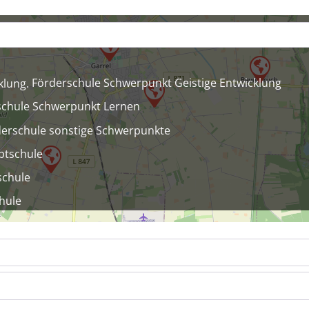
Förderschule Schwerpunkt Geistige Entwicklung
schule Schwerpunkt Lernen
erschule sonstige Schwerpunkte
ptschule
schule
hule
upt- und Realschule
dschule mit Förderschulklassen