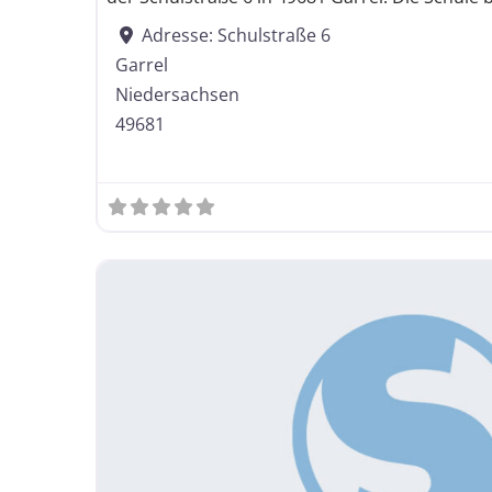
Kooperative 
Adresse:
Schulstraße 6
Garrel
Schuljahrgängen gegliedert
Niedersachsen
49681
Oberschule
Realschule