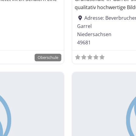
Gesamtschule
qualitativ hochwertige Bil
Kooperative Gesam
Adresse:
Beverbruche
Garrel
Niedersachsen
49681
Oberschule