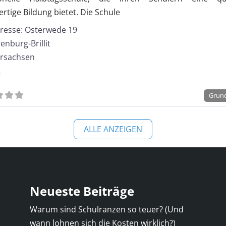
Gesamtschule
rtige Bildung bietet. Die Schule
Kooperative Gesam
resse:
Osterwede 19
enburg-Brillit
rsachsen
2
Grun
ALLE ANZEIGEN
Neueste Beiträge
Warum sind Schulranzen so teuer? (Und
wann lohnen sich die Kosten wirklich?)