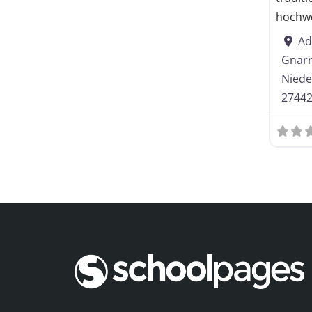
Kooperative 
hochwe
Ad
Schuljahrgängen gegliedert
Gnarr
Niede
Oberschule
2744
Realschule