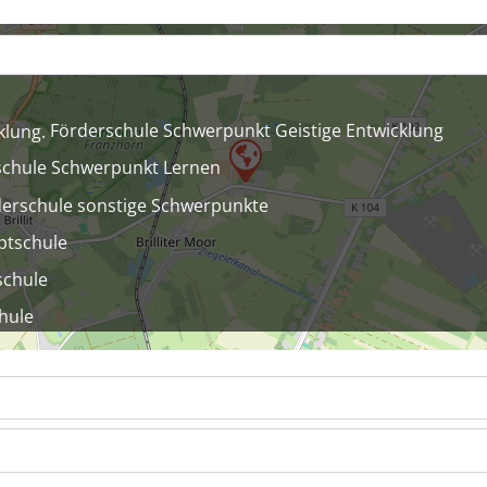
Förderschule Schwerpunkt Geistige Entwicklung
schule Schwerpunkt Lernen
erschule sonstige Schwerpunkte
ptschule
schule
hule
upt- und Realschule
dschule mit Förderschulklassen