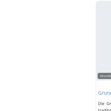
Gymnas
Gymnasium
Haupt- und Realsc
Hauptschule
Haup
Freie Waldorfschule
Grunds
Gesamtschulcharakter / Freie Waldorfschul
Grund
Gesamtschulcharakter / Freie Waldorfschu
Die Gr
Kolleg
tradit