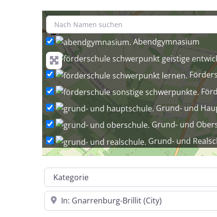
+
−
Abendgymnasium
Förder
Förd
Grund- und Hau
Grund- und Ober
Grund- und Realsc
Grund-, Ha
Kategorie
Grundschule
Grun
In der Nähe
Gymnasium