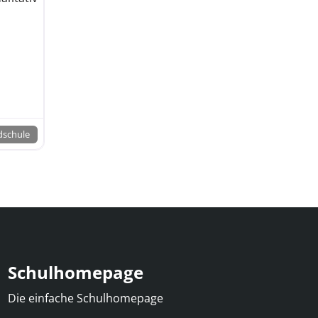
tschule mit Grundschulzweig nach
dschule
Schulhomepage
Die einfache Schulhomepage