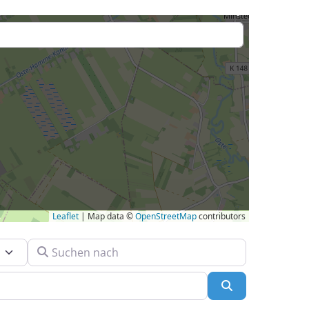
Leaflet
| Map data ©
OpenStreetMap
contributors
Suchen nach
Suchen