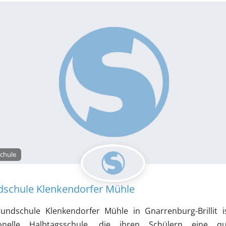
Gymnasium mit Grundschul- und Realschulzweig
ium mit Grundschulzweig
Gymnasium mit Hauptschul- und Realschulzweig
 mit Realschulzweig
hule
tschule mit Förderschulklassen
Integrierte Gesamt
chule
e mit Förderschulklassen
schule Klenkendorfer Mühle
le mit Grundschulzweig
undschule Klenkendorfer Mühle in Gnarrenburg-Brillit i
ionelle Halbtagsschule, die ihren Schülern eine qua