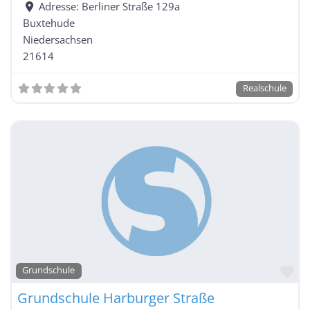
Adresse:
Berliner Straße 129a
Buxtehude
Niedersachsen
21614
Realschule
Fa
Grundschule
Grundschule Harburger Straße