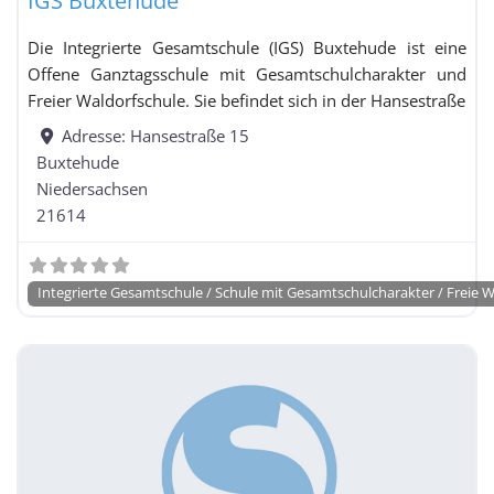
IGS Buxtehude
Gymnasium mit Hauptschul- und Realschulzweig
Gymnasium mit
Die Integrierte Gesamtschule (IGS) Buxtehude ist eine
Realschulzweig
Offene Ganztagsschule mit Gesamtschulcharakter und
Haupt- und Realschule
Freier Waldorfschule. Sie befindet sich in der Hansestraße
Hauptschule
Adresse:
Hansestraße 15
Buxtehude
Niedersachsen
Hauptschule mit Förderschulklassen
21614
Integrierte Gesamtschule / Schule mit
Integrierte Gesamtschule / Schule mit Gesamtschulcharakter / Freie 
Gesamtschulcharakter / Freie Waldorfschule
Integrierte Gesamtschule / Schule mit
Gesamtschulcharakter / Freie Waldorfschule mit
Förderschulklassen