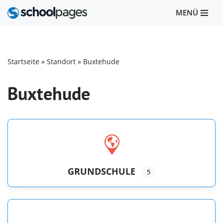
MENÜ
Zum
Inhalt
springen
Startseite
»
Standort
»
Buxtehude
Buxtehude
GRUNDSCHULE
5