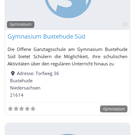
Fa
Integrierte Gesamtschule / Schule mit
Gymnasium
Gesamtschulcharakter / Freie Waldorfschule mit
Gymnasium Buxtehude Süd
Grundschulzweig
Kolleg
Die Offene Ganztagsschule am Gymnasium Buxtehude
Süd bietet Schülern die Möglichkeit, ihre schulischen
Kooperative
Aktivitäten über den regulären Unterricht hinaus zu
Gesamtschule
Adresse:
Torfweg 36
Buxtehude
Niedersachsen
Kooperative Gesamtschule mit Grundschulzweig
21614
nach Schuljahrgängen gegliedert
Oberschule
Gymnasium
Realschule