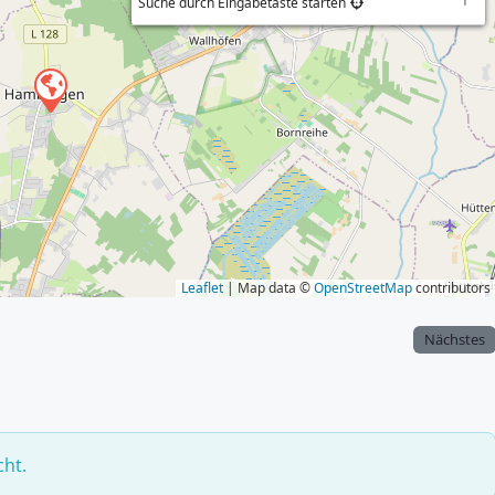
Suche durch Eingabetaste starten
Leaflet
| Map data ©
OpenStreetMap
contributors
Nächstes
cht.