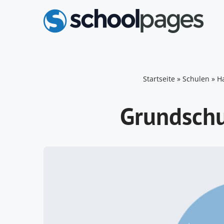
Zum
Inhalt
springen
Startseite
»
Schulen
»
H
Grundsch