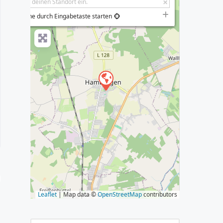
−
Suche durch Eingabetaste starten
s
Leaflet
| Map data ©
OpenStreetMap
contributors