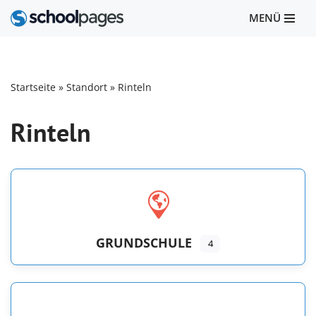
MENÜ
Zum
Inhalt
springen
Startseite
»
Standort
»
Rinteln
Rinteln
GRUNDSCHULE
4