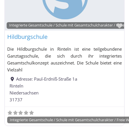
Gymnasium
mit Grundschulzweig
Fa
Integrierte Gesamtschule / Schule mit Gesamtschulcharakter / Freie W
Hildburgschule
Gymnasium mit Hauptschul- und Realschulzweig
Gymnasium mit
Die Hildburgschule in Rinteln ist eine teilgebundene
Realschulzweig
Ganztagsschule, die sich durch ihr integriertes
Haupt- und Realschule
Gesamtschulkonzept auszeichnet. Die Schule bietet eine
Vielzahl
Hauptschule
Adresse:
Paul-Erdniß-Straße 1a
Rinteln
Hauptschule mit Förderschulklassen
Niedersachsen
31737
Integrierte Gesamtschule / Schule mit
Gesamtschulcharakter / Freie Waldorfschule
Integrierte Gesamtschule / Schule mit Gesamtschulcharakter / Freie 