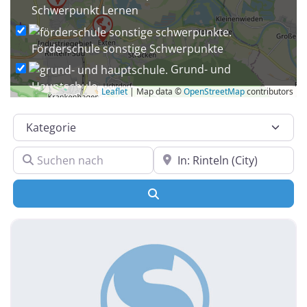
Schwerpunkt Lernen
Förderschule sonstige Schwerpunkte
Grund- und
Hauptschule
Leaflet
| Map data ©
OpenStreetMap
contributors
Grund- und Oberschule
Kategorie
Grund- und Realschule
Grund-, Haupt-
Suchen nach
In der Nähe
und Realschule
Grundschule
Suchen
Grundschule mit Förderschulklassen
Gymnasium
Gymnasium mit Grundschul- und Realschulzweig