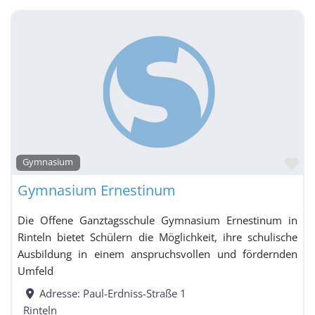
Integrierte Gesamtschule / Schule mit
Gesamtschulcharakter / Freie Waldorfschule mit
Förderschulklassen
Integrierte Gesamtschule / Schule mit
Fa
Gesamtschulcharakter / Freie Waldorfschule mit
Gymnasium
Grundschulzweig
Gymnasium Ernestinum
Kolleg
Die Offene Ganztagsschule Gymnasium Ernestinum in
Kooperative
Rinteln bietet Schülern die Möglichkeit, ihre schulische
Gesamtschule
Ausbildung in einem anspruchsvollen und fördernden
Umfeld
Adresse:
Paul-Erdniss-Straße 1
Kooperative Gesamtschule mit Grundschulzweig
Rinteln
nach Schuljahrgängen gegliedert