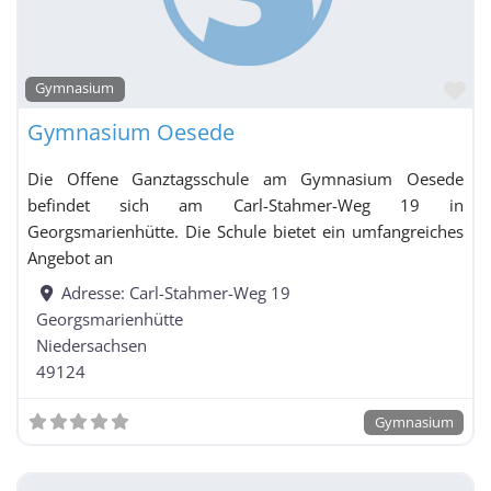
Fa
Integrierte Gesamtschule / Schule mit
Gymnasium
Gesamtschulcharakter / Freie Waldorfschule mit
Gymnasium Oesede
Grundschulzweig
Kolleg
Die Offene Ganztagsschule am Gymnasium Oesede
befindet sich am Carl-Stahmer-Weg 19 in
Kooperative
Georgsmarienhütte. Die Schule bietet ein umfangreiches
Gesamtschule
Angebot an
Adresse:
Carl-Stahmer-Weg 19
Georgsmarienhütte
Kooperative Gesamtschule mit Grundschulzweig
Niedersachsen
nach Schuljahrgängen gegliedert
49124
Oberschule
Realschule
Gymnasium