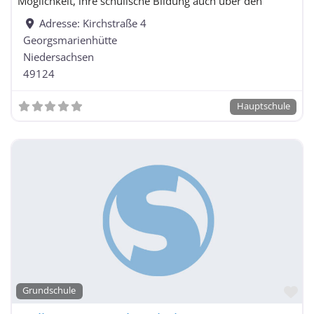
Möglichkeit, ihre schulische Bildung auch über den
Adresse:
Kirchstraße 4
Georgsmarienhütte
Niedersachsen
49124
Hauptschule
Fa
Grundschule