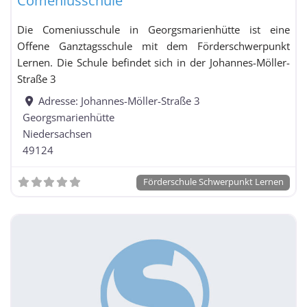
Comeniusschule
Gymnasium mit Hauptschul- und Realschulzweig
Gymnasium mit
Die Comeniusschule in Georgsmarienhütte ist eine
Realschulzweig
Offene Ganztagsschule mit dem Förderschwerpunkt
Haupt- und Realschule
Lernen. Die Schule befindet sich in der Johannes-Möller-
Straße 3
Hauptschule
Adresse:
Johannes-Möller-Straße 3
Georgsmarienhütte
Hauptschule mit Förderschulklassen
Niedersachsen
49124
Integrierte Gesamtschule / Schule mit
Förderschule Schwerpunkt Lernen
Gesamtschulcharakter / Freie Waldorfschule
Integrierte Gesamtschule / Schule mit
Gesamtschulcharakter / Freie Waldorfschule mit
Förderschulklassen