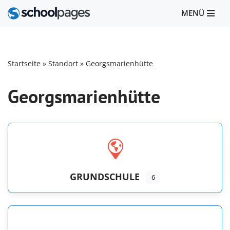
MENÜ
Zum
Inhalt
springen
Startseite
»
Standort
»
Georgsmarienhütte
Georgsmarienhütte
GRUNDSCHULE
6