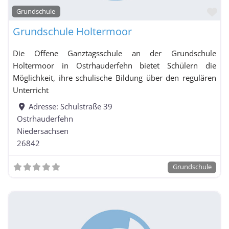
Fa
Grundschule
Integrierte Gesamtschule / Schule mit
Grundschule Holtermoor
Gesamtschulcharakter / Freie Waldorfschule mit
Grundschulzweig
Die Offene Ganztagsschule an der Grundschule
Kolleg
Holtermoor in Ostrhauderfehn bietet Schülern die
Möglichkeit, ihre schulische Bildung über den regulären
Kooperative
Unterricht
Gesamtschule
Adresse:
Schulstraße 39
Ostrhauderfehn
Niedersachsen
Kooperative Gesamtschule mit Grundschulzweig
26842
nach Schuljahrgängen gegliedert
Oberschule
Grundschule
Realschule