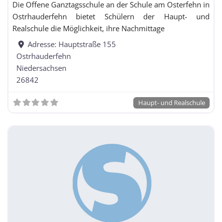
Die Offene Ganztagsschule an der Schule am Osterfehn in
Realschulzweig
Ostrhauderfehn bietet Schülern der Haupt- und
Haupt- und Realschule
Realschule die Möglichkeit, ihre Nachmittage
Hauptschule
Adresse:
Hauptstraße 155
Ostrhauderfehn
Niedersachsen
Hauptschule mit Förderschulklassen
26842
Haupt- und Realschule
Integrierte Gesamtschule / Schule mit
Gesamtschulcharakter / Freie Waldorfschule
Integrierte Gesamtschule / Schule mit
Gesamtschulcharakter / Freie Waldorfschule mit
Förderschulklassen