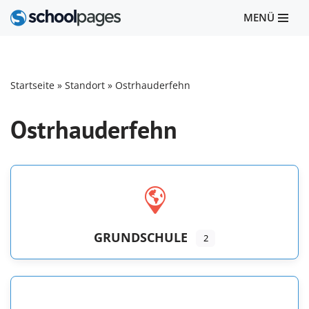
MENÜ
Zum
Inhalt
springen
Startseite
»
Standort
»
Ostrhauderfehn
Ostrhauderfehn
GRUNDSCHULE
2