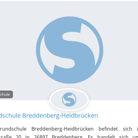
Gymnasium mit Grundschul- und Realschulzweig
ium mit Grundschulzweig
Gymnasium mit Hauptschul- und Realschulzweig
 mit Realschulzweig
hule
tschule mit Förderschulklassen
Integrierte Gesamt
chule
e mit Förderschulklassen
dschule Breddenberg-Heidbrücken
le mit Grundschulzweig
rundschule Breddenberg-Heidbrücken befindet sich 
straße 20 in 26897 Breddenberg. Es handelt sich u