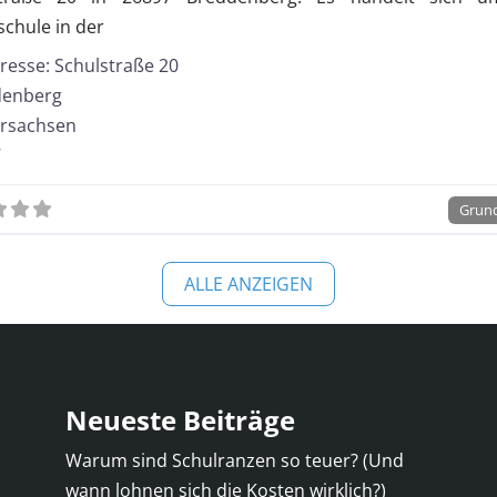
Gesamtschule
chule in der
Kooperative Gesam
resse:
Schulstraße 20
denberg
rsachsen
7
Grun
ALLE ANZEIGEN
Neueste Beiträge
Warum sind Schulranzen so teuer? (Und
wann lohnen sich die Kosten wirklich?)