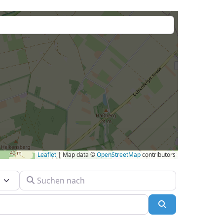
Leaflet
| Map data ©
OpenStreetMap
contributors
Suchen nach
Suchen