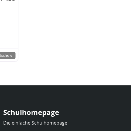
tschule mit Grundschulzweig nach
dschule
Schulhomepage
Die einfache Schulhomepage