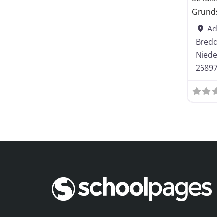
Kooperative 
Grunds
Ad
Schuljahrgängen gegliedert
Bred
Niede
Oberschule
2689
Realschule