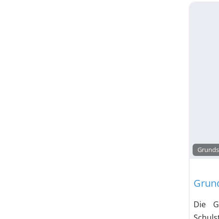
Gymnas
Gymnasium
Haupt- und Realsc
Hauptschule
Haup
Freie Waldorfschule
Grunds
Gesamtschulcharakter / Freie Waldorfschul
Grun
Gesamtschulcharakter / Freie Waldorfschu
Die G
Kolleg
Schul