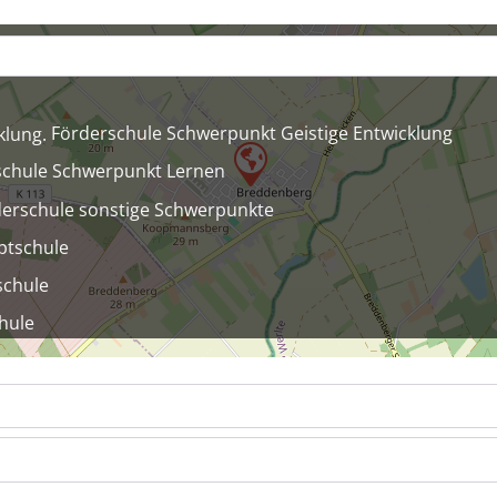
Förderschule Schwerpunkt Geistige Entwicklung
schule Schwerpunkt Lernen
erschule sonstige Schwerpunkte
ptschule
schule
hule
upt- und Realschule
dschule mit Förderschulklassen