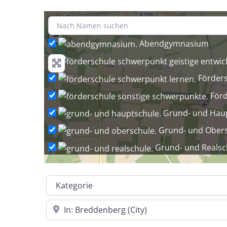
+
−
Abendgymnasium
Förder
Förd
Grund- und Hau
Grund- und Ober
Grund- und Realsc
Grund-, Ha
Kategorie
Grundschule
Grun
In der Nähe
Gymnasium