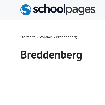
Zum
Inhalt
springen
Startseite
»
Standort
»
Breddenberg
Breddenberg