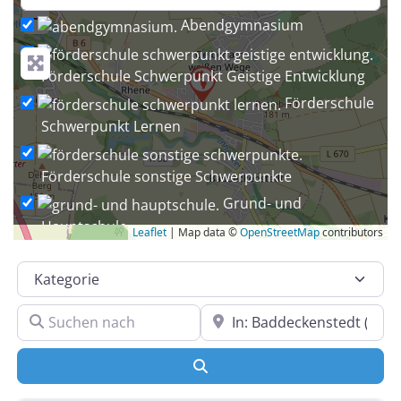
−
Abendgymnasium
Förderschule Schwerpunkt Geistige Entwicklung
Förderschule
Schwerpunkt Lernen
Förderschule sonstige Schwerpunkte
Grund- und
Hauptschule
Leaflet
| Map data ©
OpenStreetMap
contributors
Grund- und Oberschule
Kategorie
Grund- und Realschule
Grund-, Haupt-
Suchen nach
In der Nähe
und Realschule
Grundschule
Suchen