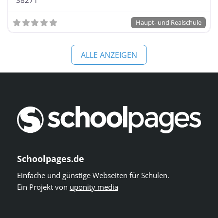
Haupt- und Realschule
Integrierte Gesamtschule / Schule mit
Gesamtschulcharakter / Freie Waldorfschule
ALLE ANZEIGEN
Integrierte Gesamtschule / Schule mit
Gesamtschulcharakter / Freie Waldorfschule mit
Förderschulklassen
Schoolpages.de
Integrierte Gesamtschule / Schule mit
Gesamtschulcharakter / Freie Waldorfschule mit
Einfache und günstige Webseiten für Schulen.
Grundschulzweig
Ein Projekt von
uponity media
Kolleg
Kooperative