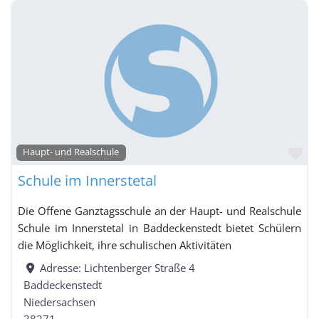
Grundschule mit Förderschulklassen
Gymnasium
Gymnasium mit Grundschul- und Realschulzweig
Gymnasium
mit Grundschulzweig
Fa
Haupt- und Realschule
Schule im Innerstetal
Gymnasium mit Hauptschul- und Realschulzweig
Gymnasium mit
Die Offene Ganztagsschule an der Haupt- und Realschule
Realschulzweig
Schule im Innerstetal in Baddeckenstedt bietet Schülern
Haupt- und Realschule
die Möglichkeit, ihre schulischen Aktivitäten
Hauptschule
Adresse:
Lichtenberger Straße 4
Baddeckenstedt
Niedersachsen
Hauptschule mit Förderschulklassen
38271