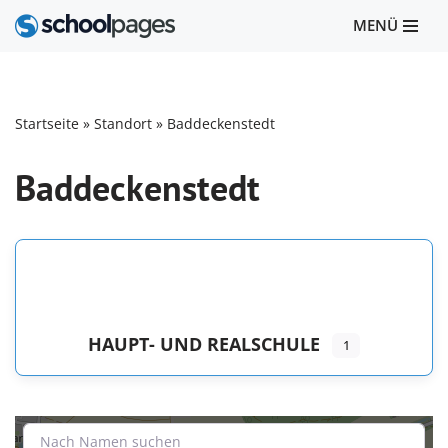
MENÜ
Zum
Inhalt
springen
Startseite
»
Standort
»
Baddeckenstedt
Baddeckenstedt
HAUPT- UND REALSCHULE
1
+