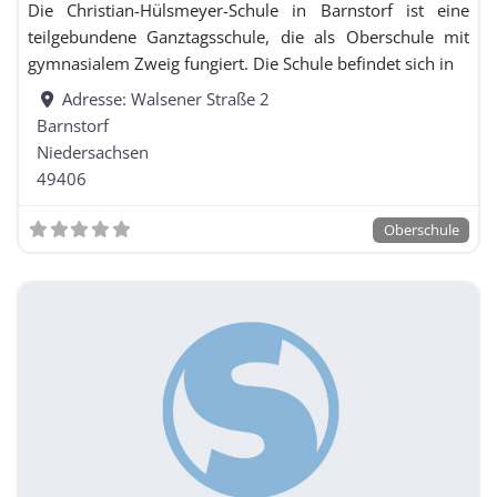
Die Christian-Hülsmeyer-Schule in Barnstorf ist eine
Realschulzweig
teilgebundene Ganztagsschule, die als Oberschule mit
Haupt- und Realschule
gymnasialem Zweig fungiert. Die Schule befindet sich in
Hauptschule
Adresse:
Walsener Straße 2
Barnstorf
Niedersachsen
Hauptschule mit Förderschulklassen
49406
Oberschule
Integrierte Gesamtschule / Schule mit
Gesamtschulcharakter / Freie Waldorfschule
Integrierte Gesamtschule / Schule mit
Gesamtschulcharakter / Freie Waldorfschule mit
Förderschulklassen