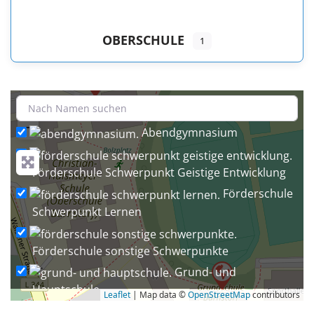
OBERSCHULE
1
+
−
Abendgymnasium
Förderschule Schwerpunkt Geistige Entwicklung
Förderschule
Schwerpunkt Lernen
Förderschule sonstige Schwerpunkte
Grund- und
Hauptschule
Leaflet
| Map data ©
OpenStreetMap
contributors
Grund- und Oberschule