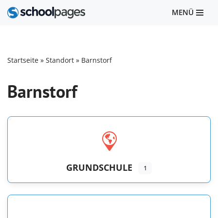
MENÜ
Zum
Inhalt
springen
Startseite
»
Standort
»
Barnstorf
Barnstorf
GRUNDSCHULE
1