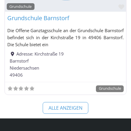
Fa
Grundschule
Integrierte Gesamtschule / Schule mit
Grundschule Barnstorf
Gesamtschulcharakter / Freie Waldorfschule mit
Grundschulzweig
Die Offene Ganztagsschule an der Grundschule Barnstorf
Kolleg
befindet sich in der Kirchstraße 19 in 49406 Barnstorf.
Die Schule bietet ein
Kooperative
Gesamtschule
Adresse:
Kirchstraße 19
Barnstorf
Niedersachsen
49406
Kooperative Gesamtschule mit Grundschulzweig
nach Schuljahrgängen gegliedert
Grundschule
Oberschule
Realschule
ALLE ANZEIGEN