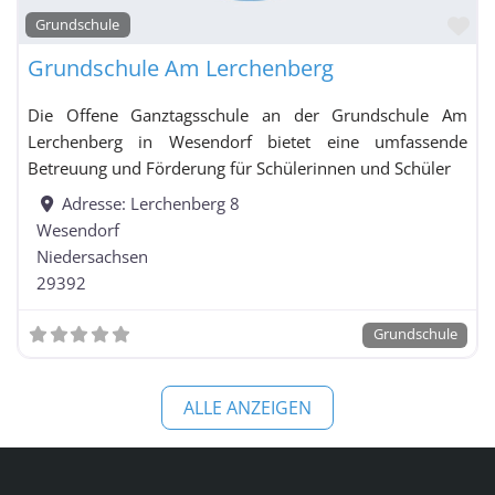
Fa
Grundschule
Integrierte Gesamtschule / Schule mit
Grundschule Am Lerchenberg
Gesamtschulcharakter / Freie Waldorfschule mit
Grundschulzweig
Die Offene Ganztagsschule an der Grundschule Am
Kolleg
Lerchenberg in Wesendorf bietet eine umfassende
Betreuung und Förderung für Schülerinnen und Schüler
Kooperative
Gesamtschule
Adresse:
Lerchenberg 8
Wesendorf
Niedersachsen
29392
Kooperative Gesamtschule mit Grundschulzweig
nach Schuljahrgängen gegliedert
Grundschule
Oberschule
Realschule
ALLE ANZEIGEN