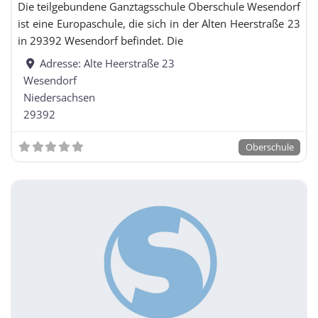
Die teilgebundene Ganztagsschule Oberschule Wesendorf
Realschulzweig
ist eine Europaschule, die sich in der Alten Heerstraße 23
Haupt- und Realschule
in 29392 Wesendorf befindet. Die
Hauptschule
Adresse:
Alte Heerstraße 23
Wesendorf
Niedersachsen
Hauptschule mit Förderschulklassen
29392
Oberschule
Integrierte Gesamtschule / Schule mit
Gesamtschulcharakter / Freie Waldorfschule
Integrierte Gesamtschule / Schule mit
Gesamtschulcharakter / Freie Waldorfschule mit
Förderschulklassen