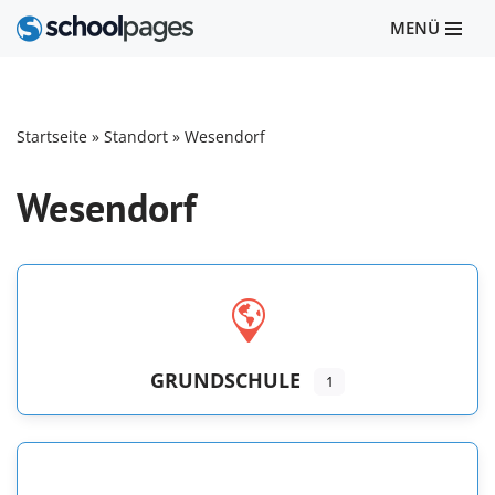
MENÜ
Zum
Inhalt
springen
Startseite
»
Standort
»
Wesendorf
Wesendorf
GRUNDSCHULE
1