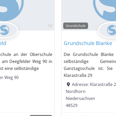
Favorit
Grundschule
eld
Grundschule Blanke
schule an der Oberschule
Die Grundschule Blanke 
h am Deegfelder Weg 90 in
selbständige Geme
st eine selbständige
Ganztagsschule ist. Sie
Klarastraße 29
er Weg 90
Adresse:
Klarastraße 
Nordhorn
Niedersachsen
48529