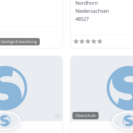
Nordhorn
Niedersachsen
48527
Geistige Entwicklung
Favorit
Oberschule