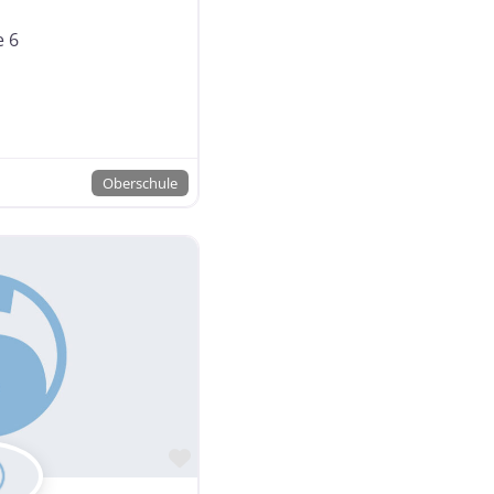
e 6
Oberschule
Favorit