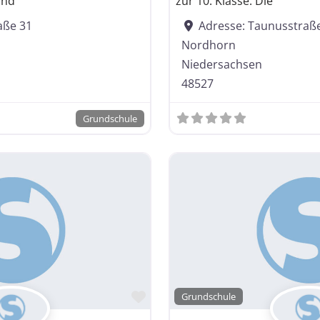
und
zur 10. Klasse. Die
aße 31
Adresse:
Taunusstraß
Nordhorn
Niedersachsen
48527
Grundschule
Favorit
Grundschule