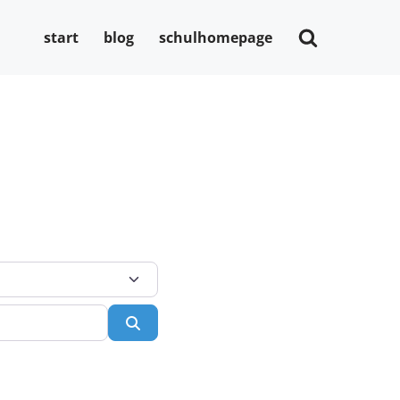
start
blog
schulhomepage
Suchen