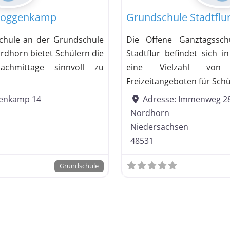
Roggenkamp
Grundschule Stadtflu
chule an der Grundschule
Die Offene Ganztagssch
dhorn bietet Schülern die
Stadtflur befindet sich i
Nachmittage sinnvoll zu
eine Vielzahl von
Freizeitangeboten für Sch
enkamp 14
Adresse:
Immenweg 2
Nordhorn
Niedersachsen
48531
Grundschule
träge