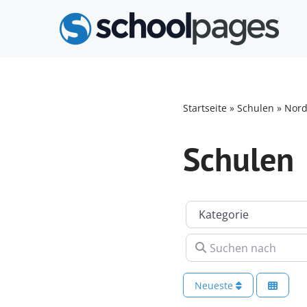
Zum
Inhalt
springen
Startseite
»
Schulen
»
Nord
Schulen
Kategorie
Suchen nach
Neueste