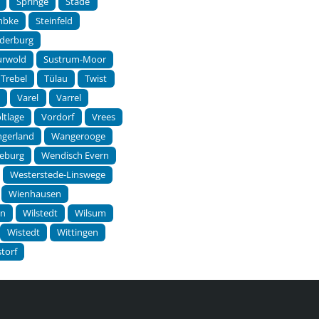
Springe
Stade
mbke
Steinfeld
derburg
urwold
Sustrum-Moor
Trebel
Tülau
Twist
p
Varel
Varrel
ltlage
Vordorf
Vrees
gerland
Wangerooge
eburg
Wendisch Evern
Westerstede-Linswege
Wienhausen
en
Wilstedt
Wilsum
Wistedt
Wittingen
torf