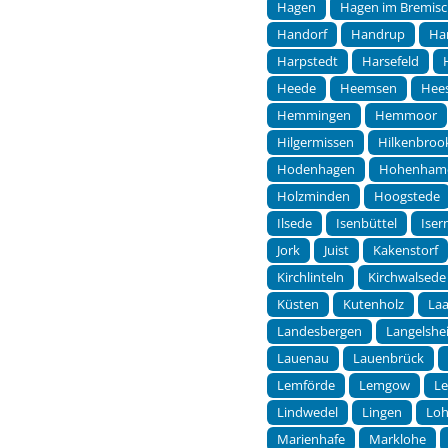
Hagen
Hagen im Bremis
Handorf
Handrup
Ha
Harpstedt
Harsefeld
Heede
Heemsen
Hees
Hemmingen
Hemmoor
Hilgermissen
Hilkenbroo
Hodenhagen
Hohenham
Holzminden
Hoogstede
Ilsede
Isenbüttel
Ise
Jork
Juist
Kakenstorf
Kirchlinteln
Kirchwalsede
Küsten
Kutenholz
Laa
Landesbergen
Langelshe
Lauenau
Lauenbrück
Lemförde
Lemgow
L
Lindwedel
Lingen
Lo
Marienhafe
Marklohe