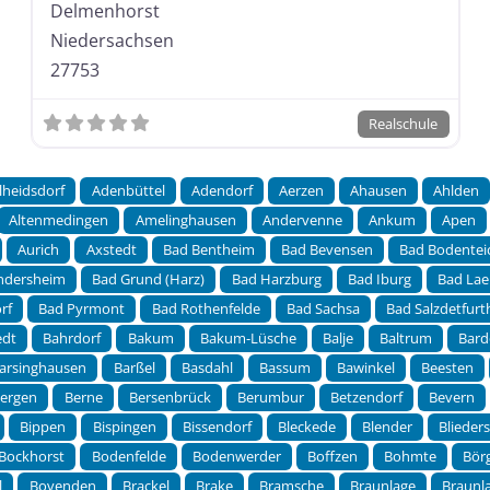
Delmenhorst
Niedersachsen
27753
Realschule
lheidsdorf
Adenbüttel
Adendorf
Aerzen
Ahausen
Ahlden
Altenmedingen
Amelinghausen
Andervenne
Ankum
Apen
Aurich
Axstedt
Bad Bentheim
Bad Bevensen
Bad Bodentei
ndersheim
Bad Grund (Harz)
Bad Harzburg
Bad Iburg
Bad Lae
rf
Bad Pyrmont
Bad Rothenfelde
Bad Sachsa
Bad Salzdetfurt
edt
Bahrdorf
Bakum
Bakum-Lüsche
Balje
Baltrum
Bard
arsinghausen
Barßel
Basdahl
Bassum
Bawinkel
Beesten
ergen
Berne
Bersenbrück
Berumbur
Betzendorf
Bevern
Bippen
Bispingen
Bissendorf
Bleckede
Blender
Blieder
Bockhorst
Bodenfelde
Bodenwerder
Boffzen
Bohmte
Bör
l
Bovenden
Brackel
Brake
Bramsche
Braunlage
Braunla