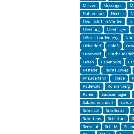
Merzen
Messingen
M
Nahrendorf
Neetze
N
Neuenkirchen-Vörden
Ne
Nienburg
Nienhagen
Nörten-Hardenberg
Nor
Oldendorf
Osloß
Osn
Osterwald
Ostrhauderfe
Oyten
Papenburg
Pa
Rastede
Rechtsupweg
Rhauderfehn
Rhede
Rodewald
Ronnenberg
Rühen
Sachsenhagen
Salzhemmendorf
Sande
Scheeßel
Schellerten
Schortens
Schüttorf
Seevetal
Sehlde
Sehn