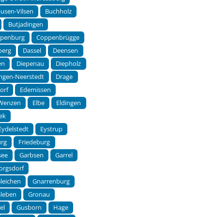
usen-Vilsen
Buchholz
Butjadingen
ppenburg
Coppenbrügge
berg
Dassel
Deensen
en
Diepenau
Diepholz
ingen-Neerstedt
Drage
orf
Edemissen
-Wenzen
Elbe
Eldingen
ek
Eydelstedt
Eystrup
urg
Friedeburg
see
Garbsen
Garrel
orgsdorf
leichen
Gnarrenburg
sleben
Gronau
el
Gusborn
Hage