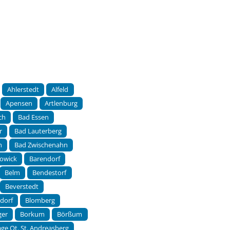
Ahlerstedt
Alfeld
Apensen
Artlenburg
ch
Bad Essen
r
Bad Lauterberg
h
Bad Zwischenahn
owick
Barendorf
Belm
Bendestorf
Beverstedt
sdorf
Blomberg
ger
Borkum
Börßum
ge Ot. St. Andreasberg