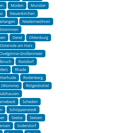
en
Müden
Munster
us
Neuenkirchen
erlangen
Niedernwöhren
dstemmen
hen
Oerel
Oldenburg
Osterode am Harz
Ovelgönne-Großenmeer
dbruch
Rastdorf
ller)
Rhade
itterhude
Rodenberg
g (Wümme)
Rötgesbüttel
Salzhausen
arnebeck
Scheden
en
Schöppenstedt
per
Seelze
Seesen
tensen
Soderstorf