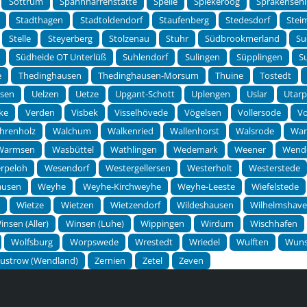
Sottrum
Spahnharrenstätte
Spelle
Spiekeroog
Sprakensehl
Stadthagen
Stadtoldendorf
Staufenberg
Stedesdorf
Stei
Stelle
Steyerberg
Stolzenau
Stuhr
Südbrookmerland
Su
Südheide OT Unterlüß
Suhlendorf
Sulingen
Süpplingen
S
e
Thedinghausen
Thedinghausen-Morsum
Thuine
Tostedt
lsen
Uelzen
Uetze
Upgant-Schott
Uplengen
Uslar
Utar
ke
Verden
Visbek
Visselhövede
Vögelsen
Vollersode
Vo
hrenholz
Walchum
Walkenried
Wallenhorst
Walsrode
Wan
Warmsen
Wasbüttel
Wathlingen
Wedemark
Weener
Wend
rpeloh
Wesendorf
Westergellersen
Westerholt
Westerstede
ausen
Weyhe
Weyhe-Kirchweyhe
Weyhe-Leeste
Wiefelstede
n
Wietze
Wietzen
Wietzendorf
Wildeshausen
Wilhelmshav
insen (Aller)
Winsen (Luhe)
Wippingen
Wirdum
Wischhafen
Wolfsburg
Worpswede
Wrestedt
Wriedel
Wulften
Wuns
ustrow (Wendland)
Zernien
Zetel
Zeven