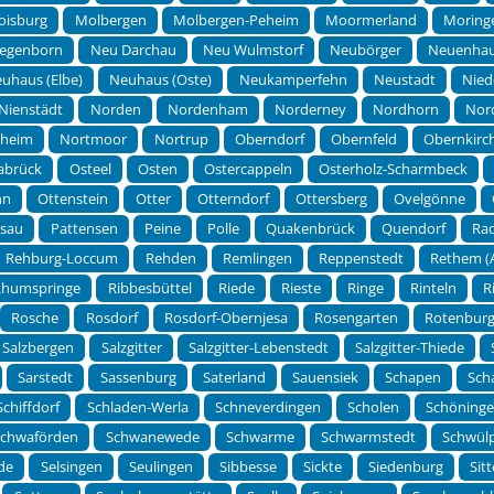
oisburg
Molbergen
Molbergen-Peheim
Moormerland
Moring
egenborn
Neu Darchau
Neu Wulmstorf
Neubörger
Neuenha
uhaus (Elbe)
Neuhaus (Oste)
Neukamperfehn
Neustadt
Nied
Nienstädt
Norden
Nordenham
Norderney
Nordhorn
Nor
theim
Nortmoor
Nortrup
Oberndorf
Obernfeld
Obernkirc
abrück
Osteel
Osten
Ostercappeln
Osterholz-Scharmbeck
hn
Ottenstein
Otter
Otterndorf
Ottersberg
Ovelgönne
rsau
Pattensen
Peine
Polle
Quakenbrück
Quendorf
Ra
Rehburg-Loccum
Rehden
Remlingen
Reppenstedt
Rethem (A
Rhumspringe
Ribbesbüttel
Riede
Rieste
Ringe
Rinteln
R
Rosche
Rosdorf
Rosdorf-Obernjesa
Rosengarten
Rotenbur
Salzbergen
Salzgitter
Salzgitter-Lebenstedt
Salzgitter-Thiede
Sarstedt
Sassenburg
Saterland
Sauensiek
Schapen
Sch
Schiffdorf
Schladen-Werla
Schneverdingen
Scholen
Schöning
Schwaförden
Schwanewede
Schwarme
Schwarmstedt
Schwül
de
Selsingen
Seulingen
Sibbesse
Sickte
Siedenburg
Sit