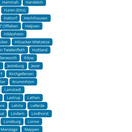
Hammah
Handeloh
Haren (Ems)
Hattorf
Hechthausen
T Offleben
Helpsen
Hildesheim
acker
Hitzacker-Wietzetze
rn-Twielenfleth
Holtland
hlienworth
Ihlow
m
Jesteburg
Jever
rf
Kirchgellersen
ter
Krummhörn
Lamstedt
Lastrup
Lathen
hre
Lehrte
Leiferde
hal
Lindern
Lindhorst
Lüneburg
Lünne
Menslage
Meppen