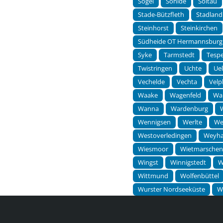
Sögel
Söhlde
Soltau
Stade-Bützfleth
Stadland
Steinhorst
Steinkirchen
Südheide OT Hermannsburg
Syke
Tarmstedt
Tesp
Twistringen
Uchte
Ue
Vechelde
Vechta
Velp
Waake
Wagenfeld
Wa
Wanna
Wardenburg
Wennigsen
Werlte
We
Westoverledingen
Weyh
Wiesmoor
Wietmarsche
Wingst
Winnigstedt
W
Wittmund
Wolfenbüttel
Wurster Nordseeküste
W