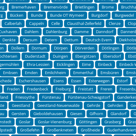
erg
Bremerhaven
Bremervörde
Brietlingen
Brome
Bruchha
rg
Bücken
Bunde
Bunde OT Wymeer
Burgdorf
Burgwedel
Calberlah
Cappeln
Celle
Clausthal-Zellerfeld
Clenze
Clo
Cuxhaven
Dahlem
Dahlenburg
Damme
Danndorf
Dannen
Denkte
Dersum
Detern
Dettum
Deutsch Evern
Diekholz
en
Dollern
Dornum
Dörpen
Dörverden
Dötlingen
Dötl
ochtersen
Duderstadt
Duingen
Ebergötzen
Ebersdorf
Ebst
germühlen
Ehra-Lessien
Eicklingen
Eime
Einbeck
Einbeck
Embsen
Emden
Emlichheim
Emmerthal
Emsbüren
Emst
schede
Eschershausen
Esens
Essen
Esterwegen
Estorf
Freden
Fredenbeck
Freiburg
Freistatt
Freren
Fresenb
dland
Friesoythe
Fürstenau
Fürstenau-Schwagstorf
Ganderke
ste
Geestland
Geestland-Neuenwalde
Gehrde
Gehrden
Ge
au
Gersten
Gieboldehausen
Giesen
Gifhorn
Glandorf
G
nstedt
Goslar
Goslar-Vienenburg
Göttingen
Grasberg
Gra
lpstedt
Großefehn
Großenkneten
Großheide
Guderhandviert