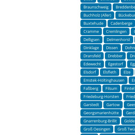
Braunschweig
Breddenb
Buchholz (Aller)
Bückebu
Buxtehude
Cadenberge
Cramme
Cremlingen
Delligsen
Delmenhorst
Dinklage
Dissen
Dohr
Dransfeld
Drebber
Dr
Edewecht
Egestorf
Eg
Elsdorf
Elsfleth
Elze
Emstek-Höltinghausen
E
Faßberg
Filsum
Fintel
Friedeburg-Horsten
Frie
Garstedt
Gartow
Gee
Georgsmarienhütte
Gerd
Gnarrenburg-Brillit
Golde
Groß Oesingen
Groß Twü