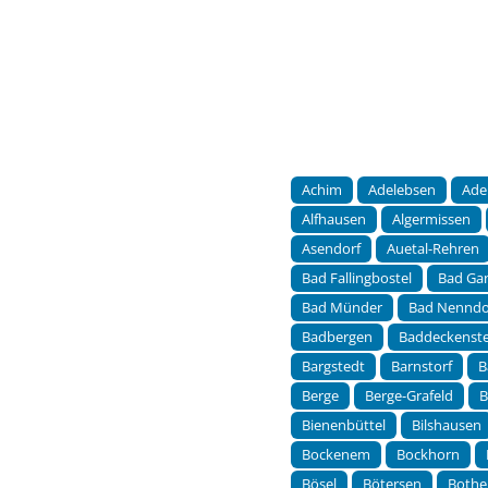
Achim
Adelebsen
Ade
Alfhausen
Algermissen
Asendorf
Auetal-Rehren
Bad Fallingbostel
Bad Ga
Bad Münder
Bad Nenndo
Badbergen
Baddeckenst
Bargstedt
Barnstorf
B
Berge
Berge-Grafeld
B
Bienenbüttel
Bilshausen
Bockenem
Bockhorn
Bösel
Bötersen
Bothe