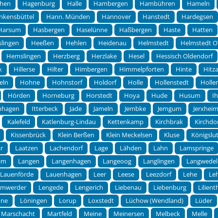
chen
Hagenburg
Halle
Hambergen
Hambühren
Hameln
nkensbüttel
Hann. Münden
Hannover
Hanstedt
Hardegsen
Harsum
Hasbergen
Haselünne
Haßbergen
Haste
Hatten
lingen
Heeßen
Hehlen
Heidenau
Helmstedt
Helmstedt O
Hemslingen
Herzberg
Herzlake
Hesel
Hessisch Oldendorf
k
Hillerse
Hilter
Himbergen
Himmelpforten
Hinte
Hitz
eln
Hohne
Hohnstorf
Holdorf
Holle
Hollenstedt
Holle
Hörden
Horneburg
Horstedt
Hoya
Hude
Husum
I
rnhagen
Itterbeck
Jade
Jameln
Jembke
Jemgum
Jerxhei
Kalefeld
Katlenburg-Lindau
Kettenkamp
Kirchbrak
Kirchdo
Kissenbrück
Klein Berßen
Klein Meckelsen
Kluse
Königslut
r
Laatzen
Lachendorf
Lage
Lähden
Lahn
Lamspringe
im
Langen
Langenhagen
Langeoog
Langlingen
Langwedel
Lauenförde
Lauenhagen
Leer
Leese
Leezdorf
Lehe
Le
emwerder
Lengede
Lengerich
Liebenau
Liebenburg
Lilient
hne
Löningen
Lorup
Loxstedt
Lüchow (Wendland)
Lüder
Marschacht
Martfeld
Meine
Meinersen
Melbeck
Melle