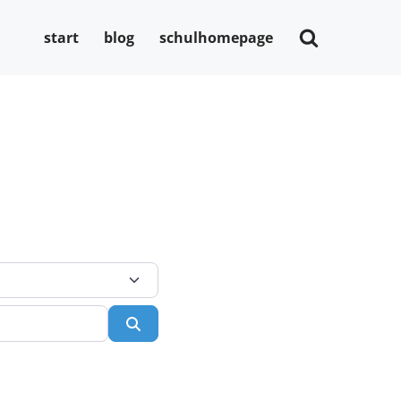
start
blog
schulhomepage
Suchen