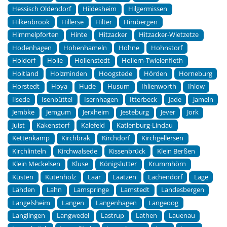
Hessisch Oldendorf
Hildesheim
Hilgermissen
Hilkenbrook
Hillerse
Hilter
Himbergen
Himmelpforten
Hinte
Hitzacker
Hitzacker-Wietzetze
Hodenhagen
Hohenhameln
Hohne
Hohnstorf
Holdorf
Holle
Hollenstedt
Hollern-Twielenfleth
Holtland
Holzminden
Hoogstede
Hörden
Horneburg
Horstedt
Hoya
Hude
Husum
Ihlienworth
Ihlow
Ilsede
Isenbüttel
Isernhagen
Itterbeck
Jade
Jameln
Jembke
Jemgum
Jerxheim
Jesteburg
Jever
Jork
Juist
Kakenstorf
Kalefeld
Katlenburg-Lindau
Kettenkamp
Kirchbrak
Kirchdorf
Kirchgellersen
Kirchlinteln
Kirchwalsede
Kissenbrück
Klein Berßen
Klein Meckelsen
Kluse
Königslutter
Krummhörn
Küsten
Kutenholz
Laar
Laatzen
Lachendorf
Lage
Lähden
Lahn
Lamspringe
Lamstedt
Landesbergen
Langelsheim
Langen
Langenhagen
Langeoog
Langlingen
Langwedel
Lastrup
Lathen
Lauenau