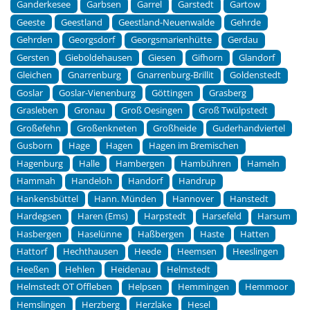
Ganderkesee
Garbsen
Garrel
Garstedt
Gartow
Geeste
Geestland
Geestland-Neuenwalde
Gehrde
Gehrden
Georgsdorf
Georgsmarienhütte
Gerdau
Gersten
Gieboldehausen
Giesen
Gifhorn
Glandorf
Gleichen
Gnarrenburg
Gnarrenburg-Brillit
Goldenstedt
Goslar
Goslar-Vienenburg
Göttingen
Grasberg
Grasleben
Gronau
Groß Oesingen
Groß Twülpstedt
Großefehn
Großenkneten
Großheide
Guderhandviertel
Gusborn
Hage
Hagen
Hagen im Bremischen
Hagenburg
Halle
Hambergen
Hambühren
Hameln
Hammah
Handeloh
Handorf
Handrup
Hankensbüttel
Hann. Münden
Hannover
Hanstedt
Hardegsen
Haren (Ems)
Harpstedt
Harsefeld
Harsum
Hasbergen
Haselünne
Haßbergen
Haste
Hatten
Hattorf
Hechthausen
Heede
Heemsen
Heeslingen
Heeßen
Hehlen
Heidenau
Helmstedt
Helmstedt OT Offleben
Helpsen
Hemmingen
Hemmoor
Hemslingen
Herzberg
Herzlake
Hesel