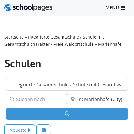
MENÜ
Zum
Inhalt
springen
Startseite
»
Integrierte Gesamtschule / Schule mit
Gesamtschulcharakter / Freie Waldorfschule
»
Marienhafe
Schulen
Kategorie
Suchen nach
In der Nähe
Suchen
Neueste