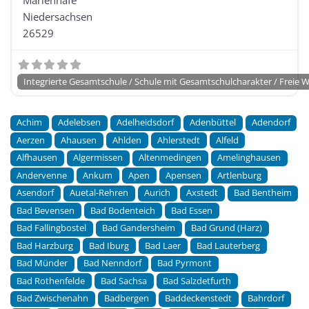
Niedersachsen
26529
Integrierte Gesamtschule / Schule mit Gesamtschulcharakter / Freie 
Achim
Adelebsen
Adelheidsdorf
Adenbüttel
Adendorf
Aerzen
Ahausen
Ahlden
Ahlerstedt
Alfeld
Alfhausen
Algermissen
Altenmedingen
Amelinghausen
Andervenne
Ankum
Apen
Apensen
Artlenburg
Asendorf
Auetal-Rehren
Aurich
Axstedt
Bad Bentheim
Bad Bevensen
Bad Bodenteich
Bad Essen
Bad Fallingbostel
Bad Gandersheim
Bad Grund (Harz)
Bad Harzburg
Bad Iburg
Bad Laer
Bad Lauterberg
Bad Münder
Bad Nenndorf
Bad Pyrmont
Bad Rothenfelde
Bad Sachsa
Bad Salzdetfurth
Bad Zwischenahn
Badbergen
Baddeckenstedt
Bahrdorf