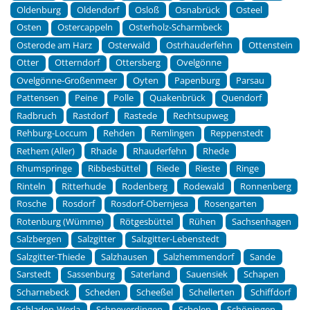
Oldenburg
Oldendorf
Osloß
Osnabrück
Osteel
Osten
Ostercappeln
Osterholz-Scharmbeck
Osterode am Harz
Osterwald
Ostrhauderfehn
Ottenstein
Otter
Otterndorf
Ottersberg
Ovelgönne
Ovelgönne-Großenmeer
Oyten
Papenburg
Parsau
Pattensen
Peine
Polle
Quakenbrück
Quendorf
Radbruch
Rastdorf
Rastede
Rechtsupweg
Rehburg-Loccum
Rehden
Remlingen
Reppenstedt
Rethem (Aller)
Rhade
Rhauderfehn
Rhede
Rhumspringe
Ribbesbüttel
Riede
Rieste
Ringe
Rinteln
Ritterhude
Rodenberg
Rodewald
Ronnenberg
Rosche
Rosdorf
Rosdorf-Obernjesa
Rosengarten
Rotenburg (Wümme)
Rötgesbüttel
Rühen
Sachsenhagen
Salzbergen
Salzgitter
Salzgitter-Lebenstedt
Salzgitter-Thiede
Salzhausen
Salzhemmendorf
Sande
Sarstedt
Sassenburg
Saterland
Sauensiek
Schapen
Scharnebeck
Scheden
Scheeßel
Schellerten
Schiffdorf
Schladen-Werla
Schneverdingen
Scholen
Schöningen