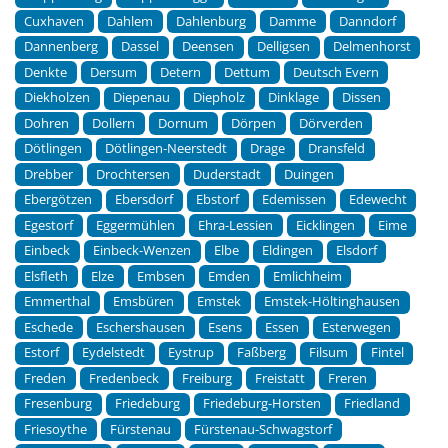
Cuxhaven
Dahlem
Dahlenburg
Damme
Danndorf
Dannenberg
Dassel
Deensen
Delligsen
Delmenhorst
Denkte
Dersum
Detern
Dettum
Deutsch Evern
Diekholzen
Diepenau
Diepholz
Dinklage
Dissen
Dohren
Dollern
Dornum
Dörpen
Dörverden
Dötlingen
Dötlingen-Neerstedt
Drage
Dransfeld
Drebber
Drochtersen
Duderstadt
Duingen
Ebergötzen
Ebersdorf
Ebstorf
Edemissen
Edewecht
Egestorf
Eggermühlen
Ehra-Lessien
Eicklingen
Eime
Einbeck
Einbeck-Wenzen
Elbe
Eldingen
Elsdorf
Elsfleth
Elze
Embsen
Emden
Emlichheim
Emmerthal
Emsbüren
Emstek
Emstek-Höltinghausen
Eschede
Eschershausen
Esens
Essen
Esterwegen
Estorf
Eydelstedt
Eystrup
Faßberg
Filsum
Fintel
Freden
Fredenbeck
Freiburg
Freistatt
Freren
Fresenburg
Friedeburg
Friedeburg-Horsten
Friedland
Friesoythe
Fürstenau
Fürstenau-Schwagstorf