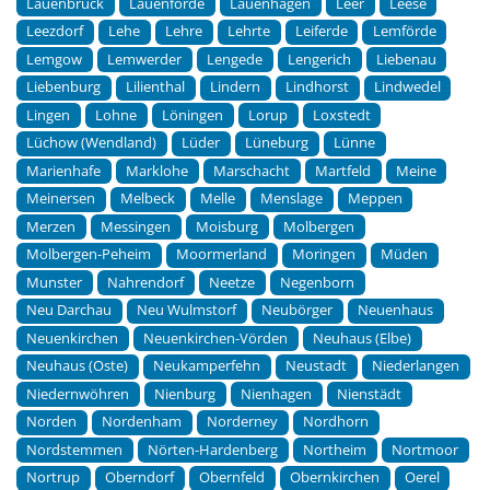
Lauenbrück
Lauenförde
Lauenhagen
Leer
Leese
Leezdorf
Lehe
Lehre
Lehrte
Leiferde
Lemförde
Lemgow
Lemwerder
Lengede
Lengerich
Liebenau
Liebenburg
Lilienthal
Lindern
Lindhorst
Lindwedel
Lingen
Lohne
Löningen
Lorup
Loxstedt
Lüchow (Wendland)
Lüder
Lüneburg
Lünne
Marienhafe
Marklohe
Marschacht
Martfeld
Meine
Meinersen
Melbeck
Melle
Menslage
Meppen
Merzen
Messingen
Moisburg
Molbergen
Molbergen-Peheim
Moormerland
Moringen
Müden
Munster
Nahrendorf
Neetze
Negenborn
Neu Darchau
Neu Wulmstorf
Neubörger
Neuenhaus
Neuenkirchen
Neuenkirchen-Vörden
Neuhaus (Elbe)
Neuhaus (Oste)
Neukamperfehn
Neustadt
Niederlangen
Niedernwöhren
Nienburg
Nienhagen
Nienstädt
Norden
Nordenham
Norderney
Nordhorn
Nordstemmen
Nörten-Hardenberg
Northeim
Nortmoor
Nortrup
Oberndorf
Obernfeld
Obernkirchen
Oerel