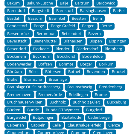
Bakum
Bakum-Lüsche
Balje
Baltrum
Bardowick
Barendorf
Bargstedt
Barnstorf
Barsinghausen
Barßel
Basdahl
Bassum
Bawinkel
Beesten
Belm
Bendestorf
Berge
Berge-Grafeld
Bergen
Berne
Bersenbrück
Berumbur
Betzendorf
Bevern
Beverstedt
Bienenbüttel
Bilshausen
Bippen
Bispingen
Bissendorf
Bleckede
Blender
Bliedersdorf
Blomberg
Bockenem
Bockhorn
Bockhorst
Bodenfelde
Bodenwerder
Boffzen
Bohmte
Börger
Borkum
Börßum
Bösel
Bötersen
Bothel
Bovenden
Brackel
Brake
Bramsche
Braunlage
Braunlage Ot. St. Andreasberg
Braunschweig
Breddenberg
Bremerhaven
Bremervörde
Brietlingen
Brome
Bruchhausen-Vilsen
Buchholz
Buchholz (Aller)
Bückeburg
Bücken
Bunde
Bunde OT Wymeer
Burgdorf
Burgwedel
Butjadingen
Buxtehude
Cadenberge
Calberlah
Cappeln
Celle
Clausthal-Zellerfeld
Clenze
Cloppenburg
Coppenbrügge
Cramme
Cremlingen