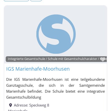
Fa
Integrierte Gesamtschule / Schule mit Gesamtschulcharakter / Freie W
IGS Marienhafe-Moorhusen
Die IGS Marienhafe-Moorhusen ist eine teilgebundene
Ganztagsschule, die sich in der Samtgemeinde
Marienhafe befindet. Die Schule bietet eine integrative
Gesamtschulbildung
Adresse:
Speckweg 8
Marienhafe