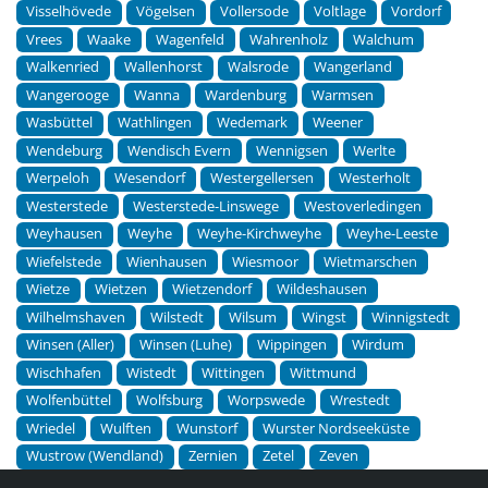
Visselhövede
Vögelsen
Vollersode
Voltlage
Vordorf
Vrees
Waake
Wagenfeld
Wahrenholz
Walchum
Walkenried
Wallenhorst
Walsrode
Wangerland
Wangerooge
Wanna
Wardenburg
Warmsen
Wasbüttel
Wathlingen
Wedemark
Weener
Wendeburg
Wendisch Evern
Wennigsen
Werlte
Werpeloh
Wesendorf
Westergellersen
Westerholt
Westerstede
Westerstede-Linswege
Westoverledingen
Weyhausen
Weyhe
Weyhe-Kirchweyhe
Weyhe-Leeste
Wiefelstede
Wienhausen
Wiesmoor
Wietmarschen
Wietze
Wietzen
Wietzendorf
Wildeshausen
Wilhelmshaven
Wilstedt
Wilsum
Wingst
Winnigstedt
Winsen (Aller)
Winsen (Luhe)
Wippingen
Wirdum
Wischhafen
Wistedt
Wittingen
Wittmund
Wolfenbüttel
Wolfsburg
Worpswede
Wrestedt
Wriedel
Wulften
Wunstorf
Wurster Nordseeküste
Wustrow (Wendland)
Zernien
Zetel
Zeven