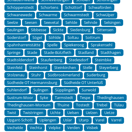
Schöppenstedt
Schortens
Schüttorf
Schwaförden
Schwanewede
Schwarme
Schwarmstedt
Schwülper
Seelze
Seesen
Seevetal
Sehlde
Sehnde
Selsingen
Seulingen
Sibbesse
Sickte
Siedenburg
Sittensen
Soderstorf
Sögel
Söhlde
Soltau
Sottrum
Spahnharrenstätte
Spelle
Spiekeroog
Sprakensehl
Springe
Stade
Stade-Bützfleth
Stadland
Stadthagen
Stadtoldendorf
Staufenberg
Stedesdorf
Steimbke
Steinfeld
Steinhorst
Steinkirchen
Stelle
Steyerberg
Stolzenau
Stuhr
Südbrookmerland
Suderburg
Südheide OT Hermannsburg
Südheide OT Unterlüß
Suhlendorf
Sulingen
Süpplingen
Surwold
Sustrum-Moor
Syke
Tarmstedt
Tespe
Thedinghausen
Thedinghausen-Morsum
Thuine
Tostedt
Trebel
Tülau
Twist
Twistringen
Uchte
Uelsen
Uelzen
Uetze
Upgant-Schott
Uplengen
Uslar
Utarp
Varel
Varrel
Vechelde
Vechta
Velpke
Verden
Visbek