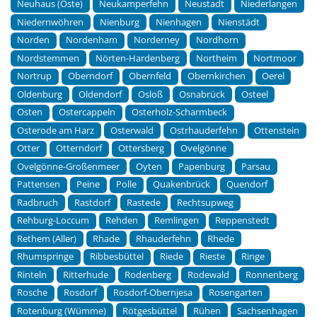
Neuhaus (Oste)
Neukamperfehn
Neustadt
Niederlangen
Niedernwöhren
Nienburg
Nienhagen
Nienstädt
Norden
Nordenham
Norderney
Nordhorn
Nordstemmen
Nörten-Hardenberg
Northeim
Nortmoor
Nortrup
Oberndorf
Obernfeld
Obernkirchen
Oerel
Oldenburg
Oldendorf
Osloß
Osnabrück
Osteel
Osten
Ostercappeln
Osterholz-Scharmbeck
Osterode am Harz
Osterwald
Ostrhauderfehn
Ottenstein
Otter
Otterndorf
Ottersberg
Ovelgönne
Ovelgönne-Großenmeer
Oyten
Papenburg
Parsau
Pattensen
Peine
Polle
Quakenbrück
Quendorf
Radbruch
Rastdorf
Rastede
Rechtsupweg
Rehburg-Loccum
Rehden
Remlingen
Reppenstedt
Rethem (Aller)
Rhade
Rhauderfehn
Rhede
Rhumspringe
Ribbesbüttel
Riede
Rieste
Ringe
Rinteln
Ritterhude
Rodenberg
Rodewald
Ronnenberg
Rosche
Rosdorf
Rosdorf-Obernjesa
Rosengarten
Rotenburg (Wümme)
Rötgesbüttel
Rühen
Sachsenhagen