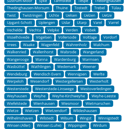
Sustrum-Moor
Syke
Tarmstedt
Tespe
Thedinghausen
Thedinghausen-Morsum
Thuine
Tostedt
Trebel
Tülau
Twist
Twistringen
Uchte
Uelsen
Uelzen
Uetze
Upgant-Schott
Uplengen
Uslar
Utarp
Varel
Varrel
Vechelde
Vechta
Velpke
Verden
Visbek
Visselhövede
Vögelsen
Vollersode
Voltlage
Vordorf
Vrees
Waake
Wagenfeld
Wahrenholz
Walchum
Walkenried
Wallenhorst
Walsrode
Wangerland
Wangerooge
Wanna
Wardenburg
Warmsen
Wasbüttel
Wathlingen
Wedemark
Weener
Wendeburg
Wendisch Evern
Wennigsen
Werlte
Werpeloh
Wesendorf
Westergellersen
Westerholt
Westerstede
Westerstede-Linswege
Westoverledingen
Weyhausen
Weyhe
Weyhe-Kirchweyhe
Weyhe-Leeste
Wiefelstede
Wienhausen
Wiesmoor
Wietmarschen
Wietze
Wietzen
Wietzendorf
Wildeshausen
Wilhelmshaven
Wilstedt
Wilsum
Wingst
Winnigstedt
Winsen (Aller)
Winsen (Luhe)
Wippingen
Wirdum