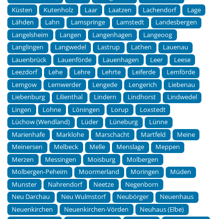
Küsten
Kutenholz
Laar
Laatzen
Lachendorf
Lage
Lähden
Lahn
Lamspringe
Lamstedt
Landesbergen
Langelsheim
Langen
Langenhagen
Langeoog
Langlingen
Langwedel
Lastrup
Lathen
Lauenau
Lauenbrück
Lauenförde
Lauenhagen
Leer
Leese
Leezdorf
Lehe
Lehre
Lehrte
Leiferde
Lemförde
Lemgow
Lemwerder
Lengede
Lengerich
Liebenau
Liebenburg
Lilienthal
Lindern
Lindhorst
Lindwedel
Lingen
Lohne
Löningen
Lorup
Loxstedt
Lüchow (Wendland)
Lüder
Lüneburg
Lünne
Marienhafe
Marklohe
Marschacht
Martfeld
Meine
Meinersen
Melbeck
Melle
Menslage
Meppen
Merzen
Messingen
Moisburg
Molbergen
Molbergen-Peheim
Moormerland
Moringen
Müden
Munster
Nahrendorf
Neetze
Negenborn
Neu Darchau
Neu Wulmstorf
Neubörger
Neuenhaus
Neuenkirchen
Neuenkirchen-Vörden
Neuhaus (Elbe)