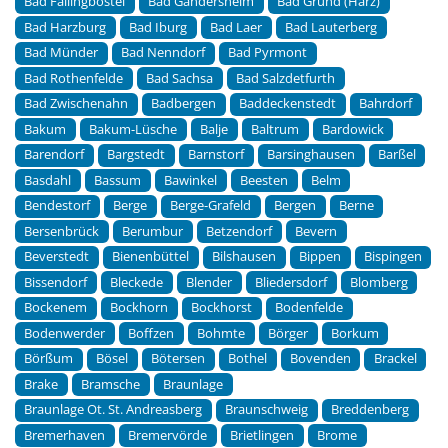
Bad Fallingbostel
Bad Gandersheim
Bad Grund (Harz)
Bad Harzburg
Bad Iburg
Bad Laer
Bad Lauterberg
Bad Münder
Bad Nenndorf
Bad Pyrmont
Bad Rothenfelde
Bad Sachsa
Bad Salzdetfurth
Bad Zwischenahn
Badbergen
Baddeckenstedt
Bahrdorf
Bakum
Bakum-Lüsche
Balje
Baltrum
Bardowick
Barendorf
Bargstedt
Barnstorf
Barsinghausen
Barßel
Basdahl
Bassum
Bawinkel
Beesten
Belm
Bendestorf
Berge
Berge-Grafeld
Bergen
Berne
Bersenbrück
Berumbur
Betzendorf
Bevern
Beverstedt
Bienenbüttel
Bilshausen
Bippen
Bispingen
Bissendorf
Bleckede
Blender
Bliedersdorf
Blomberg
Bockenem
Bockhorn
Bockhorst
Bodenfelde
Bodenwerder
Boffzen
Bohmte
Börger
Borkum
Börßum
Bösel
Bötersen
Bothel
Bovenden
Brackel
Brake
Bramsche
Braunlage
Braunlage Ot. St. Andreasberg
Braunschweig
Breddenberg
Bremerhaven
Bremervörde
Brietlingen
Brome