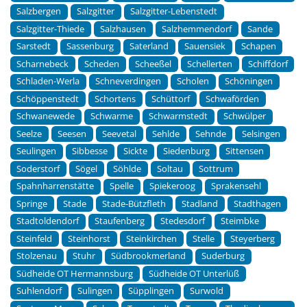
Salzbergen
Salzgitter
Salzgitter-Lebenstedt
Salzgitter-Thiede
Salzhausen
Salzhemmendorf
Sande
Sarstedt
Sassenburg
Saterland
Sauensiek
Schapen
Scharnebeck
Scheden
Scheeßel
Schellerten
Schiffdorf
Schladen-Werla
Schneverdingen
Scholen
Schöningen
Schöppenstedt
Schortens
Schüttorf
Schwaförden
Schwanewede
Schwarme
Schwarmstedt
Schwülper
Seelze
Seesen
Seevetal
Sehlde
Sehnde
Selsingen
Seulingen
Sibbesse
Sickte
Siedenburg
Sittensen
Soderstorf
Sögel
Söhlde
Soltau
Sottrum
Spahnharrenstätte
Spelle
Spiekeroog
Sprakensehl
Springe
Stade
Stade-Bützfleth
Stadland
Stadthagen
Stadtoldendorf
Staufenberg
Stedesdorf
Steimbke
Steinfeld
Steinhorst
Steinkirchen
Stelle
Steyerberg
Stolzenau
Stuhr
Südbrookmerland
Suderburg
Südheide OT Hermannsburg
Südheide OT Unterlüß
Suhlendorf
Sulingen
Süpplingen
Surwold