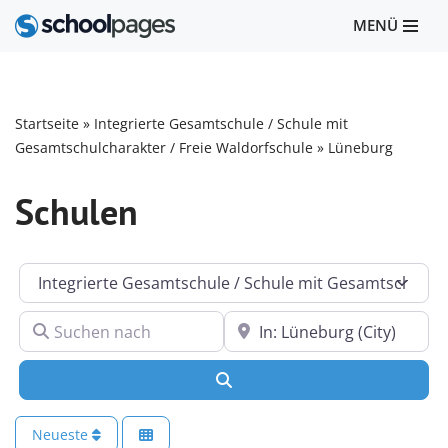
MENÜ
Zum
Inhalt
springen
Startseite
»
Integrierte Gesamtschule / Schule mit
Gesamtschulcharakter / Freie Waldorfschule
»
Lüneburg
Schulen
Kategorie
Suchen nach
In der Nähe
Suchen
Neueste