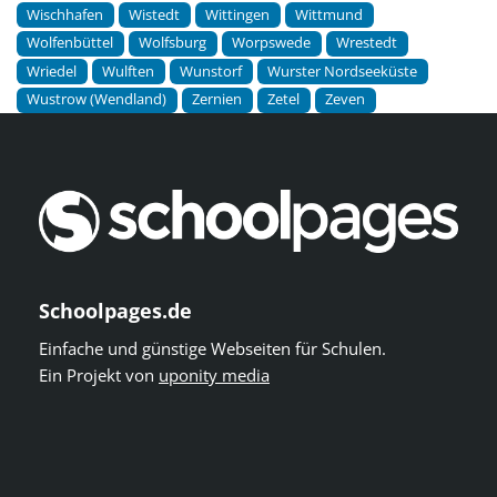
Wischhafen
Wistedt
Wittingen
Wittmund
Wolfenbüttel
Wolfsburg
Worpswede
Wrestedt
Wriedel
Wulften
Wunstorf
Wurster Nordseeküste
Wustrow (Wendland)
Zernien
Zetel
Zeven
Schoolpages.de
Einfache und günstige Webseiten für Schulen.
Ein Projekt von
uponity media