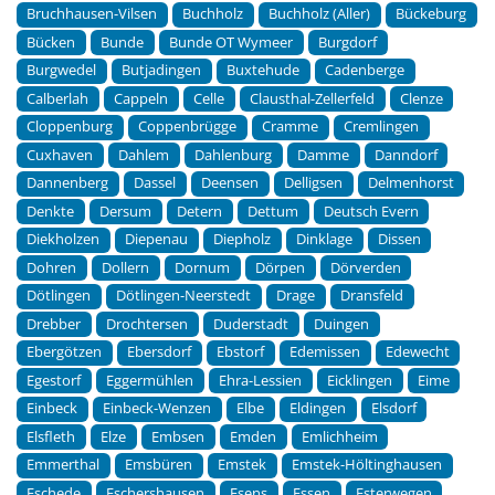
Bruchhausen-Vilsen
Buchholz
Buchholz (Aller)
Bückeburg
Bücken
Bunde
Bunde OT Wymeer
Burgdorf
Burgwedel
Butjadingen
Buxtehude
Cadenberge
Calberlah
Cappeln
Celle
Clausthal-Zellerfeld
Clenze
Cloppenburg
Coppenbrügge
Cramme
Cremlingen
Cuxhaven
Dahlem
Dahlenburg
Damme
Danndorf
Dannenberg
Dassel
Deensen
Delligsen
Delmenhorst
Denkte
Dersum
Detern
Dettum
Deutsch Evern
Diekholzen
Diepenau
Diepholz
Dinklage
Dissen
Dohren
Dollern
Dornum
Dörpen
Dörverden
Dötlingen
Dötlingen-Neerstedt
Drage
Dransfeld
Drebber
Drochtersen
Duderstadt
Duingen
Ebergötzen
Ebersdorf
Ebstorf
Edemissen
Edewecht
Egestorf
Eggermühlen
Ehra-Lessien
Eicklingen
Eime
Einbeck
Einbeck-Wenzen
Elbe
Eldingen
Elsdorf
Elsfleth
Elze
Embsen
Emden
Emlichheim
Emmerthal
Emsbüren
Emstek
Emstek-Höltinghausen
Eschede
Eschershausen
Esens
Essen
Esterwegen