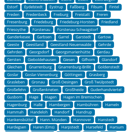
Estorf
Eydelstedt
Eystrup
Faßberg
Filsum
Fintel
Freden
Fredenbeck
Freiburg
Freistatt
Freren
Fresenburg
Friedeburg
Friedeburg-Horsten
Friedland
Friesoythe
Fürstenau
Fürstenau-Schwagstorf
Ganderkesee
Garbsen
Garrel
Garstedt
Gartow
Geeste
Geestland
Geestland-Neuenwalde
Gehrde
Gehrden
Georgsdorf
Georgsmarienhütte
Gerdau
Gersten
Gieboldehausen
Giesen
Gifhorn
Glandorf
Gleichen
Gnarrenburg
Gnarrenburg-Brillit
Goldenstedt
Goslar
Goslar-Vienenburg
Göttingen
Grasberg
Grasleben
Gronau
Groß Oesingen
Groß Twülpstedt
Großefehn
Großenkneten
Großheide
Guderhandviertel
Gusborn
Hage
Hagen
Hagen im Bremischen
Hagenburg
Halle
Hambergen
Hambühren
Hameln
Hammah
Handeloh
Handorf
Handrup
Hankensbüttel
Hann. Münden
Hannover
Hanstedt
Hardegsen
Haren (Ems)
Harpstedt
Harsefeld
Harsum