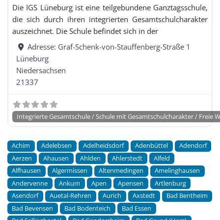
Die IGS Lüneburg ist eine teilgebundene Ganztagsschule,
die sich durch ihren integrierten Gesamtschulcharakter
auszeichnet. Die Schule befindet sich in der
Adresse:
Graf-Schenk-von-Stauffenberg-Straße 1
Lüneburg
Niedersachsen
21337
Integrierte Gesamtschule / Schule mit Gesamtschulcharakter / Freie 
Achim
Adelebsen
Adelheidsdorf
Adenbüttel
Adendorf
Aerzen
Ahausen
Ahlden
Ahlerstedt
Alfeld
Alfhausen
Algermissen
Altenmedingen
Amelinghausen
Andervenne
Ankum
Apen
Apensen
Artlenburg
Asendorf
Auetal-Rehren
Aurich
Axstedt
Bad Bentheim
Bad Bevensen
Bad Bodenteich
Bad Essen