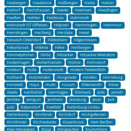
Hasbergen
Haselünne
Haßbergen
Haste
Hatten
Hattorf
Hechthausen
Heede
Heemsen
Heeslingen
Heeßen
Hehlen
Heidenau
Helmstedt
Helmstedt OT Offleben
Helpsen
Hemmingen
Hemmoor
Hemslingen
Herzberg
Herzlake
Hesel
Hessisch Oldendorf
Hildesheim
Hilgermissen
Hilkenbrook
Hillerse
Hilter
Himbergen
Himmelpforten
Hinte
Hitzacker
Hitzacker-Wietzetze
Hodenhagen
Hohenhameln
Hohne
Hohnstorf
Holdorf
Holle
Hollenstedt
Hollern-Twielenfleth
Holtland
Holzminden
Hoogstede
Hörden
Horneburg
Horstedt
Hoya
Hude
Husum
Ihlienworth
Ihlow
Ilsede
Isenbüttel
Isernhagen
Itterbeck
Jade
Jameln
Jembke
Jemgum
Jerxheim
Jesteburg
Jever
Jork
Juist
Kakenstorf
Kalefeld
Katlenburg-Lindau
Kettenkamp
Kirchbrak
Kirchdorf
Kirchgellersen
Kirchlinteln
Kirchwalsede
Kissenbrück
Klein Berßen
Klein Meckelsen
Kluse
Königslutter
Krummhörn