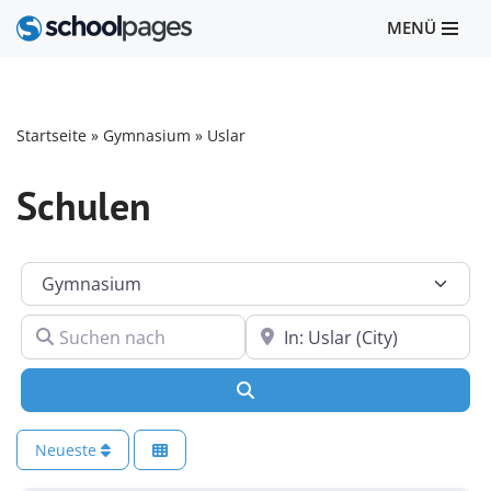
MENÜ
Zum
Inhalt
springen
Startseite
»
Gymnasium
»
Uslar
Schulen
Kategorie
Suchen nach
In der Nähe
Suchen
Neueste