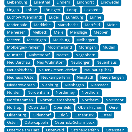
Liebenburg
Lilienthal
Lindern
Lindhorst
Lindwedel
Lingen
Lohne
Löningen
Lorup
Loxstedt
Lüchow (Wendland)
Lüder
Lüneburg
Lünne
Marienhafe
Marklohe
Marschacht
Martfeld
Meine
Meinersen
Melbeck
Melle
Menslage
Meppen
Merzen
Messingen
Moisburg
Molbergen
Molbergen-Peheim
Moormerland
Moringen
Müden
Munster
Nahrendorf
Neetze
Negenborn
Neu Darchau
Neu Wulmstorf
Neubörger
Neuenhaus
Neuenkirchen
Neuenkirchen-Vörden
Neuhaus (Elbe)
Neuhaus (Oste)
Neukamperfehn
Neustadt
Niederlangen
Niedernwöhren
Nienburg
Nienhagen
Nienstädt
Norden
Nordenham
Norderney
Nordhorn
Nordstemmen
Nörten-Hardenberg
Northeim
Nortmoor
Nortrup
Oberndorf
Obernfeld
Obernkirchen
Oerel
Oldenburg
Oldendorf
Osloß
Osnabrück
Osteel
Osten
Ostercappeln
Osterholz-Scharmbeck
Osterode am Harz
Osterwald
Ostrhauderfehn
Ottenstein