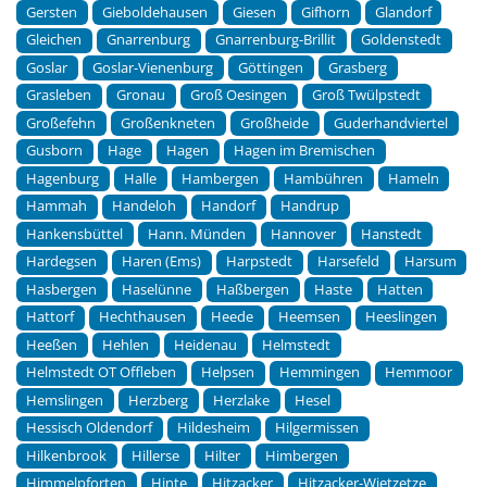
Gersten
Gieboldehausen
Giesen
Gifhorn
Glandorf
Gleichen
Gnarrenburg
Gnarrenburg-Brillit
Goldenstedt
Goslar
Goslar-Vienenburg
Göttingen
Grasberg
Grasleben
Gronau
Groß Oesingen
Groß Twülpstedt
Großefehn
Großenkneten
Großheide
Guderhandviertel
Gusborn
Hage
Hagen
Hagen im Bremischen
Hagenburg
Halle
Hambergen
Hambühren
Hameln
Hammah
Handeloh
Handorf
Handrup
Hankensbüttel
Hann. Münden
Hannover
Hanstedt
Hardegsen
Haren (Ems)
Harpstedt
Harsefeld
Harsum
Hasbergen
Haselünne
Haßbergen
Haste
Hatten
Hattorf
Hechthausen
Heede
Heemsen
Heeslingen
Heeßen
Hehlen
Heidenau
Helmstedt
Helmstedt OT Offleben
Helpsen
Hemmingen
Hemmoor
Hemslingen
Herzberg
Herzlake
Hesel
Hessisch Oldendorf
Hildesheim
Hilgermissen
Hilkenbrook
Hillerse
Hilter
Himbergen
Himmelpforten
Hinte
Hitzacker
Hitzacker-Wietzetze