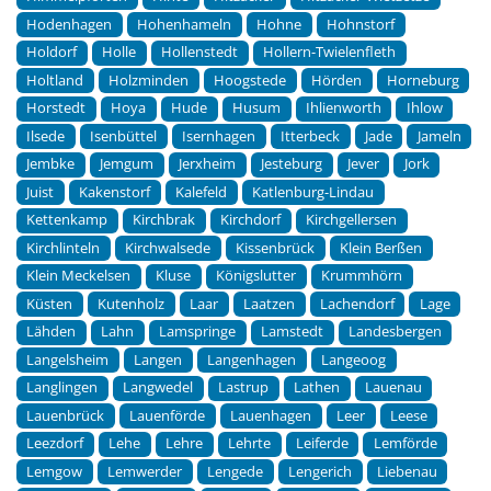
Hodenhagen
Hohenhameln
Hohne
Hohnstorf
Holdorf
Holle
Hollenstedt
Hollern-Twielenfleth
Holtland
Holzminden
Hoogstede
Hörden
Horneburg
Horstedt
Hoya
Hude
Husum
Ihlienworth
Ihlow
Ilsede
Isenbüttel
Isernhagen
Itterbeck
Jade
Jameln
Jembke
Jemgum
Jerxheim
Jesteburg
Jever
Jork
Juist
Kakenstorf
Kalefeld
Katlenburg-Lindau
Kettenkamp
Kirchbrak
Kirchdorf
Kirchgellersen
Kirchlinteln
Kirchwalsede
Kissenbrück
Klein Berßen
Klein Meckelsen
Kluse
Königslutter
Krummhörn
Küsten
Kutenholz
Laar
Laatzen
Lachendorf
Lage
Lähden
Lahn
Lamspringe
Lamstedt
Landesbergen
Langelsheim
Langen
Langenhagen
Langeoog
Langlingen
Langwedel
Lastrup
Lathen
Lauenau
Lauenbrück
Lauenförde
Lauenhagen
Leer
Leese
Leezdorf
Lehe
Lehre
Lehrte
Leiferde
Lemförde
Lemgow
Lemwerder
Lengede
Lengerich
Liebenau