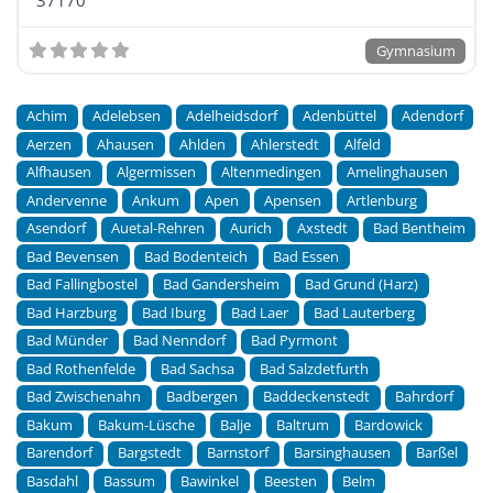
Gymnasium
Achim
Adelebsen
Adelheidsdorf
Adenbüttel
Adendorf
Aerzen
Ahausen
Ahlden
Ahlerstedt
Alfeld
Alfhausen
Algermissen
Altenmedingen
Amelinghausen
Andervenne
Ankum
Apen
Apensen
Artlenburg
Asendorf
Auetal-Rehren
Aurich
Axstedt
Bad Bentheim
Bad Bevensen
Bad Bodenteich
Bad Essen
Bad Fallingbostel
Bad Gandersheim
Bad Grund (Harz)
Bad Harzburg
Bad Iburg
Bad Laer
Bad Lauterberg
Bad Münder
Bad Nenndorf
Bad Pyrmont
Bad Rothenfelde
Bad Sachsa
Bad Salzdetfurth
Bad Zwischenahn
Badbergen
Baddeckenstedt
Bahrdorf
Bakum
Bakum-Lüsche
Balje
Baltrum
Bardowick
Barendorf
Bargstedt
Barnstorf
Barsinghausen
Barßel
Basdahl
Bassum
Bawinkel
Beesten
Belm