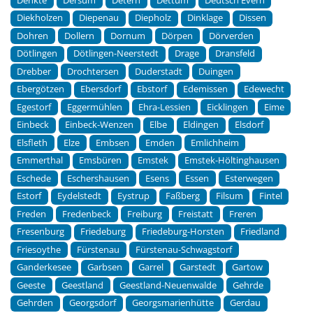
Denkte
Dersum
Detern
Dettum
Deutsch Evern
Diekholzen
Diepenau
Diepholz
Dinklage
Dissen
Dohren
Dollern
Dornum
Dörpen
Dörverden
Dötlingen
Dötlingen-Neerstedt
Drage
Dransfeld
Drebber
Drochtersen
Duderstadt
Duingen
Ebergötzen
Ebersdorf
Ebstorf
Edemissen
Edewecht
Egestorf
Eggermühlen
Ehra-Lessien
Eicklingen
Eime
Einbeck
Einbeck-Wenzen
Elbe
Eldingen
Elsdorf
Elsfleth
Elze
Embsen
Emden
Emlichheim
Emmerthal
Emsbüren
Emstek
Emstek-Höltinghausen
Eschede
Eschershausen
Esens
Essen
Esterwegen
Estorf
Eydelstedt
Eystrup
Faßberg
Filsum
Fintel
Freden
Fredenbeck
Freiburg
Freistatt
Freren
Fresenburg
Friedeburg
Friedeburg-Horsten
Friedland
Friesoythe
Fürstenau
Fürstenau-Schwagstorf
Ganderkesee
Garbsen
Garrel
Garstedt
Gartow
Geeste
Geestland
Geestland-Neuenwalde
Gehrde
Gehrden
Georgsdorf
Georgsmarienhütte
Gerdau