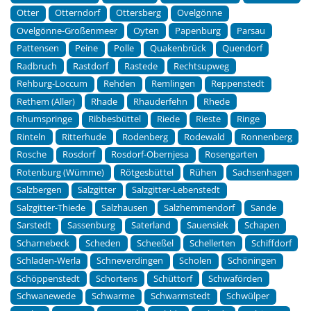
Otter
Otterndorf
Ottersberg
Ovelgönne
Ovelgönne-Großenmeer
Oyten
Papenburg
Parsau
Pattensen
Peine
Polle
Quakenbrück
Quendorf
Radbruch
Rastdorf
Rastede
Rechtsupweg
Rehburg-Loccum
Rehden
Remlingen
Reppenstedt
Rethem (Aller)
Rhade
Rhauderfehn
Rhede
Rhumspringe
Ribbesbüttel
Riede
Rieste
Ringe
Rinteln
Ritterhude
Rodenberg
Rodewald
Ronnenberg
Rosche
Rosdorf
Rosdorf-Obernjesa
Rosengarten
Rotenburg (Wümme)
Rötgesbüttel
Rühen
Sachsenhagen
Salzbergen
Salzgitter
Salzgitter-Lebenstedt
Salzgitter-Thiede
Salzhausen
Salzhemmendorf
Sande
Sarstedt
Sassenburg
Saterland
Sauensiek
Schapen
Scharnebeck
Scheden
Scheeßel
Schellerten
Schiffdorf
Schladen-Werla
Schneverdingen
Scholen
Schöningen
Schöppenstedt
Schortens
Schüttorf
Schwaförden
Schwanewede
Schwarme
Schwarmstedt
Schwülper