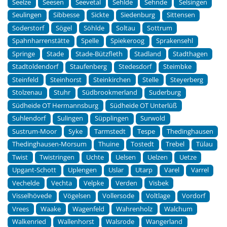
Seelze
Seesen
Seevetal
Sehlde
Sehnde
Selsingen
Seulingen
Sibbesse
Sickte
Siedenburg
Sittensen
Soderstorf
Sögel
Söhlde
Soltau
Sottrum
Spahnharrenstätte
Spelle
Spiekeroog
Sprakensehl
Springe
Stade
Stade-Bützfleth
Stadland
Stadthagen
Stadtoldendorf
Staufenberg
Stedesdorf
Steimbke
Steinfeld
Steinhorst
Steinkirchen
Stelle
Steyerberg
Stolzenau
Stuhr
Südbrookmerland
Suderburg
Südheide OT Hermannsburg
Südheide OT Unterlüß
Suhlendorf
Sulingen
Süpplingen
Surwold
Sustrum-Moor
Syke
Tarmstedt
Tespe
Thedinghausen
Thedinghausen-Morsum
Thuine
Tostedt
Trebel
Tülau
Twist
Twistringen
Uchte
Uelsen
Uelzen
Uetze
Upgant-Schott
Uplengen
Uslar
Utarp
Varel
Varrel
Vechelde
Vechta
Velpke
Verden
Visbek
Visselhövede
Vögelsen
Vollersode
Voltlage
Vordorf
Vrees
Waake
Wagenfeld
Wahrenholz
Walchum
Walkenried
Wallenhorst
Walsrode
Wangerland