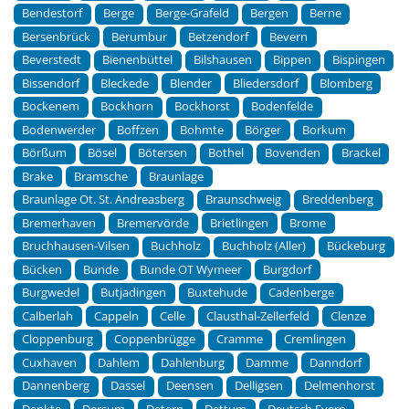
Bendestorf
Berge
Berge-Grafeld
Bergen
Berne
Bersenbrück
Berumbur
Betzendorf
Bevern
Beverstedt
Bienenbüttel
Bilshausen
Bippen
Bispingen
Bissendorf
Bleckede
Blender
Bliedersdorf
Blomberg
Bockenem
Bockhorn
Bockhorst
Bodenfelde
Bodenwerder
Boffzen
Bohmte
Börger
Borkum
Börßum
Bösel
Bötersen
Bothel
Bovenden
Brackel
Brake
Bramsche
Braunlage
Braunlage Ot. St. Andreasberg
Braunschweig
Breddenberg
Bremerhaven
Bremervörde
Brietlingen
Brome
Bruchhausen-Vilsen
Buchholz
Buchholz (Aller)
Bückeburg
Bücken
Bunde
Bunde OT Wymeer
Burgdorf
Burgwedel
Butjadingen
Buxtehude
Cadenberge
Calberlah
Cappeln
Celle
Clausthal-Zellerfeld
Clenze
Cloppenburg
Coppenbrügge
Cramme
Cremlingen
Cuxhaven
Dahlem
Dahlenburg
Damme
Danndorf
Dannenberg
Dassel
Deensen
Delligsen
Delmenhorst