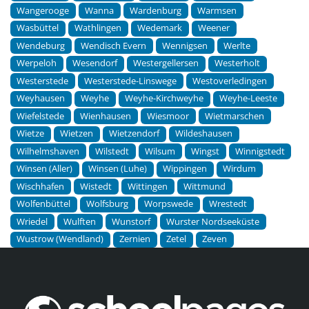
Wangerooge
Wanna
Wardenburg
Warmsen
Wasbüttel
Wathlingen
Wedemark
Weener
Wendeburg
Wendisch Evern
Wennigsen
Werlte
Werpeloh
Wesendorf
Westergellersen
Westerholt
Westerstede
Westerstede-Linswege
Westoverledingen
Weyhausen
Weyhe
Weyhe-Kirchweyhe
Weyhe-Leeste
Wiefelstede
Wienhausen
Wiesmoor
Wietmarschen
Wietze
Wietzen
Wietzendorf
Wildeshausen
Wilhelmshaven
Wilstedt
Wilsum
Wingst
Winnigstedt
Winsen (Aller)
Winsen (Luhe)
Wippingen
Wirdum
Wischhafen
Wistedt
Wittingen
Wittmund
Wolfenbüttel
Wolfsburg
Worpswede
Wrestedt
Wriedel
Wulften
Wunstorf
Wurster Nordseeküste
Wustrow (Wendland)
Zernien
Zetel
Zeven