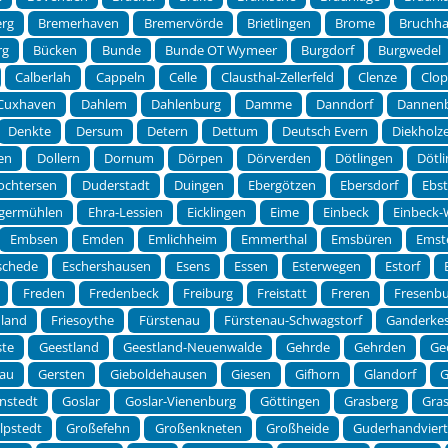
erg
Bremerhaven
Bremervörde
Brietlingen
Brome
Bruchha
rg
Bücken
Bunde
Bunde OT Wymeer
Burgdorf
Burgwedel
Calberlah
Cappeln
Celle
Clausthal-Zellerfeld
Clenze
Clo
Cuxhaven
Dahlem
Dahlenburg
Damme
Danndorf
Dannen
Denkte
Dersum
Detern
Dettum
Deutsch Evern
Diekholz
en
Dollern
Dornum
Dörpen
Dörverden
Dötlingen
Dötl
ochtersen
Duderstadt
Duingen
Ebergötzen
Ebersdorf
Ebst
germühlen
Ehra-Lessien
Eicklingen
Eime
Einbeck
Einbeck
Embsen
Emden
Emlichheim
Emmerthal
Emsbüren
Emst
schede
Eschershausen
Esens
Essen
Esterwegen
Estorf
Freden
Fredenbeck
Freiburg
Freistatt
Freren
Fresenb
dland
Friesoythe
Fürstenau
Fürstenau-Schwagstorf
Ganderke
ste
Geestland
Geestland-Neuenwalde
Gehrde
Gehrden
Ge
au
Gersten
Gieboldehausen
Giesen
Gifhorn
Glandorf
G
nstedt
Goslar
Goslar-Vienenburg
Göttingen
Grasberg
Gra
lpstedt
Großefehn
Großenkneten
Großheide
Guderhandviert