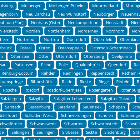
oisburg
Molbergen
Molbergen-Peheim
Moormerland
Moring
egenborn
Neu Darchau
Neu Wulmstorf
Neubörger
Neuenha
uhaus (Elbe)
Neuhaus (Oste)
Neukamperfehn
Neustadt
Nied
Nienstädt
Norden
Nordenham
Norderney
Nordhorn
Nor
theim
Nortmoor
Nortrup
Oberndorf
Obernfeld
Obernkirc
abrück
Osteel
Osten
Ostercappeln
Osterholz-Scharmbeck
hn
Ottenstein
Otter
Otterndorf
Ottersberg
Ovelgönne
rsau
Pattensen
Peine
Polle
Quakenbrück
Quendorf
Ra
Rehburg-Loccum
Rehden
Remlingen
Reppenstedt
Rethem (A
Rhumspringe
Ribbesbüttel
Riede
Rieste
Ringe
Rinteln
R
Rosche
Rosdorf
Rosdorf-Obernjesa
Rosengarten
Rotenbur
Salzbergen
Salzgitter
Salzgitter-Lebenstedt
Salzgitter-Thiede
Sarstedt
Sassenburg
Saterland
Sauensiek
Schapen
Sch
Schiffdorf
Schladen-Werla
Schneverdingen
Scholen
Schöning
Schwaförden
Schwanewede
Schwarme
Schwarmstedt
Schwül
de
Selsingen
Seulingen
Sibbesse
Sickte
Siedenburg
Sit