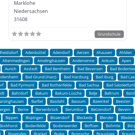
Marklohe
Niedersachsen
31608
Grundschule
lheidsdorf
Adenbüttel
Adendorf
Aerzen
Ahausen
Ahlden
Altenmedingen
Amelinghausen
Andervenne
Ankum
Apen
Aurich
Axstedt
Bad Bentheim
Bad Bevensen
Bad Bodentei
ndersheim
Bad Grund (Harz)
Bad Harzburg
Bad Iburg
Bad Lae
rf
Bad Pyrmont
Bad Rothenfelde
Bad Sachsa
Bad Salzdetfurt
edt
Bahrdorf
Bakum
Bakum-Lüsche
Balje
Baltrum
Bard
arsinghausen
Barßel
Basdahl
Bassum
Bawinkel
Beesten
ergen
Berne
Bersenbrück
Berumbur
Betzendorf
Bevern
Bippen
Bispingen
Bissendorf
Bleckede
Blender
Blieder
Bockhorst
Bodenfelde
Bodenwerder
Boffzen
Bohmte
Bör
l
Bovenden
Brackel
Brake
Bramsche
Braunlage
Braunla