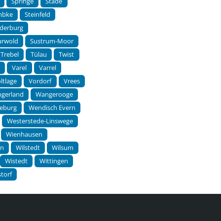
Springe
Stade
mbke
Steinfeld
derburg
urwold
Sustrum-Moor
Trebel
Tülau
Twist
p
Varel
Varrel
ltlage
Vordorf
Vrees
gerland
Wangerooge
eburg
Wendisch Evern
Westerstede-Linswege
Wienhausen
en
Wilstedt
Wilsum
Wistedt
Wittingen
torf