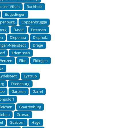
usen-Vilsen
Buchholz
Butjadingen
ppenburg
Coppenbrügge
berg
Dassel
Deensen
en
Diepenau
Diepholz
ingen-Neerstedt
Drage
orf
Edemissen
-Wenzen
Elbe
Eldingen
ek
Eydelstedt
Eystrup
urg
Friedeburg
see
Garbsen
Garrel
orgsdorf
leichen
Gnarrenburg
sleben
Gronau
el
Gusborn
Hage