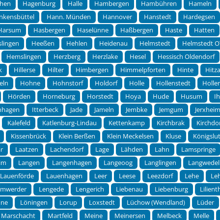
chen
Hagenburg
Halle
Hambergen
Hambühren
Hameln
nkensbüttel
Hann. Münden
Hannover
Hanstedt
Hardegsen
Harsum
Hasbergen
Haselünne
Haßbergen
Haste
Hatten
lingen
Heeßen
Hehlen
Heidenau
Helmstedt
Helmstedt O
Hemslingen
Herzberg
Herzlake
Hesel
Hessisch Oldendorf
k
Hillerse
Hilter
Himbergen
Himmelpforten
Hinte
Hitz
eln
Hohne
Hohnstorf
Holdorf
Holle
Hollenstedt
Holle
Hörden
Horneburg
Horstedt
Hoya
Hude
Husum
I
rnhagen
Itterbeck
Jade
Jameln
Jembke
Jemgum
Jerxhei
Kalefeld
Katlenburg-Lindau
Kettenkamp
Kirchbrak
Kirchdo
Kissenbrück
Klein Berßen
Klein Meckelsen
Kluse
Königslut
r
Laatzen
Lachendorf
Lage
Lähden
Lahn
Lamspringe
im
Langen
Langenhagen
Langeoog
Langlingen
Langwedel
Lauenförde
Lauenhagen
Leer
Leese
Leezdorf
Lehe
Le
emwerder
Lengede
Lengerich
Liebenau
Liebenburg
Lilient
hne
Löningen
Lorup
Loxstedt
Lüchow (Wendland)
Lüder
Marschacht
Martfeld
Meine
Meinersen
Melbeck
Melle