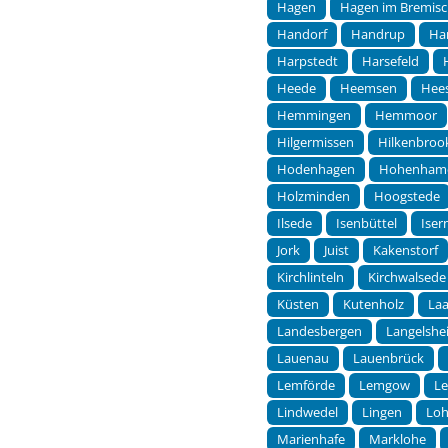
Hagen
Hagen im Bremis
Handorf
Handrup
Ha
Harpstedt
Harsefeld
Heede
Heemsen
Hees
Hemmingen
Hemmoor
Hilgermissen
Hilkenbroo
Hodenhagen
Hohenham
Holzminden
Hoogstede
Ilsede
Isenbüttel
Ise
Jork
Juist
Kakenstorf
Kirchlinteln
Kirchwalsede
Küsten
Kutenholz
Laa
Landesbergen
Langelshe
Lauenau
Lauenbrück
Lemförde
Lemgow
L
Lindwedel
Lingen
Lo
Marienhafe
Marklohe