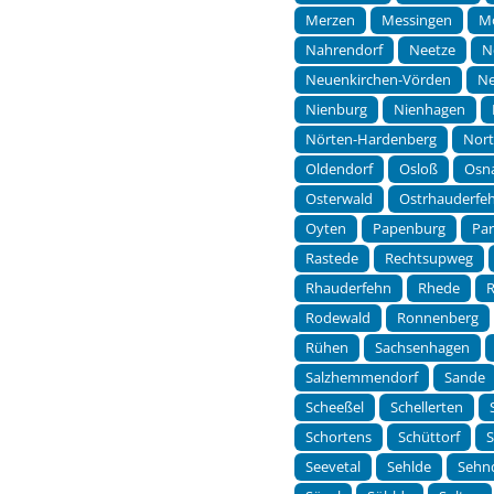
Merzen
Messingen
M
Nahrendorf
Neetze
N
Neuenkirchen-Vörden
Ne
Nienburg
Nienhagen
Nörten-Hardenberg
Nor
Oldendorf
Osloß
Osn
Osterwald
Ostrhauderfe
Oyten
Papenburg
Pa
Rastede
Rechtsupweg
Rhauderfehn
Rhede
Rodewald
Ronnenberg
Rühen
Sachsenhagen
Salzhemmendorf
Sande
Scheeßel
Schellerten
Schortens
Schüttorf
Seevetal
Sehlde
Sehn