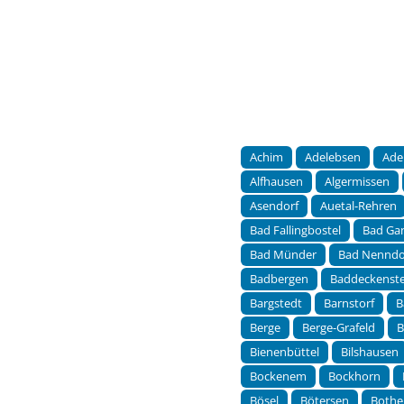
Achim
Adelebsen
Ade
Alfhausen
Algermissen
Asendorf
Auetal-Rehren
Bad Fallingbostel
Bad Ga
Bad Münder
Bad Nenndo
Badbergen
Baddeckenst
Bargstedt
Barnstorf
B
Berge
Berge-Grafeld
B
Bienenbüttel
Bilshausen
Bockenem
Bockhorn
Bösel
Bötersen
Bothe