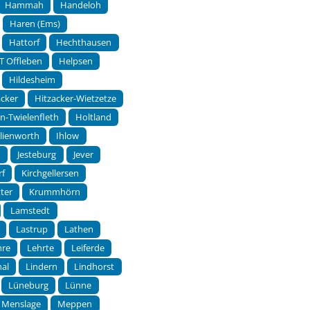
Hammah
Handeloh
Haren (Ems)
Hattorf
Hechthausen
T Offleben
Helpsen
Hildesheim
acker
Hitzacker-Wietzetze
rn-Twielenfleth
Holtland
hlienworth
Ihlow
m
Jesteburg
Jever
rf
Kirchgellersen
ter
Krummhörn
Lamstedt
Lastrup
Lathen
hre
Lehrte
Leiferde
hal
Lindern
Lindhorst
Lüneburg
Lünne
Menslage
Meppen