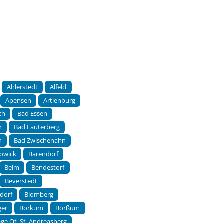
Ahlerstedt
Alfeld
Apensen
Artlenburg
ch
Bad Essen
r
Bad Lauterberg
h
Bad Zwischenahn
owick
Barendorf
Belm
Bendestorf
Beverstedt
sdorf
Blomberg
ger
Borkum
Börßum
ge Ot. St. Andreasberg