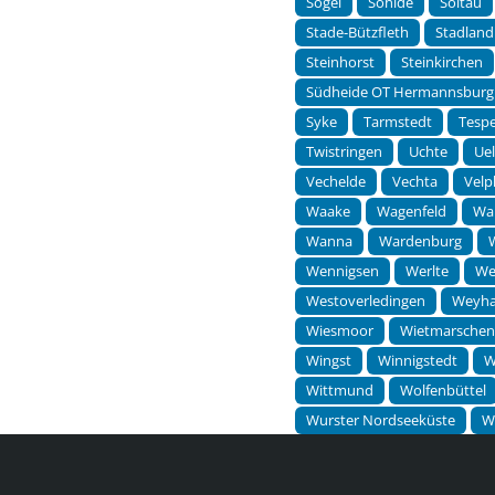
Sögel
Söhlde
Soltau
Stade-Bützfleth
Stadland
Steinhorst
Steinkirchen
Südheide OT Hermannsburg
Syke
Tarmstedt
Tesp
Twistringen
Uchte
Ue
Vechelde
Vechta
Velp
Waake
Wagenfeld
Wa
Wanna
Wardenburg
Wennigsen
Werlte
We
Westoverledingen
Weyh
Wiesmoor
Wietmarsche
Wingst
Winnigstedt
W
Wittmund
Wolfenbüttel
Wurster Nordseeküste
W