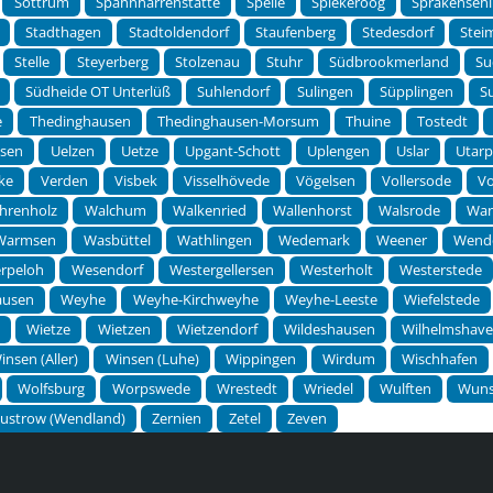
Sottrum
Spahnharrenstätte
Spelle
Spiekeroog
Sprakensehl
Stadthagen
Stadtoldendorf
Staufenberg
Stedesdorf
Stei
Stelle
Steyerberg
Stolzenau
Stuhr
Südbrookmerland
Su
Südheide OT Unterlüß
Suhlendorf
Sulingen
Süpplingen
S
e
Thedinghausen
Thedinghausen-Morsum
Thuine
Tostedt
lsen
Uelzen
Uetze
Upgant-Schott
Uplengen
Uslar
Utar
ke
Verden
Visbek
Visselhövede
Vögelsen
Vollersode
Vo
hrenholz
Walchum
Walkenried
Wallenhorst
Walsrode
Wan
Warmsen
Wasbüttel
Wathlingen
Wedemark
Weener
Wend
rpeloh
Wesendorf
Westergellersen
Westerholt
Westerstede
ausen
Weyhe
Weyhe-Kirchweyhe
Weyhe-Leeste
Wiefelstede
n
Wietze
Wietzen
Wietzendorf
Wildeshausen
Wilhelmshav
insen (Aller)
Winsen (Luhe)
Wippingen
Wirdum
Wischhafen
Wolfsburg
Worpswede
Wrestedt
Wriedel
Wulften
Wuns
ustrow (Wendland)
Zernien
Zetel
Zeven