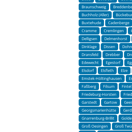
Braunschweig
Breddenb
Buchholz (Aller)
Bückebu
Buxtehude
Cadenberge
Cramme
Cremlingen
Delligsen
Delmenhorst
Dinklage
Dissen
Dohr
Dransfeld
Drebber
Dr
Edewecht
Egestorf
Eg
Elsdorf
Elsfleth
Elze
Emstek-Höltinghausen
E
Faßberg
Filsum
Fintel
Friedeburg-Horsten
Frie
Garstedt
Gartow
Gee
Georgsmarienhütte
Gerd
Gnarrenburg-Brillit
Golde
Groß Oesingen
Groß Twü