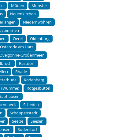
en
Müden
Munster
us
Neuenkirchen
erlangen
Niedernwöhren
dstemmen
hen
Oerel
Oldenburg
Osterode am Harz
Ovelgönne-Großenmeer
dbruch
Rastdorf
ller)
Rhade
itterhude
Rodenberg
g (Wümme)
Rötgesbüttel
Salzhausen
arnebeck
Scheden
en
Schöppenstedt
per
Seelze
Seesen
tensen
Soderstorf