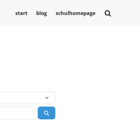
start
blog
schulhomepage
Suchen