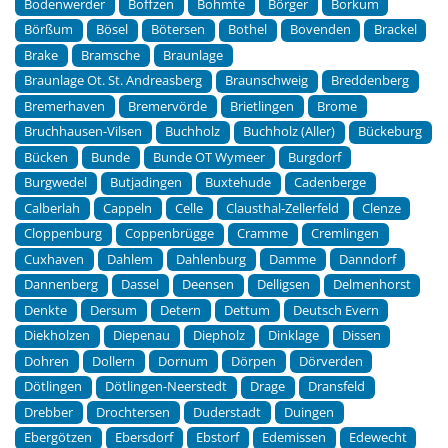
Bodenwerder
Boffzen
Bohmte
Börger
Borkum
Börßum
Bösel
Bötersen
Bothel
Bovenden
Brackel
Brake
Bramsche
Braunlage
Braunlage Ot. St. Andreasberg
Braunschweig
Breddenberg
Bremerhaven
Bremervörde
Brietlingen
Brome
Bruchhausen-Vilsen
Buchholz
Buchholz (Aller)
Bückeburg
Bücken
Bunde
Bunde OT Wymeer
Burgdorf
Burgwedel
Butjadingen
Buxtehude
Cadenberge
Calberlah
Cappeln
Celle
Clausthal-Zellerfeld
Clenze
Cloppenburg
Coppenbrügge
Cramme
Cremlingen
Cuxhaven
Dahlem
Dahlenburg
Damme
Danndorf
Dannenberg
Dassel
Deensen
Delligsen
Delmenhorst
Denkte
Dersum
Detern
Dettum
Deutsch Evern
Diekholzen
Diepenau
Diepholz
Dinklage
Dissen
Dohren
Dollern
Dornum
Dörpen
Dörverden
Dötlingen
Dötlingen-Neerstedt
Drage
Dransfeld
Drebber
Drochtersen
Duderstadt
Duingen
Ebergötzen
Ebersdorf
Ebstorf
Edemissen
Edewecht