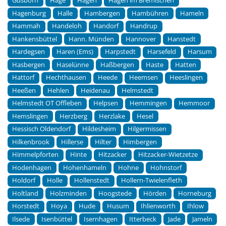
Gusborn
Hage
Hagen
Hagen im Bremischen
Hagenburg
Halle
Hambergen
Hambühren
Hameln
Hammah
Handeloh
Handorf
Handrup
Hankensbüttel
Hann. Münden
Hannover
Hanstedt
Hardegsen
Haren (Ems)
Harpstedt
Harsefeld
Harsum
Hasbergen
Haselünne
Haßbergen
Haste
Hatten
Hattorf
Hechthausen
Heede
Heemsen
Heeslingen
Heeßen
Hehlen
Heidenau
Helmstedt
Helmstedt OT Offleben
Helpsen
Hemmingen
Hemmoor
Hemslingen
Herzberg
Herzlake
Hesel
Hessisch Oldendorf
Hildesheim
Hilgermissen
Hilkenbrook
Hillerse
Hilter
Himbergen
Himmelpforten
Hinte
Hitzacker
Hitzacker-Wietzetze
Hodenhagen
Hohenhameln
Hohne
Hohnstorf
Holdorf
Holle
Hollenstedt
Hollern-Twielenfleth
Holtland
Holzminden
Hoogstede
Hörden
Horneburg
Horstedt
Hoya
Hude
Husum
Ihlienworth
Ihlow
Ilsede
Isenbüttel
Isernhagen
Itterbeck
Jade
Jameln