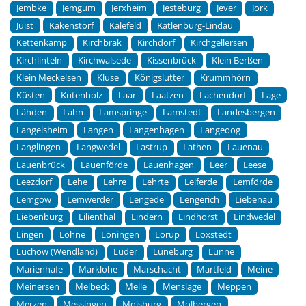
Jembke
Jemgum
Jerxheim
Jesteburg
Jever
Jork
Juist
Kakenstorf
Kalefeld
Katlenburg-Lindau
Kettenkamp
Kirchbrak
Kirchdorf
Kirchgellersen
Kirchlinteln
Kirchwalsede
Kissenbrück
Klein Berßen
Klein Meckelsen
Kluse
Königslutter
Krummhörn
Küsten
Kutenholz
Laar
Laatzen
Lachendorf
Lage
Lähden
Lahn
Lamspringe
Lamstedt
Landesbergen
Langelsheim
Langen
Langenhagen
Langeoog
Langlingen
Langwedel
Lastrup
Lathen
Lauenau
Lauenbrück
Lauenförde
Lauenhagen
Leer
Leese
Leezdorf
Lehe
Lehre
Lehrte
Leiferde
Lemförde
Lemgow
Lemwerder
Lengede
Lengerich
Liebenau
Liebenburg
Lilienthal
Lindern
Lindhorst
Lindwedel
Lingen
Lohne
Löningen
Lorup
Loxstedt
Lüchow (Wendland)
Lüder
Lüneburg
Lünne
Marienhafe
Marklohe
Marschacht
Martfeld
Meine
Meinersen
Melbeck
Melle
Menslage
Meppen
Merzen
Messingen
Moisburg
Molbergen