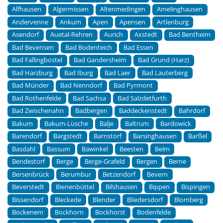
Alfhausen
Algermissen
Altenmedingen
Amelinghausen
Andervenne
Ankum
Apen
Apensen
Artlenburg
Asendorf
Auetal-Rehren
Aurich
Axstedt
Bad Bentheim
Bad Bevensen
Bad Bodenteich
Bad Essen
Bad Fallingbostel
Bad Gandersheim
Bad Grund (Harz)
Bad Harzburg
Bad Iburg
Bad Laer
Bad Lauterberg
Bad Münder
Bad Nenndorf
Bad Pyrmont
Bad Rothenfelde
Bad Sachsa
Bad Salzdetfurth
Bad Zwischenahn
Badbergen
Baddeckenstedt
Bahrdorf
Bakum
Bakum-Lüsche
Balje
Baltrum
Bardowick
Barendorf
Bargstedt
Barnstorf
Barsinghausen
Barßel
Basdahl
Bassum
Bawinkel
Beesten
Belm
Bendestorf
Berge
Berge-Grafeld
Bergen
Berne
Bersenbrück
Berumbur
Betzendorf
Bevern
Beverstedt
Bienenbüttel
Bilshausen
Bippen
Bispingen
Bissendorf
Bleckede
Blender
Bliedersdorf
Blomberg
Bockenem
Bockhorn
Bockhorst
Bodenfelde