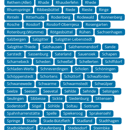
Rethem (Aller)
Rhade
Rhauderfehn
Rhede
Rhumspringe
Ribbesbüttel
Riede
Rieste
Ringe
Rinteln
Ritterhude
Rodenberg
Rodewald
Ronnenberg
Rosche
Rosdorf
Rosdorf-Obernjesa
Rosengarten
Rotenburg (Wümme)
Rötgesbüttel
Rühen
Sachsenhagen
Salzbergen
Salzgitter
Salzgitter-Lebenstedt
Salzgitter-Thiede
Salzhausen
Salzhemmendorf
Sande
Sarstedt
Sassenburg
Saterland
Sauensiek
Schapen
Scharnebeck
Scheden
Scheeßel
Schellerten
Schiffdorf
Schladen-Werla
Schneverdingen
Scholen
Schöningen
Schöppenstedt
Schortens
Schüttorf
Schwaförden
Schwanewede
Schwarme
Schwarmstedt
Schwülper
Seelze
Seesen
Seevetal
Sehlde
Sehnde
Selsingen
Seulingen
Sibbesse
Sickte
Siedenburg
Sittensen
Soderstorf
Sögel
Söhlde
Soltau
Sottrum
Spahnharrenstätte
Spelle
Spiekeroog
Sprakensehl
Springe
Stade
Stade-Bützfleth
Stadland
Stadthagen
Stadtoldendorf
Staufenberg
Stedesdorf
Steimbke