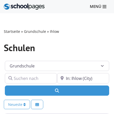
MENÜ
Zum
Inhalt
springen
Startseite
»
Grundschule
»
Ihlow
Schulen
Kategorie
Suchen nach
In der Nähe
Suchen
Neueste