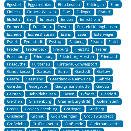
Egestorf
Eggermühlen
Ehra-Lessien
Eicklingen
Eime
Einbeck
Einbeck-Wenzen
Elbe
Eldingen
Elsdorf
Elsfleth
Elze
Embsen
Emden
Emlichheim
Emmerthal
Emsbüren
Emstek
Emstek-Höltinghausen
Eschede
Eschershausen
Esens
Essen
Esterwegen
Estorf
Eydelstedt
Eystrup
Faßberg
Filsum
Fintel
Freden
Fredenbeck
Freiburg
Freistatt
Freren
Fresenburg
Friedeburg
Friedeburg-Horsten
Friedland
Friesoythe
Fürstenau
Fürstenau-Schwagstorf
Ganderkesee
Garbsen
Garrel
Garstedt
Gartow
Geeste
Geestland
Geestland-Neuenwalde
Gehrde
Gehrden
Georgsdorf
Georgsmarienhütte
Gerdau
Gersten
Gieboldehausen
Giesen
Gifhorn
Glandorf
Gleichen
Gnarrenburg
Gnarrenburg-Brillit
Goldenstedt
Goslar
Goslar-Vienenburg
Göttingen
Grasberg
Grasleben
Gronau
Groß Oesingen
Groß Twülpstedt
Großefehn
Großenkneten
Großheide
Guderhandviertel