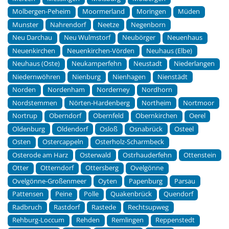
Molbergen-Peheim
Moormerland
Moringen
Müden
Munster
Nahrendorf
Neetze
Negenborn
Neu Darchau
Neu Wulmstorf
Neubörger
Neuenhaus
Neuenkirchen
Neuenkirchen-Vörden
Neuhaus (Elbe)
Neuhaus (Oste)
Neukamperfehn
Neustadt
Niederlangen
Niedernwöhren
Nienburg
Nienhagen
Nienstädt
Norden
Nordenham
Norderney
Nordhorn
Nordstemmen
Nörten-Hardenberg
Northeim
Nortmoor
Nortrup
Oberndorf
Obernfeld
Obernkirchen
Oerel
Oldenburg
Oldendorf
Osloß
Osnabrück
Osteel
Osten
Ostercappeln
Osterholz-Scharmbeck
Osterode am Harz
Osterwald
Ostrhauderfehn
Ottenstein
Otter
Otterndorf
Ottersberg
Ovelgönne
Ovelgönne-Großenmeer
Oyten
Papenburg
Parsau
Pattensen
Peine
Polle
Quakenbrück
Quendorf
Radbruch
Rastdorf
Rastede
Rechtsupweg
Rehburg-Loccum
Rehden
Remlingen
Reppenstedt