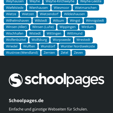
Weyhausen
Weyhe
Weyhe-Kirchweyhe
Weyhe-Leeste
Wiefelstede
Wienhausen
Wiesmoor
Wietmarschen
Wietze
Wietzen
Wietzendorf
Wildeshausen
Wilhelmshaven
Wilstedt
Wilsum
Wingst
Winnigstedt
Winsen (Aller)
Winsen (Luhe)
Wippingen
Wirdum
Wischhafen
Wistedt
Wittingen
Wittmund
Wolfenbüttel
Wolfsburg
Worpswede
Wrestedt
Wriedel
Wulften
Wunstorf
Wurster Nordseeküste
Wustrow (Wendland)
Zernien
Zetel
Zeven
Schoolpages.de
Einfache und günstige Webseiten für Schulen.