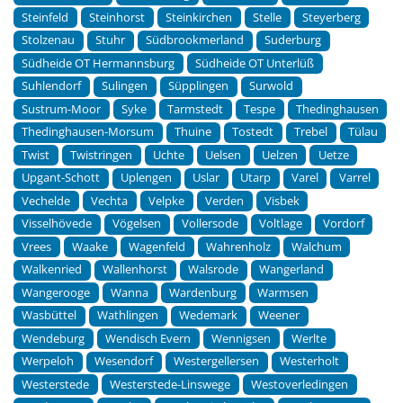
Steinfeld
Steinhorst
Steinkirchen
Stelle
Steyerberg
Stolzenau
Stuhr
Südbrookmerland
Suderburg
Südheide OT Hermannsburg
Südheide OT Unterlüß
Suhlendorf
Sulingen
Süpplingen
Surwold
Sustrum-Moor
Syke
Tarmstedt
Tespe
Thedinghausen
Thedinghausen-Morsum
Thuine
Tostedt
Trebel
Tülau
Twist
Twistringen
Uchte
Uelsen
Uelzen
Uetze
Upgant-Schott
Uplengen
Uslar
Utarp
Varel
Varrel
Vechelde
Vechta
Velpke
Verden
Visbek
Visselhövede
Vögelsen
Vollersode
Voltlage
Vordorf
Vrees
Waake
Wagenfeld
Wahrenholz
Walchum
Walkenried
Wallenhorst
Walsrode
Wangerland
Wangerooge
Wanna
Wardenburg
Warmsen
Wasbüttel
Wathlingen
Wedemark
Weener
Wendeburg
Wendisch Evern
Wennigsen
Werlte
Werpeloh
Wesendorf
Westergellersen
Westerholt
Westerstede
Westerstede-Linswege
Westoverledingen