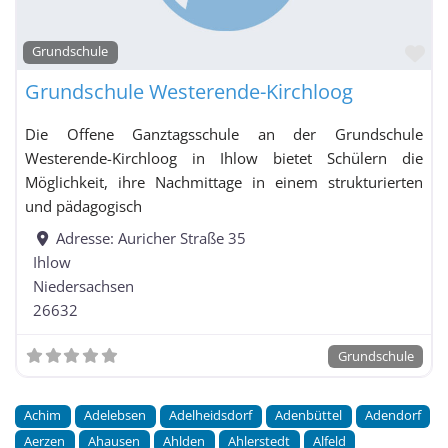
Fa
Grundschule
Grundschule Westerende-Kirchloog
Die Offene Ganztagsschule an der Grundschule
Westerende-Kirchloog in Ihlow bietet Schülern die
Möglichkeit, ihre Nachmittage in einem strukturierten
und pädagogisch
Adresse:
Auricher Straße 35
Ihlow
Niedersachsen
26632
Grundschule
Achim
Adelebsen
Adelheidsdorf
Adenbüttel
Adendorf
Aerzen
Ahausen
Ahlden
Ahlerstedt
Alfeld