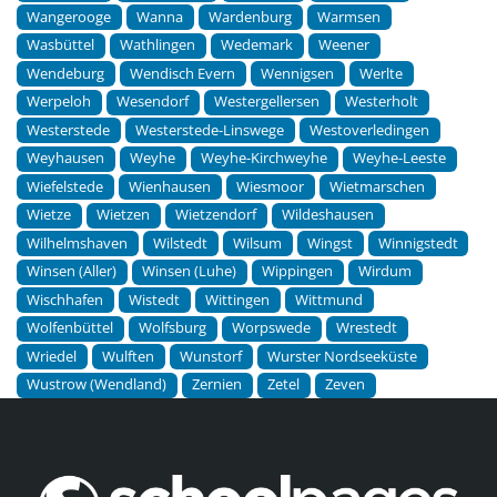
Wangerooge
Wanna
Wardenburg
Warmsen
Wasbüttel
Wathlingen
Wedemark
Weener
Wendeburg
Wendisch Evern
Wennigsen
Werlte
Werpeloh
Wesendorf
Westergellersen
Westerholt
Westerstede
Westerstede-Linswege
Westoverledingen
Weyhausen
Weyhe
Weyhe-Kirchweyhe
Weyhe-Leeste
Wiefelstede
Wienhausen
Wiesmoor
Wietmarschen
Wietze
Wietzen
Wietzendorf
Wildeshausen
Wilhelmshaven
Wilstedt
Wilsum
Wingst
Winnigstedt
Winsen (Aller)
Winsen (Luhe)
Wippingen
Wirdum
Wischhafen
Wistedt
Wittingen
Wittmund
Wolfenbüttel
Wolfsburg
Worpswede
Wrestedt
Wriedel
Wulften
Wunstorf
Wurster Nordseeküste
Wustrow (Wendland)
Zernien
Zetel
Zeven