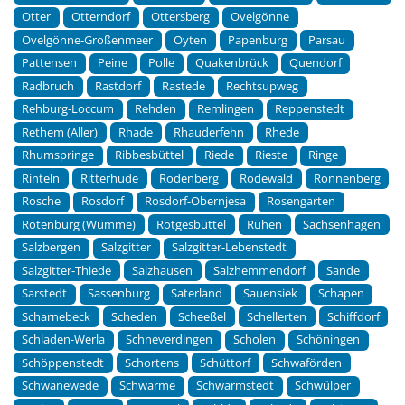
Otter
Otterndorf
Ottersberg
Ovelgönne
Ovelgönne-Großenmeer
Oyten
Papenburg
Parsau
Pattensen
Peine
Polle
Quakenbrück
Quendorf
Radbruch
Rastdorf
Rastede
Rechtsupweg
Rehburg-Loccum
Rehden
Remlingen
Reppenstedt
Rethem (Aller)
Rhade
Rhauderfehn
Rhede
Rhumspringe
Ribbesbüttel
Riede
Rieste
Ringe
Rinteln
Ritterhude
Rodenberg
Rodewald
Ronnenberg
Rosche
Rosdorf
Rosdorf-Obernjesa
Rosengarten
Rotenburg (Wümme)
Rötgesbüttel
Rühen
Sachsenhagen
Salzbergen
Salzgitter
Salzgitter-Lebenstedt
Salzgitter-Thiede
Salzhausen
Salzhemmendorf
Sande
Sarstedt
Sassenburg
Saterland
Sauensiek
Schapen
Scharnebeck
Scheden
Scheeßel
Schellerten
Schiffdorf
Schladen-Werla
Schneverdingen
Scholen
Schöningen
Schöppenstedt
Schortens
Schüttorf
Schwaförden
Schwanewede
Schwarme
Schwarmstedt
Schwülper