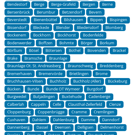
Bendestorf
Berge
Berge-Grafeld
Bergen
Berne
Bersenbrück
Berumbur
Betzendorf
Bevern
Beverstedt
Bienenbüttel
Bilshausen
Bippen
Bispingen
Bissendorf
Bleckede
Blender
Bliedersdorf
Blomberg
Bockenem
Bockhorn
Bockhorst
Bodenfelde
Bodenwerder
Boffzen
Bohmte
Börger
Borkum
Börßum
Bösel
Bötersen
Bothel
Bovenden
Brackel
Brake
Bramsche
Braunlage
Braunlage Ot. St. Andreasberg
Braunschweig
Breddenberg
Bremerhaven
Bremervörde
Brietlingen
Brome
Bruchhausen-Vilsen
Buchholz
Buchholz (Aller)
Bückeburg
Bücken
Bunde
Bunde OT Wymeer
Burgdorf
Burgwedel
Butjadingen
Buxtehude
Cadenberge
Calberlah
Cappeln
Celle
Clausthal-Zellerfeld
Clenze
Cloppenburg
Coppenbrügge
Cramme
Cremlingen
Cuxhaven
Dahlem
Dahlenburg
Damme
Danndorf
Dannenberg
Dassel
Deensen
Delligsen
Delmenhorst