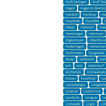
Groß Oesingen
Groß Twü
Hagen
Hagen im Bremis
Handorf
Handrup
Ha
Harpstedt
Harsefeld
Heede
Heemsen
Hees
Hemmingen
Hemmoor
Hilgermissen
Hilkenbroo
Hodenhagen
Hohenham
Holzminden
Hoogstede
Ilsede
Isenbüttel
Ise
Jork
Juist
Kakenstorf
Kirchlinteln
Kirchwalsede
Küsten
Kutenholz
Laa
Landesbergen
Langelshe
Lauenau
Lauenbrück
Lemförde
Lemgow
L
Lindwedel
Lingen
Lo