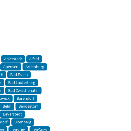
Ahlerstedt
Alfeld
Apensen
Artlenburg
ch
Bad Essen
r
Bad Lauterberg
h
Bad Zwischenahn
owick
Barendorf
Belm
Bendestorf
Beverstedt
sdorf
Blomberg
ger
Borkum
Börßum