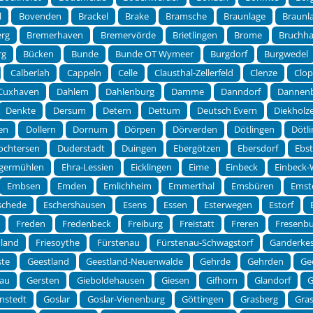
l
Bovenden
Brackel
Brake
Bramsche
Braunlage
Braunla
erg
Bremerhaven
Bremervörde
Brietlingen
Brome
Bruchha
rg
Bücken
Bunde
Bunde OT Wymeer
Burgdorf
Burgwedel
Calberlah
Cappeln
Celle
Clausthal-Zellerfeld
Clenze
Clo
Cuxhaven
Dahlem
Dahlenburg
Damme
Danndorf
Dannen
Denkte
Dersum
Detern
Dettum
Deutsch Evern
Diekholz
en
Dollern
Dornum
Dörpen
Dörverden
Dötlingen
Dötl
ochtersen
Duderstadt
Duingen
Ebergötzen
Ebersdorf
Ebst
germühlen
Ehra-Lessien
Eicklingen
Eime
Einbeck
Einbeck
Embsen
Emden
Emlichheim
Emmerthal
Emsbüren
Emst
schede
Eschershausen
Esens
Essen
Esterwegen
Estorf
Freden
Fredenbeck
Freiburg
Freistatt
Freren
Fresenb
dland
Friesoythe
Fürstenau
Fürstenau-Schwagstorf
Ganderke
ste
Geestland
Geestland-Neuenwalde
Gehrde
Gehrden
Ge
au
Gersten
Gieboldehausen
Giesen
Gifhorn
Glandorf
G
nstedt
Goslar
Goslar-Vienenburg
Göttingen
Grasberg
Gra