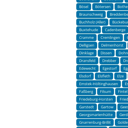
Bösel
Bötersen
Bothe
Braunschweig
Breddenb
Buchholz (Aller)
Bückebu
Buxtehude
Cadenberge
Cramme
Cremlingen
Delligsen
Delmenhorst
Dinklage
Dissen
Dohr
Dransfeld
Drebber
Dr
Edewecht
Egestorf
Eg
Elsdorf
Elsfleth
Elze
Emstek-Höltinghausen
E
Faßberg
Filsum
Fintel
Friedeburg-Horsten
Frie
Garstedt
Gartow
Gee
Georgsmarienhütte
Gerd
Gnarrenburg-Brillit
Golde