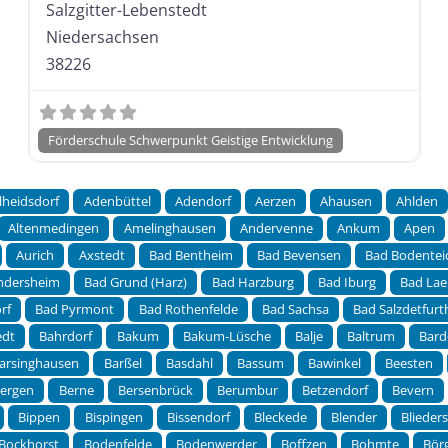
Salzgitter-Lebenstedt
Niedersachsen
38226
Förderschule Schwerpunkt Geistige Entwicklung
lheidsdorf
Adenbüttel
Adendorf
Aerzen
Ahausen
Ahlden
Altenmedingen
Amelinghausen
Andervenne
Ankum
Apen
Aurich
Axstedt
Bad Bentheim
Bad Bevensen
Bad Bodentei
ndersheim
Bad Grund (Harz)
Bad Harzburg
Bad Iburg
Bad Lae
rf
Bad Pyrmont
Bad Rothenfelde
Bad Sachsa
Bad Salzdetfurt
edt
Bahrdorf
Bakum
Bakum-Lüsche
Balje
Baltrum
Bard
arsinghausen
Barßel
Basdahl
Bassum
Bawinkel
Beesten
ergen
Berne
Bersenbrück
Berumbur
Betzendorf
Bevern
Bippen
Bispingen
Bissendorf
Bleckede
Blender
Blieder
Bockhorst
Bodenfelde
Bodenwerder
Boffzen
Bohmte
Bör