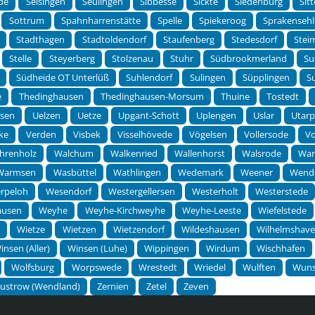
de
Selsingen
Seulingen
Sibbesse
Sickte
Siedenburg
Sit
Sottrum
Spahnharrenstätte
Spelle
Spiekeroog
Sprakensehl
Stadthagen
Stadtoldendorf
Staufenberg
Stedesdorf
Stei
Stelle
Steyerberg
Stolzenau
Stuhr
Südbrookmerland
Su
Südheide OT Unterlüß
Suhlendorf
Sulingen
Süpplingen
S
e
Thedinghausen
Thedinghausen-Morsum
Thuine
Tostedt
lsen
Uelzen
Uetze
Upgant-Schott
Uplengen
Uslar
Utar
ke
Verden
Visbek
Visselhövede
Vögelsen
Vollersode
Vo
hrenholz
Walchum
Walkenried
Wallenhorst
Walsrode
Wan
Warmsen
Wasbüttel
Wathlingen
Wedemark
Weener
Wend
rpeloh
Wesendorf
Westergellersen
Westerholt
Westerstede
ausen
Weyhe
Weyhe-Kirchweyhe
Weyhe-Leeste
Wiefelstede
n
Wietze
Wietzen
Wietzendorf
Wildeshausen
Wilhelmshav
insen (Aller)
Winsen (Luhe)
Wippingen
Wirdum
Wischhafen
Wolfsburg
Worpswede
Wrestedt
Wriedel
Wulften
Wuns
ustrow (Wendland)
Zernien
Zetel
Zeven