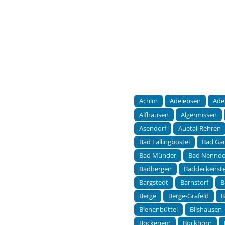
Achim
Adelebsen
Ade
Alfhausen
Algermissen
Asendorf
Auetal-Rehren
Bad Fallingbostel
Bad Ga
Bad Münder
Bad Nenndo
Badbergen
Baddeckenst
Bargstedt
Barnstorf
B
Berge
Berge-Grafeld
B
Bienenbüttel
Bilshausen
Bockenem
Bockhorn