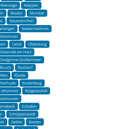
Menslage
Meppen
en
Müden
Munster
us
Neuenkirchen
erlangen
Niedernwöhren
dstemmen
hen
Oerel
Oldenburg
Osterode am Harz
Ovelgönne-Großenmeer
dbruch
Rastdorf
ller)
Rhade
itterhude
Rodenberg
g (Wümme)
Rötgesbüttel
Salzhausen
arnebeck
Scheden
en
Schöppenstedt
per
Seelze
Seesen