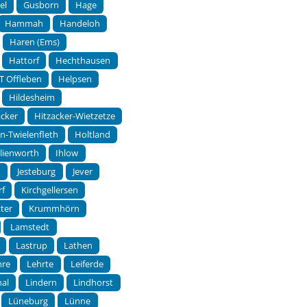
el
Gusborn
Hage
Hammah
Handeloh
Haren (Ems)
Hattorf
Hechthausen
T Offleben
Helpsen
Hildesheim
acker
Hitzacker-Wietzetze
rn-Twielenfleth
Holtland
hlienworth
Ihlow
m
Jesteburg
Jever
rf
Kirchgellersen
ter
Krummhörn
Lamstedt
Lastrup
Lathen
hre
Lehrte
Leiferde
hal
Lindern
Lindhorst
Lüneburg
Lünne