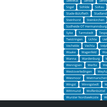
Seevetal
Sehlde
Sehn
Sögel
Söhlde
Soltau
Stade-Bützfleth
Stadland
Steinhorst
Steinkirchen
Südheide OT Hermannsburg
Syke
Tarmstedt
Tesp
Twistringen
Uchte
Ue
Vechelde
Vechta
Velp
Waake
Wagenfeld
Wa
Wanna
Wardenburg
Wennigsen
Werlte
We
Westoverledingen
Weyh
Wiesmoor
Wietmarsche
Wingst
Winnigstedt
W
Wittmund
Wolfenbüttel
Wurster Nordseeküste
W