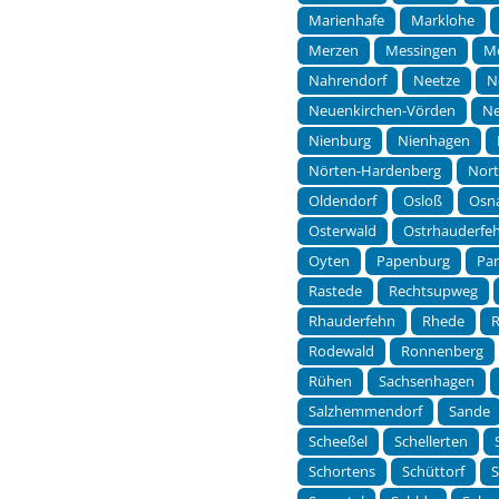
Marienhafe
Marklohe
Merzen
Messingen
M
Nahrendorf
Neetze
N
Neuenkirchen-Vörden
Ne
Nienburg
Nienhagen
Nörten-Hardenberg
Nor
Oldendorf
Osloß
Osn
Osterwald
Ostrhauderfe
Oyten
Papenburg
Pa
Rastede
Rechtsupweg
Rhauderfehn
Rhede
Rodewald
Ronnenberg
Rühen
Sachsenhagen
Salzhemmendorf
Sande
Scheeßel
Schellerten
Schortens
Schüttorf