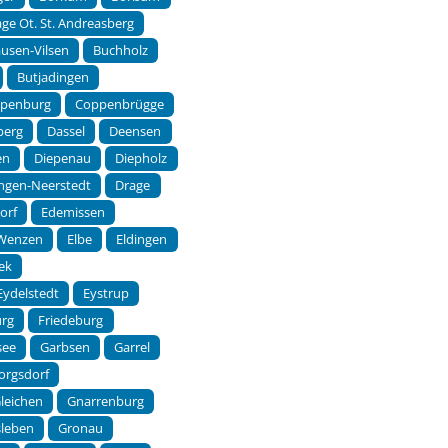
ge Ot. St. Andreasberg
usen-Vilsen
Buchholz
Butjadingen
ppenburg
Coppenbrügge
berg
Dassel
Deensen
en
Diepenau
Diepholz
ingen-Neerstedt
Drage
orf
Edemissen
-Wenzen
Elbe
Eldingen
ek
Eydelstedt
Eystrup
urg
Friedeburg
see
Garbsen
Garrel
orgsdorf
leichen
Gnarrenburg
sleben
Gronau