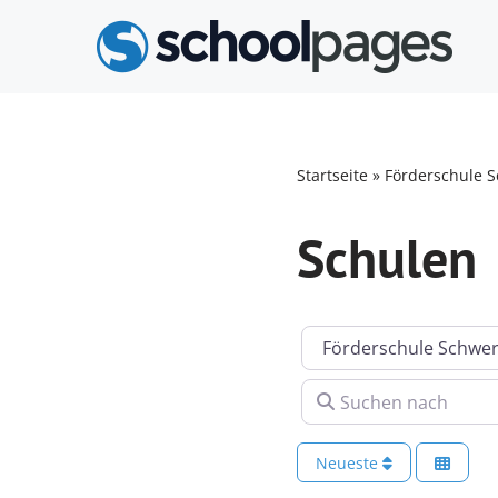
Zum
Inhalt
springen
Startseite
»
Förderschule S
Schulen
Kategorie
Suchen nach
Neueste