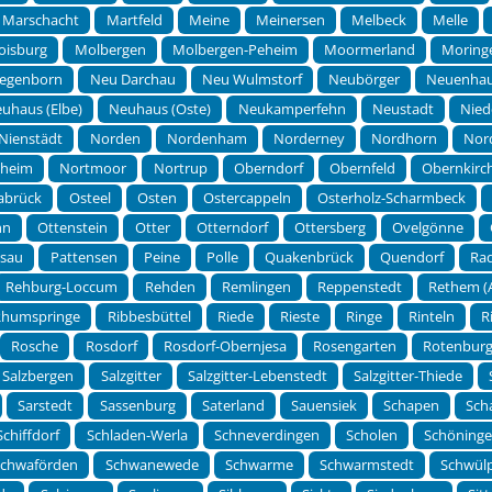
Marschacht
Martfeld
Meine
Meinersen
Melbeck
Melle
oisburg
Molbergen
Molbergen-Peheim
Moormerland
Moring
egenborn
Neu Darchau
Neu Wulmstorf
Neubörger
Neuenha
uhaus (Elbe)
Neuhaus (Oste)
Neukamperfehn
Neustadt
Nied
Nienstädt
Norden
Nordenham
Norderney
Nordhorn
Nor
theim
Nortmoor
Nortrup
Oberndorf
Obernfeld
Obernkirc
abrück
Osteel
Osten
Ostercappeln
Osterholz-Scharmbeck
hn
Ottenstein
Otter
Otterndorf
Ottersberg
Ovelgönne
rsau
Pattensen
Peine
Polle
Quakenbrück
Quendorf
Ra
Rehburg-Loccum
Rehden
Remlingen
Reppenstedt
Rethem (A
Rhumspringe
Ribbesbüttel
Riede
Rieste
Ringe
Rinteln
R
Rosche
Rosdorf
Rosdorf-Obernjesa
Rosengarten
Rotenbur
Salzbergen
Salzgitter
Salzgitter-Lebenstedt
Salzgitter-Thiede
Sarstedt
Sassenburg
Saterland
Sauensiek
Schapen
Sch
Schiffdorf
Schladen-Werla
Schneverdingen
Scholen
Schöning
Schwaförden
Schwanewede
Schwarme
Schwarmstedt
Schwül