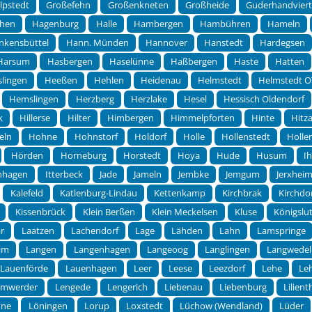
lpstedt
Großefehn
Großenkneten
Großheide
Guderhandviert
chen
Hagenburg
Halle
Hambergen
Hambühren
Hameln
nkensbüttel
Hann. Münden
Hannover
Hanstedt
Hardegsen
Harsum
Hasbergen
Haselünne
Haßbergen
Haste
Hatten
lingen
Heeßen
Hehlen
Heidenau
Helmstedt
Helmstedt O
Hemslingen
Herzberg
Herzlake
Hesel
Hessisch Oldendorf
k
Hillerse
Hilter
Himbergen
Himmelpforten
Hinte
Hitz
eln
Hohne
Hohnstorf
Holdorf
Holle
Hollenstedt
Holle
Hörden
Horneburg
Horstedt
Hoya
Hude
Husum
I
rnhagen
Itterbeck
Jade
Jameln
Jembke
Jemgum
Jerxhei
Kalefeld
Katlenburg-Lindau
Kettenkamp
Kirchbrak
Kirchdo
Kissenbrück
Klein Berßen
Klein Meckelsen
Kluse
Königslut
r
Laatzen
Lachendorf
Lage
Lähden
Lahn
Lamspringe
im
Langen
Langenhagen
Langeoog
Langlingen
Langwedel
Lauenförde
Lauenhagen
Leer
Leese
Leezdorf
Lehe
Le
emwerder
Lengede
Lengerich
Liebenau
Liebenburg
Lilient
hne
Löningen
Lorup
Loxstedt
Lüchow (Wendland)
Lüder