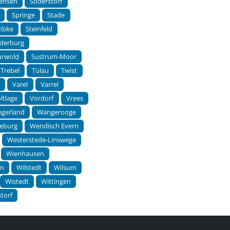
tensen
Soderstorf
Springe
Stade
mbke
Steinfeld
derburg
urwold
Sustrum-Moor
Trebel
Tülau
Twist
p
Varel
Varrel
ltlage
Vordorf
Vrees
gerland
Wangerooge
eburg
Wendisch Evern
Westerstede-Linswege
Wienhausen
en
Wilstedt
Wilsum
Wistedt
Wittingen
torf