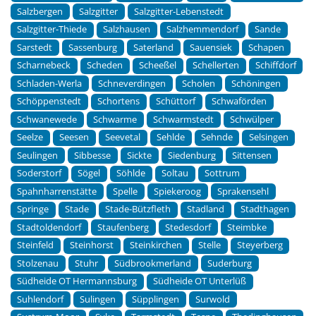
Salzbergen
Salzgitter
Salzgitter-Lebenstedt
Salzgitter-Thiede
Salzhausen
Salzhemmendorf
Sande
Sarstedt
Sassenburg
Saterland
Sauensiek
Schapen
Scharnebeck
Scheden
Scheeßel
Schellerten
Schiffdorf
Schladen-Werla
Schneverdingen
Scholen
Schöningen
Schöppenstedt
Schortens
Schüttorf
Schwaförden
Schwanewede
Schwarme
Schwarmstedt
Schwülper
Seelze
Seesen
Seevetal
Sehlde
Sehnde
Selsingen
Seulingen
Sibbesse
Sickte
Siedenburg
Sittensen
Soderstorf
Sögel
Söhlde
Soltau
Sottrum
Spahnharrenstätte
Spelle
Spiekeroog
Sprakensehl
Springe
Stade
Stade-Bützfleth
Stadland
Stadthagen
Stadtoldendorf
Staufenberg
Stedesdorf
Steimbke
Steinfeld
Steinhorst
Steinkirchen
Stelle
Steyerberg
Stolzenau
Stuhr
Südbrookmerland
Suderburg
Südheide OT Hermannsburg
Südheide OT Unterlüß
Suhlendorf
Sulingen
Süpplingen
Surwold