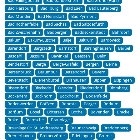
Bad Fallingbostel
Bad Gandersheim
Bad Grund (Harz)
Bad Harzburg
Bad Iburg
Bad Laer
Bad Lauterberg
Bad Münder
Bad Nenndorf
Bad Pyrmont
Bad Rothenfelde
Bad Sachsa
Bad Salzdetfurth
Bad Zwischenahn
Badbergen
Baddeckenstedt
Bahrdorf
Bakum
Bakum-Lüsche
Balje
Baltrum
Bardowick
Barendorf
Bargstedt
Barnstorf
Barsinghausen
Barßel
Basdahl
Bassum
Bawinkel
Beesten
Belm
Bendestorf
Berge
Berge-Grafeld
Bergen
Berne
Bersenbrück
Berumbur
Betzendorf
Bevern
Beverstedt
Bienenbüttel
Bilshausen
Bippen
Bispingen
Bissendorf
Bleckede
Blender
Bliedersdorf
Blomberg
Bockenem
Bockhorn
Bockhorst
Bodenfelde
Bodenwerder
Boffzen
Bohmte
Börger
Borkum
Börßum
Bösel
Bötersen
Bothel
Bovenden
Brackel
Brake
Bramsche
Braunlage
Braunlage Ot. St. Andreasberg
Braunschweig
Breddenberg
Bremerhaven
Bremervörde
Brietlingen
Brome