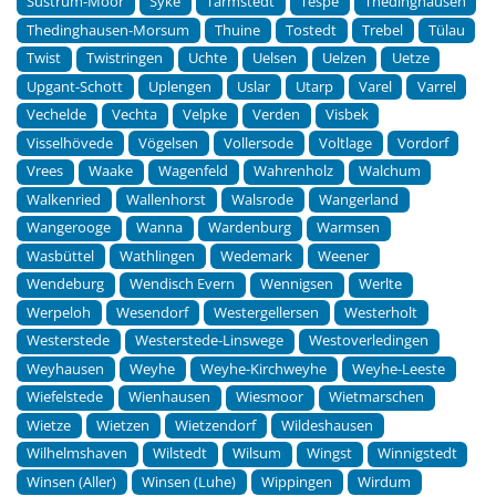
Sustrum-Moor
Syke
Tarmstedt
Tespe
Thedinghausen
Thedinghausen-Morsum
Thuine
Tostedt
Trebel
Tülau
Twist
Twistringen
Uchte
Uelsen
Uelzen
Uetze
Upgant-Schott
Uplengen
Uslar
Utarp
Varel
Varrel
Vechelde
Vechta
Velpke
Verden
Visbek
Visselhövede
Vögelsen
Vollersode
Voltlage
Vordorf
Vrees
Waake
Wagenfeld
Wahrenholz
Walchum
Walkenried
Wallenhorst
Walsrode
Wangerland
Wangerooge
Wanna
Wardenburg
Warmsen
Wasbüttel
Wathlingen
Wedemark
Weener
Wendeburg
Wendisch Evern
Wennigsen
Werlte
Werpeloh
Wesendorf
Westergellersen
Westerholt
Westerstede
Westerstede-Linswege
Westoverledingen
Weyhausen
Weyhe
Weyhe-Kirchweyhe
Weyhe-Leeste
Wiefelstede
Wienhausen
Wiesmoor
Wietmarschen
Wietze
Wietzen
Wietzendorf
Wildeshausen
Wilhelmshaven
Wilstedt
Wilsum
Wingst
Winnigstedt
Winsen (Aller)
Winsen (Luhe)
Wippingen
Wirdum