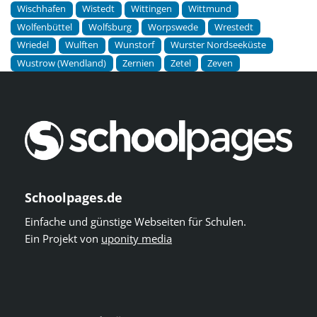
Wischhafen
Wistedt
Wittingen
Wittmund
Wolfenbüttel
Wolfsburg
Worpswede
Wrestedt
Wriedel
Wulften
Wunstorf
Wurster Nordseeküste
Wustrow (Wendland)
Zernien
Zetel
Zeven
Schoolpages.de
Einfache und günstige Webseiten für Schulen.
Ein Projekt von
uponity media