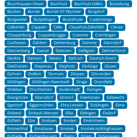
Bruchhausen-Vilsen
Buchholz
Buchholz (Aller)
Bückeburg
Bücken
Bunde
Bunde OT Wymeer
Burgdorf
Burgwedel
Butjadingen
Buxtehude
Cadenberge
Calberlah
Cappeln
Celle
Clausthal-Zellerfeld
Clenze
Cloppenburg
Coppenbrügge
Cramme
Cremlingen
Cuxhaven
Dahlem
Dahlenburg
Damme
Danndorf
Dannenberg
Dassel
Deensen
Delligsen
Delmenhorst
Denkte
Dersum
Detern
Dettum
Deutsch Evern
Diekholzen
Diepenau
Diepholz
Dinklage
Dissen
Dohren
Dollern
Dornum
Dörpen
Dörverden
Dötlingen
Dötlingen-Neerstedt
Drage
Dransfeld
Drebber
Drochtersen
Duderstadt
Duingen
Ebergötzen
Ebersdorf
Ebstorf
Edemissen
Edewecht
Egestorf
Eggermühlen
Ehra-Lessien
Eicklingen
Eime
Einbeck
Einbeck-Wenzen
Elbe
Eldingen
Elsdorf
Elsfleth
Elze
Embsen
Emden
Emlichheim
Emmerthal
Emsbüren
Emstek
Emstek-Höltinghausen
Eschede
Eschershausen
Esens
Essen
Esterwegen