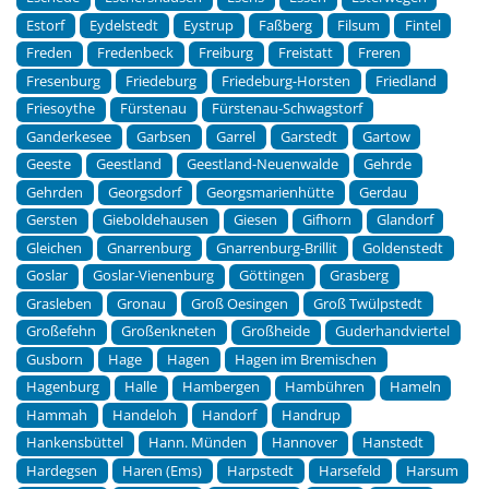
Estorf
Eydelstedt
Eystrup
Faßberg
Filsum
Fintel
Freden
Fredenbeck
Freiburg
Freistatt
Freren
Fresenburg
Friedeburg
Friedeburg-Horsten
Friedland
Friesoythe
Fürstenau
Fürstenau-Schwagstorf
Ganderkesee
Garbsen
Garrel
Garstedt
Gartow
Geeste
Geestland
Geestland-Neuenwalde
Gehrde
Gehrden
Georgsdorf
Georgsmarienhütte
Gerdau
Gersten
Gieboldehausen
Giesen
Gifhorn
Glandorf
Gleichen
Gnarrenburg
Gnarrenburg-Brillit
Goldenstedt
Goslar
Goslar-Vienenburg
Göttingen
Grasberg
Grasleben
Gronau
Groß Oesingen
Groß Twülpstedt
Großefehn
Großenkneten
Großheide
Guderhandviertel
Gusborn
Hage
Hagen
Hagen im Bremischen
Hagenburg
Halle
Hambergen
Hambühren
Hameln
Hammah
Handeloh
Handorf
Handrup
Hankensbüttel
Hann. Münden
Hannover
Hanstedt
Hardegsen
Haren (Ems)
Harpstedt
Harsefeld
Harsum