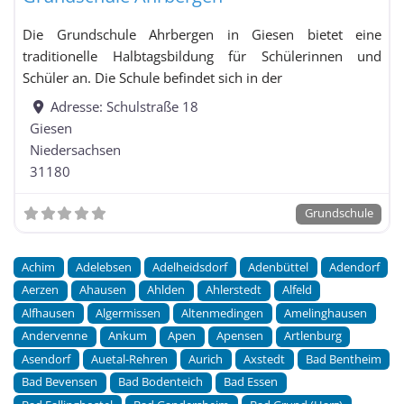
Die Grundschule Ahrbergen in Giesen bietet eine
traditionelle Halbtagsbildung für Schülerinnen und
Schüler an. Die Schule befindet sich in der
Adresse:
Schulstraße 18
Giesen
Niedersachsen
31180
Grundschule
Achim
Adelebsen
Adelheidsdorf
Adenbüttel
Adendorf
Aerzen
Ahausen
Ahlden
Ahlerstedt
Alfeld
Alfhausen
Algermissen
Altenmedingen
Amelinghausen
Andervenne
Ankum
Apen
Apensen
Artlenburg
Asendorf
Auetal-Rehren
Aurich
Axstedt
Bad Bentheim
Bad Bevensen
Bad Bodenteich
Bad Essen