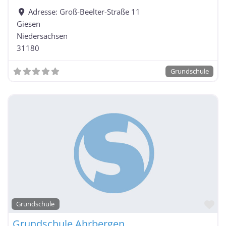
Adresse:
Groß-Beelter-Straße 11
Giesen
Niedersachsen
31180
Grundschule
Fa
Grundschule
Grundschule Ahrbergen