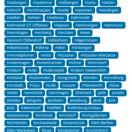
Hasbergen
Haselünne
Haßbergen
Haste
Hatten
Hattorf
Hechthausen
Heede
Heemsen
Heeslingen
Heeßen
Hehlen
Heidenau
Helmstedt
Helmstedt OT Offleben
Helpsen
Hemmingen
Hemmoor
Hemslingen
Herzberg
Herzlake
Hesel
Hessisch Oldendorf
Hildesheim
Hilgermissen
Hilkenbrook
Hillerse
Hilter
Himbergen
Himmelpforten
Hinte
Hitzacker
Hitzacker-Wietzetze
Hodenhagen
Hohenhameln
Hohne
Hohnstorf
Holdorf
Holle
Hollenstedt
Hollern-Twielenfleth
Holtland
Holzminden
Hoogstede
Hörden
Horneburg
Horstedt
Hoya
Hude
Husum
Ihlienworth
Ihlow
Ilsede
Isenbüttel
Isernhagen
Itterbeck
Jade
Jameln
Jembke
Jemgum
Jerxheim
Jesteburg
Jever
Jork
Juist
Kakenstorf
Kalefeld
Katlenburg-Lindau
Kettenkamp
Kirchbrak
Kirchdorf
Kirchgellersen
Kirchlinteln
Kirchwalsede
Kissenbrück
Klein Berßen
Klein Meckelsen
Kluse
Königslutter
Krummhörn