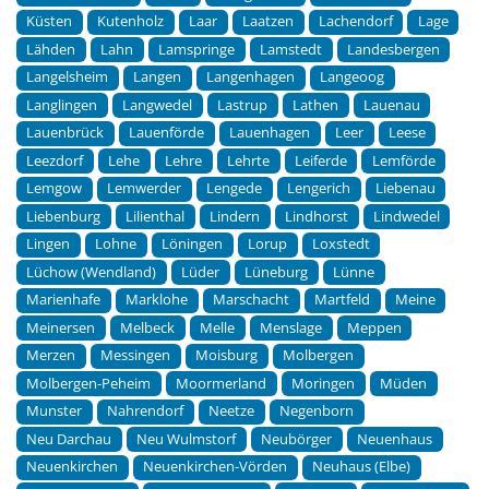
Küsten
Kutenholz
Laar
Laatzen
Lachendorf
Lage
Lähden
Lahn
Lamspringe
Lamstedt
Landesbergen
Langelsheim
Langen
Langenhagen
Langeoog
Langlingen
Langwedel
Lastrup
Lathen
Lauenau
Lauenbrück
Lauenförde
Lauenhagen
Leer
Leese
Leezdorf
Lehe
Lehre
Lehrte
Leiferde
Lemförde
Lemgow
Lemwerder
Lengede
Lengerich
Liebenau
Liebenburg
Lilienthal
Lindern
Lindhorst
Lindwedel
Lingen
Lohne
Löningen
Lorup
Loxstedt
Lüchow (Wendland)
Lüder
Lüneburg
Lünne
Marienhafe
Marklohe
Marschacht
Martfeld
Meine
Meinersen
Melbeck
Melle
Menslage
Meppen
Merzen
Messingen
Moisburg
Molbergen
Molbergen-Peheim
Moormerland
Moringen
Müden
Munster
Nahrendorf
Neetze
Negenborn
Neu Darchau
Neu Wulmstorf
Neubörger
Neuenhaus
Neuenkirchen
Neuenkirchen-Vörden
Neuhaus (Elbe)