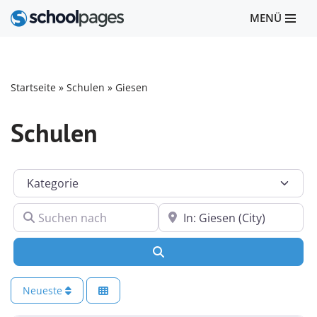
MENÜ
Zum
Inhalt
springen
Startseite
»
Schulen
»
Giesen
Schulen
Kategorie
Suchen nach
In der Nähe
Suchen
Neueste