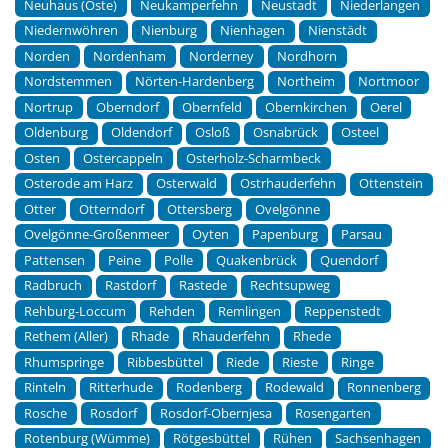
Neuhaus (Oste)
Neukamperfehn
Neustadt
Niederlangen
Niedernwöhren
Nienburg
Nienhagen
Nienstädt
Norden
Nordenham
Norderney
Nordhorn
Nordstemmen
Nörten-Hardenberg
Northeim
Nortmoor
Nortrup
Oberndorf
Obernfeld
Obernkirchen
Oerel
Oldenburg
Oldendorf
Osloß
Osnabrück
Osteel
Osten
Ostercappeln
Osterholz-Scharmbeck
Osterode am Harz
Osterwald
Ostrhauderfehn
Ottenstein
Otter
Otterndorf
Ottersberg
Ovelgönne
Ovelgönne-Großenmeer
Oyten
Papenburg
Parsau
Pattensen
Peine
Polle
Quakenbrück
Quendorf
Radbruch
Rastdorf
Rastede
Rechtsupweg
Rehburg-Loccum
Rehden
Remlingen
Reppenstedt
Rethem (Aller)
Rhade
Rhauderfehn
Rhede
Rhumspringe
Ribbesbüttel
Riede
Rieste
Ringe
Rinteln
Ritterhude
Rodenberg
Rodewald
Ronnenberg
Rosche
Rosdorf
Rosdorf-Obernjesa
Rosengarten
Rotenburg (Wümme)
Rötgesbüttel
Rühen
Sachsenhagen