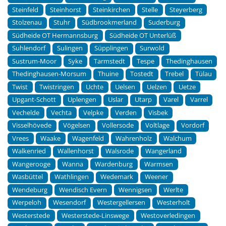
Steinfeld
Steinhorst
Steinkirchen
Stelle
Steyerberg
Stolzenau
Stuhr
Südbrookmerland
Suderburg
Südheide OT Hermannsburg
Südheide OT Unterlüß
Suhlendorf
Sulingen
Süpplingen
Surwold
Sustrum-Moor
Syke
Tarmstedt
Tespe
Thedinghausen
Thedinghausen-Morsum
Thuine
Tostedt
Trebel
Tülau
Twist
Twistringen
Uchte
Uelsen
Uelzen
Uetze
Upgant-Schott
Uplengen
Uslar
Utarp
Varel
Varrel
Vechelde
Vechta
Velpke
Verden
Visbek
Visselhövede
Vögelsen
Vollersode
Voltlage
Vordorf
Vrees
Waake
Wagenfeld
Wahrenholz
Walchum
Walkenried
Wallenhorst
Walsrode
Wangerland
Wangerooge
Wanna
Wardenburg
Warmsen
Wasbüttel
Wathlingen
Wedemark
Weener
Wendeburg
Wendisch Evern
Wennigsen
Werlte
Werpeloh
Wesendorf
Westergellersen
Westerholt
Westerstede
Westerstede-Linswege
Westoverledingen