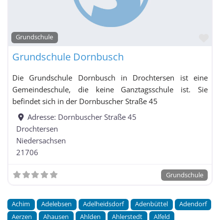
Fa
Grundschule
Grundschule Dornbusch
Die Grundschule Dornbusch in Drochtersen ist eine
Gemeindeschule, die keine Ganztagsschule ist. Sie
befindet sich in der Dornbuscher Straße 45
Adresse:
Dornbuscher Straße 45
Drochtersen
Niedersachsen
21706
Grundschule
Achim
Adelebsen
Adelheidsdorf
Adenbüttel
Adendorf
Aerzen
Ahausen
Ahlden
Ahlerstedt
Alfeld