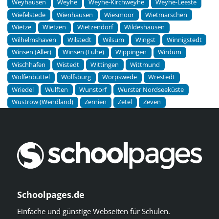
Weyhausen
Weyhe
Weyhe-Kirchweyhe
Weyhe-Leeste
Wiefelstede
Wienhausen
Wiesmoor
Wietmarschen
Wietze
Wietzen
Wietzendorf
Wildeshausen
Wilhelmshaven
Wilstedt
Wilsum
Wingst
Winnigstedt
Winsen (Aller)
Winsen (Luhe)
Wippingen
Wirdum
Wischhafen
Wistedt
Wittingen
Wittmund
Wolfenbüttel
Wolfsburg
Worpswede
Wrestedt
Wriedel
Wulften
Wunstorf
Wurster Nordseeküste
Wustrow (Wendland)
Zernien
Zetel
Zeven
Schoolpages.de
Einfache und günstige Webseiten für Schulen.