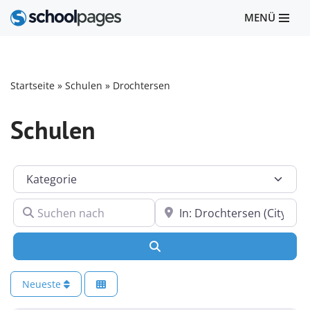
MENÜ
Zum
Inhalt
springen
Startseite
»
Schulen
»
Drochtersen
Schulen
Kategorie
Suchen nach
In der Nähe
Suchen
Neueste