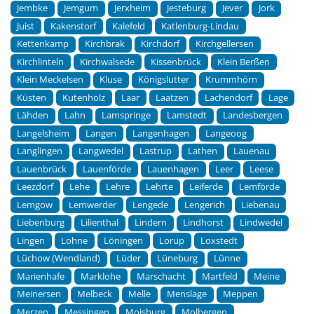
Jembke
Jemgum
Jerxheim
Jesteburg
Jever
Jork
Juist
Kakenstorf
Kalefeld
Katlenburg-Lindau
Kettenkamp
Kirchbrak
Kirchdorf
Kirchgellersen
Kirchlinteln
Kirchwalsede
Kissenbrück
Klein Berßen
Klein Meckelsen
Kluse
Königslutter
Krummhörn
Küsten
Kutenholz
Laar
Laatzen
Lachendorf
Lage
Lähden
Lahn
Lamspringe
Lamstedt
Landesbergen
Langelsheim
Langen
Langenhagen
Langeoog
Langlingen
Langwedel
Lastrup
Lathen
Lauenau
Lauenbrück
Lauenförde
Lauenhagen
Leer
Leese
Leezdorf
Lehe
Lehre
Lehrte
Leiferde
Lemförde
Lemgow
Lemwerder
Lengede
Lengerich
Liebenau
Liebenburg
Lilienthal
Lindern
Lindhorst
Lindwedel
Lingen
Lohne
Löningen
Lorup
Loxstedt
Lüchow (Wendland)
Lüder
Lüneburg
Lünne
Marienhafe
Marklohe
Marschacht
Martfeld
Meine
Meinersen
Melbeck
Melle
Menslage
Meppen
Merzen
Messingen
Moisburg
Molbergen