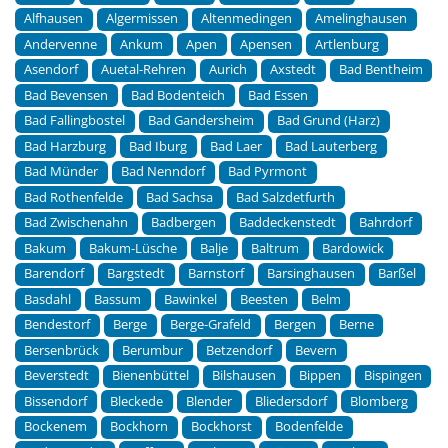
Alfhausen
Algermissen
Altenmedingen
Amelinghausen
Andervenne
Ankum
Apen
Apensen
Artlenburg
Asendorf
Auetal-Rehren
Aurich
Axstedt
Bad Bentheim
Bad Bevensen
Bad Bodenteich
Bad Essen
Bad Fallingbostel
Bad Gandersheim
Bad Grund (Harz)
Bad Harzburg
Bad Iburg
Bad Laer
Bad Lauterberg
Bad Münder
Bad Nenndorf
Bad Pyrmont
Bad Rothenfelde
Bad Sachsa
Bad Salzdetfurth
Bad Zwischenahn
Badbergen
Baddeckenstedt
Bahrdorf
Bakum
Bakum-Lüsche
Balje
Baltrum
Bardowick
Barendorf
Bargstedt
Barnstorf
Barsinghausen
Barßel
Basdahl
Bassum
Bawinkel
Beesten
Belm
Bendestorf
Berge
Berge-Grafeld
Bergen
Berne
Bersenbrück
Berumbur
Betzendorf
Bevern
Beverstedt
Bienenbüttel
Bilshausen
Bippen
Bispingen
Bissendorf
Bleckede
Blender
Bliedersdorf
Blomberg
Bockenem
Bockhorn
Bockhorst
Bodenfelde