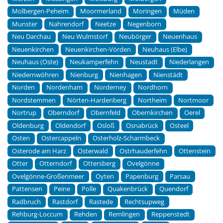
Molbergen-Peheim
Moormerland
Moringen
Müden
Munster
Nahrendorf
Neetze
Negenborn
Neu Darchau
Neu Wulmstorf
Neubörger
Neuenhaus
Neuenkirchen
Neuenkirchen-Vörden
Neuhaus (Elbe)
Neuhaus (Oste)
Neukamperfehn
Neustadt
Niederlangen
Niedernwöhren
Nienburg
Nienhagen
Nienstädt
Norden
Nordenham
Norderney
Nordhorn
Nordstemmen
Nörten-Hardenberg
Northeim
Nortmoor
Nortrup
Oberndorf
Obernfeld
Obernkirchen
Oerel
Oldenburg
Oldendorf
Osloß
Osnabrück
Osteel
Osten
Ostercappeln
Osterholz-Scharmbeck
Osterode am Harz
Osterwald
Ostrhauderfehn
Ottenstein
Otter
Otterndorf
Ottersberg
Ovelgönne
Ovelgönne-Großenmeer
Oyten
Papenburg
Parsau
Pattensen
Peine
Polle
Quakenbrück
Quendorf
Radbruch
Rastdorf
Rastede
Rechtsupweg
Rehburg-Loccum
Rehden
Remlingen
Reppenstedt