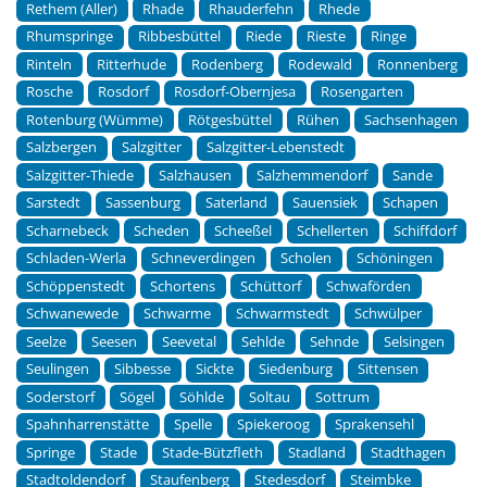
Rethem (Aller)
Rhade
Rhauderfehn
Rhede
Rhumspringe
Ribbesbüttel
Riede
Rieste
Ringe
Rinteln
Ritterhude
Rodenberg
Rodewald
Ronnenberg
Rosche
Rosdorf
Rosdorf-Obernjesa
Rosengarten
Rotenburg (Wümme)
Rötgesbüttel
Rühen
Sachsenhagen
Salzbergen
Salzgitter
Salzgitter-Lebenstedt
Salzgitter-Thiede
Salzhausen
Salzhemmendorf
Sande
Sarstedt
Sassenburg
Saterland
Sauensiek
Schapen
Scharnebeck
Scheden
Scheeßel
Schellerten
Schiffdorf
Schladen-Werla
Schneverdingen
Scholen
Schöningen
Schöppenstedt
Schortens
Schüttorf
Schwaförden
Schwanewede
Schwarme
Schwarmstedt
Schwülper
Seelze
Seesen
Seevetal
Sehlde
Sehnde
Selsingen
Seulingen
Sibbesse
Sickte
Siedenburg
Sittensen
Soderstorf
Sögel
Söhlde
Soltau
Sottrum
Spahnharrenstätte
Spelle
Spiekeroog
Sprakensehl
Springe
Stade
Stade-Bützfleth
Stadland
Stadthagen
Stadtoldendorf
Staufenberg
Stedesdorf
Steimbke