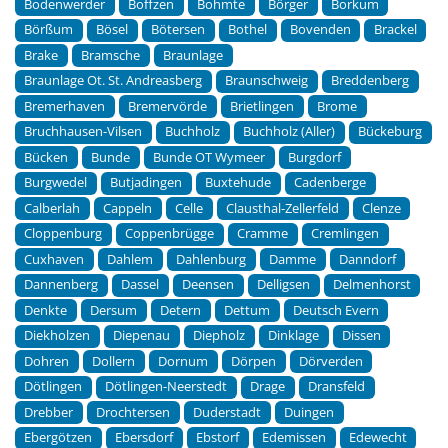
Bodenwerder
Boffzen
Bohmte
Börger
Borkum
Börßum
Bösel
Bötersen
Bothel
Bovenden
Brackel
Brake
Bramsche
Braunlage
Braunlage Ot. St. Andreasberg
Braunschweig
Breddenberg
Bremerhaven
Bremervörde
Brietlingen
Brome
Bruchhausen-Vilsen
Buchholz
Buchholz (Aller)
Bückeburg
Bücken
Bunde
Bunde OT Wymeer
Burgdorf
Burgwedel
Butjadingen
Buxtehude
Cadenberge
Calberlah
Cappeln
Celle
Clausthal-Zellerfeld
Clenze
Cloppenburg
Coppenbrügge
Cramme
Cremlingen
Cuxhaven
Dahlem
Dahlenburg
Damme
Danndorf
Dannenberg
Dassel
Deensen
Delligsen
Delmenhorst
Denkte
Dersum
Detern
Dettum
Deutsch Evern
Diekholzen
Diepenau
Diepholz
Dinklage
Dissen
Dohren
Dollern
Dornum
Dörpen
Dörverden
Dötlingen
Dötlingen-Neerstedt
Drage
Dransfeld
Drebber
Drochtersen
Duderstadt
Duingen
Ebergötzen
Ebersdorf
Ebstorf
Edemissen
Edewecht