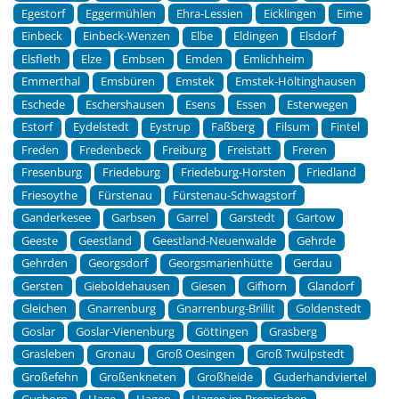
Egestorf
Eggermühlen
Ehra-Lessien
Eicklingen
Eime
Einbeck
Einbeck-Wenzen
Elbe
Eldingen
Elsdorf
Elsfleth
Elze
Embsen
Emden
Emlichheim
Emmerthal
Emsbüren
Emstek
Emstek-Höltinghausen
Eschede
Eschershausen
Esens
Essen
Esterwegen
Estorf
Eydelstedt
Eystrup
Faßberg
Filsum
Fintel
Freden
Fredenbeck
Freiburg
Freistatt
Freren
Fresenburg
Friedeburg
Friedeburg-Horsten
Friedland
Friesoythe
Fürstenau
Fürstenau-Schwagstorf
Ganderkesee
Garbsen
Garrel
Garstedt
Gartow
Geeste
Geestland
Geestland-Neuenwalde
Gehrde
Gehrden
Georgsdorf
Georgsmarienhütte
Gerdau
Gersten
Gieboldehausen
Giesen
Gifhorn
Glandorf
Gleichen
Gnarrenburg
Gnarrenburg-Brillit
Goldenstedt
Goslar
Goslar-Vienenburg
Göttingen
Grasberg
Grasleben
Gronau
Groß Oesingen
Groß Twülpstedt
Großefehn
Großenkneten
Großheide
Guderhandviertel