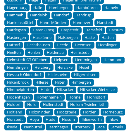
Gusborn
Hage
Hagen
Hagen im Bremischen
Hagenburg
Halle
Hambergen
Hambühren
Hameln
Hammah
Handeloh
Handorf
Handrup
Hankensbüttel
Hann. Münden
Hannover
Hanstedt
Hardegsen
Haren (Ems)
Harpstedt
Harsefeld
Harsum
Hasbergen
Haselünne
Haßbergen
Haste
Hatten
Hattorf
Hechthausen
Heede
Heemsen
Heeslingen
Heeßen
Hehlen
Heidenau
Helmstedt
Helmstedt OT Offleben
Helpsen
Hemmingen
Hemmoor
Hemslingen
Herzberg
Herzlake
Hesel
Hessisch Oldendorf
Hildesheim
Hilgermissen
Hilkenbrook
Hillerse
Hilter
Himbergen
Himmelpforten
Hinte
Hitzacker
Hitzacker-Wietzetze
Hodenhagen
Hohenhameln
Hohne
Hohnstorf
Holdorf
Holle
Hollenstedt
Hollern-Twielenfleth
Holtland
Holzminden
Hoogstede
Hörden
Horneburg
Horstedt
Hoya
Hude
Husum
Ihlienworth
Ihlow
Ilsede
Isenbüttel
Isernhagen
Itterbeck
Jade
Jameln