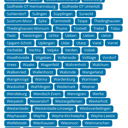
Südheide OT Hermannsburg
Südheide OT Unterlüß
Suhlendorf
Sulingen
Süpplingen
Surwold
Sustrum-Moor
Syke
Tarmstedt
Tespe
Thedinghausen
Thedinghausen-Morsum
Thuine
Tostedt
Trebel
Tülau
Twist
Twistringen
Uchte
Uelsen
Uelzen
Uetze
Upgant-Schott
Uplengen
Uslar
Utarp
Varel
Varrel
Vechelde
Vechta
Velpke
Verden
Visbek
Visselhövede
Vögelsen
Vollersode
Voltlage
Vordorf
Vrees
Waake
Wagenfeld
Wahrenholz
Walchum
Walkenried
Wallenhorst
Walsrode
Wangerland
Wangerooge
Wanna
Wardenburg
Warmsen
Wasbüttel
Wathlingen
Wedemark
Weener
Wendeburg
Wendisch Evern
Wennigsen
Werlte
Werpeloh
Wesendorf
Westergellersen
Westerholt
Westerstede
Westerstede-Linswege
Westoverledingen
Weyhausen
Weyhe
Weyhe-Kirchweyhe
Weyhe-Leeste
Wiefelstede
Wienhausen
Wiesmoor
Wietmarschen