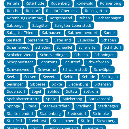
Rinteln
Ritterhude
Rodenberg
Rodewald
Ronnenberg
Rosche
Rosdorf
Rosdorf-Obernjesa
Rosengarten
Rotenburg (Wümme)
Rötgesbüttel
Rühen
Sachsenhagen
Salzbergen
Salzgitter
Salzgitter-Lebenstedt
Salzgitter-Thiede
Salzhausen
Salzhemmendorf
Sande
Sarstedt
Sassenburg
Saterland
Sauensiek
Schapen
Scharnebeck
Scheden
Scheeßel
Schellerten
Schiffdorf
Schladen-Werla
Schneverdingen
Scholen
Schöningen
Schöppenstedt
Schortens
Schüttorf
Schwaförden
Schwanewede
Schwarme
Schwarmstedt
Schwülper
Seelze
Seesen
Seevetal
Sehlde
Sehnde
Selsingen
Seulingen
Sibbesse
Sickte
Siedenburg
Sittensen
Soderstorf
Sögel
Söhlde
Soltau
Sottrum
Spahnharrenstätte
Spelle
Spiekeroog
Sprakensehl
Springe
Stade
Stade-Bützfleth
Stadland
Stadthagen
Stadtoldendorf
Staufenberg
Stedesdorf
Steimbke
Steinfeld
Steinhorst
Steinkirchen
Stelle
Steyerberg
Stolzenau
Stuhr
Südbrookmerland
Suderburg