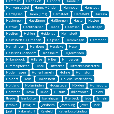
Hammah
Handeloh
Handorf
Handrup
Hankensbüttel
Hann. Münden
Hannover
Hanstedt
Hardegsen
Haren (Ems)
Harpstedt
Harsefeld
Harsum
Hasbergen
Haselünne
Haßbergen
Haste
Hatten
Hattorf
Hechthausen
Heede
Heemsen
Heeslingen
Heeßen
Hehlen
Heidenau
Helmstedt
Helmstedt OT Offleben
Helpsen
Hemmingen
Hemmoor
Hemslingen
Herzberg
Herzlake
Hesel
Hessisch Oldendorf
Hildesheim
Hilgermissen
Hilkenbrook
Hillerse
Hilter
Himbergen
Himmelpforten
Hinte
Hitzacker
Hitzacker-Wietzetze
Hodenhagen
Hohenhameln
Hohne
Hohnstorf
Holdorf
Holle
Hollenstedt
Hollern-Twielenfleth
Holtland
Holzminden
Hoogstede
Hörden
Horneburg
Horstedt
Hoya
Hude
Husum
Ihlienworth
Ihlow
Ilsede
Isenbüttel
Isernhagen
Itterbeck
Jade
Jameln
Jembke
Jemgum
Jerxheim
Jesteburg
Jever
Jork
Juist
Kakenstorf
Kalefeld
Katlenburg-Lindau