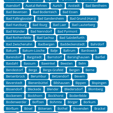
Asendorf
Auetal-Rehren
Aurich
Axstedt
Bad Bentheim
Bad Bevensen
Bad Bodenteich
Bad Essen
Bad Fallingbostel
Bad Gandersheim
Bad Grund (Harz)
Bad Harzburg
Bad Iburg
Bad Laer
Bad Lauterberg
Bad Münder
Bad Nenndorf
Bad Pyrmont
Bad Rothenfelde
Bad Sachsa
Bad Salzdetfurth
Bad Zwischenahn
Badbergen
Baddeckenstedt
Bahrdorf
Bakum
Bakum-Lüsche
Balje
Baltrum
Bardowick
Barendorf
Bargstedt
Barnstorf
Barsinghausen
Barßel
Basdahl
Bassum
Bawinkel
Beesten
Belm
Bendestorf
Berge
Berge-Grafeld
Bergen
Berne
Bersenbrück
Berumbur
Betzendorf
Bevern
Beverstedt
Bienenbüttel
Bilshausen
Bippen
Bispingen
Bissendorf
Bleckede
Blender
Bliedersdorf
Blomberg
Bockenem
Bockhorn
Bockhorst
Bodenfelde
Bodenwerder
Boffzen
Bohmte
Börger
Borkum
Börßum
Bösel
Bötersen
Bothel
Bovenden
Brackel