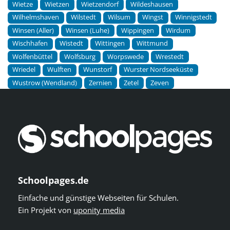
Wietze
Wietzen
Wietzendorf
Wildeshausen
Wilhelmshaven
Wilstedt
Wilsum
Wingst
Winnigstedt
Winsen (Aller)
Winsen (Luhe)
Wippingen
Wirdum
Wischhafen
Wistedt
Wittingen
Wittmund
Wolfenbüttel
Wolfsburg
Worpswede
Wrestedt
Wriedel
Wulften
Wunstorf
Wurster Nordseeküste
Wustrow (Wendland)
Zernien
Zetel
Zeven
Schoolpages.de
Einfache und günstige Webseiten für Schulen.
Ein Projekt von
uponity media