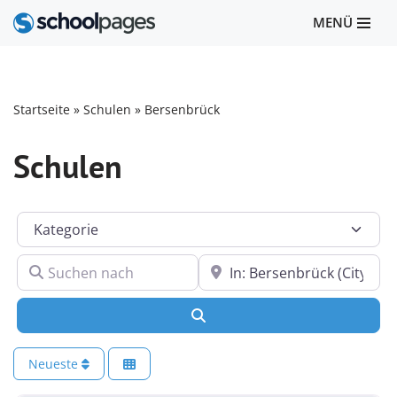
MENÜ
Zum
Inhalt
springen
Startseite
»
Schulen
»
Bersenbrück
Schulen
Kategorie
Suchen nach
In der Nähe
Suchen
Neueste