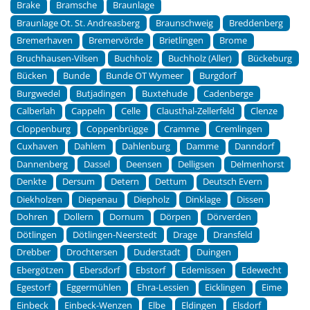
Brake
Bramsche
Braunlage
Braunlage Ot. St. Andreasberg
Braunschweig
Breddenberg
Bremerhaven
Bremervörde
Brietlingen
Brome
Bruchhausen-Vilsen
Buchholz
Buchholz (Aller)
Bückeburg
Bücken
Bunde
Bunde OT Wymeer
Burgdorf
Burgwedel
Butjadingen
Buxtehude
Cadenberge
Calberlah
Cappeln
Celle
Clausthal-Zellerfeld
Clenze
Cloppenburg
Coppenbrügge
Cramme
Cremlingen
Cuxhaven
Dahlem
Dahlenburg
Damme
Danndorf
Dannenberg
Dassel
Deensen
Delligsen
Delmenhorst
Denkte
Dersum
Detern
Dettum
Deutsch Evern
Diekholzen
Diepenau
Diepholz
Dinklage
Dissen
Dohren
Dollern
Dornum
Dörpen
Dörverden
Dötlingen
Dötlingen-Neerstedt
Drage
Dransfeld
Drebber
Drochtersen
Duderstadt
Duingen
Ebergötzen
Ebersdorf
Ebstorf
Edemissen
Edewecht
Egestorf
Eggermühlen
Ehra-Lessien
Eicklingen
Eime
Einbeck
Einbeck-Wenzen
Elbe
Eldingen
Elsdorf