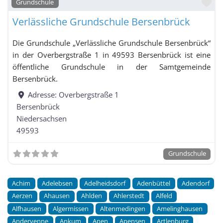
Fa
Grundschule
Verlässliche Grundschule Bersenbrück
Die Grundschule „Verlässliche Grundschule Bersenbrück“
in der Overbergstraße 1 in 49593 Bersenbrück ist eine
öffentliche Grundschule in der Samtgemeinde
Bersenbrück.
Adresse:
Overbergstraße 1
Bersenbrück
Niedersachsen
49593
Grundschule
Achim
Adelebsen
Adelheidsdorf
Adenbüttel
Adendorf
Aerzen
Ahausen
Ahlden
Ahlerstedt
Alfeld
Alfhausen
Algermissen
Altenmedingen
Amelinghausen
Andervenne
Ankum
Apen
Apensen
Artlenburg