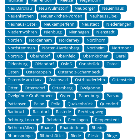
Munster
Nahrendorf
Neetze
Negenborn
Neu Darchau
Neu Wulmstorf
Neubörger
Neuenhaus
Neuenkirchen
Neuenkirchen-Vörden
Neuhaus (Elbe)
Neuhaus (Oste)
Neukamperfehn
Neustadt
Niederlangen
Niedernwöhren
Nienburg
Nienhagen
Nienstädt
Norden
Nordenham
Norderney
Nordhorn
Nordstemmen
Nörten-Hardenberg
Northeim
Nortmoor
Nortrup
Oberndorf
Obernfeld
Obernkirchen
Oerel
Oldenburg
Oldendorf
Osloß
Osnabrück
Osteel
Osten
Ostercappeln
Osterholz-Scharmbeck
Osterode am Harz
Osterwald
Ostrhauderfehn
Ottenstein
Otter
Otterndorf
Ottersberg
Ovelgönne
Ovelgönne-Großenmeer
Oyten
Papenburg
Parsau
Pattensen
Peine
Polle
Quakenbrück
Quendorf
Radbruch
Rastdorf
Rastede
Rechtsupweg
Rehburg-Loccum
Rehden
Remlingen
Reppenstedt
Rethem (Aller)
Rhade
Rhauderfehn
Rhede
Rhumspringe
Ribbesbüttel
Riede
Rieste
Ringe