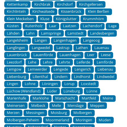
Kettenkamp
Kirchbrak
Kirchdorf
Kirchgellersen
Kirchlinteln
Kirchwalsede
Kissenbrück
Klein Berßen
Klein Meckelsen
Kluse
Königslutter
Krummhörn
Küsten
Kutenholz
Laar
Laatzen
Lachendorf
Lage
Lähden
Lahn
Lamspringe
Lamstedt
Landesbergen
Langelsheim
Langen
Langenhagen
Langeoog
Langlingen
Langwedel
Lastrup
Lathen
Lauenau
Lauenbrück
Lauenförde
Lauenhagen
Leer
Leese
Leezdorf
Lehe
Lehre
Lehrte
Leiferde
Lemförde
Lemgow
Lemwerder
Lengede
Lengerich
Liebenau
Liebenburg
Lilienthal
Lindern
Lindhorst
Lindwedel
Lingen
Lohne
Löningen
Lorup
Loxstedt
Lüchow (Wendland)
Lüder
Lüneburg
Lünne
Marienhafe
Marklohe
Marschacht
Martfeld
Meine
Meinersen
Melbeck
Melle
Menslage
Meppen
Merzen
Messingen
Moisburg
Molbergen
Molbergen-Peheim
Moormerland
Moringen
Müden