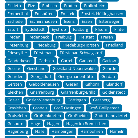
Elsfleth
Elze
Embsen
Emden
Emlichheim
Emmerthal
Emsbüren
Emstek
Emstek-Höltinghausen
Eschede
Eschershausen
Esens
Essen
Esterwegen
Estorf
Eydelstedt
Eystrup
Faßberg
Filsum
Fintel
Freden
Fredenbeck
Freiburg
Freistatt
Freren
Fresenburg
Friedeburg
Friedeburg-Horsten
Friedland
Friesoythe
Fürstenau
Fürstenau-Schwagstorf
Ganderkesee
Garbsen
Garrel
Garstedt
Gartow
Geeste
Geestland
Geestland-Neuenwalde
Gehrde
Gehrden
Georgsdorf
Georgsmarienhütte
Gerdau
Gersten
Gieboldehausen
Giesen
Gifhorn
Glandorf
Gleichen
Gnarrenburg
Gnarrenburg-Brillit
Goldenstedt
Goslar
Goslar-Vienenburg
Göttingen
Grasberg
Grasleben
Gronau
Groß Oesingen
Groß Twülpstedt
Großefehn
Großenkneten
Großheide
Guderhandviertel
Gusborn
Hage
Hagen
Hagen im Bremischen
Hagenburg
Halle
Hambergen
Hambühren
Hameln