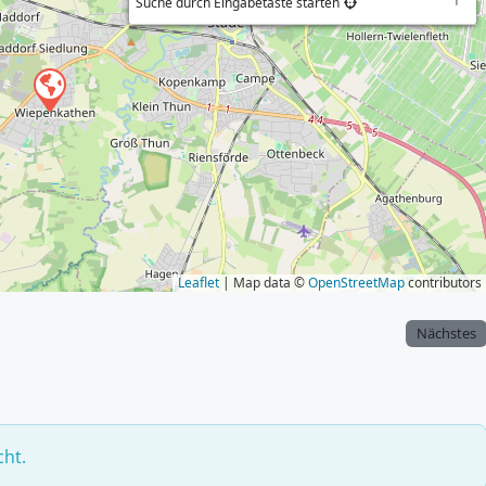
Suche durch Eingabetaste starten
Leaflet
| Map data ©
OpenStreetMap
contributors
Nächstes
cht.