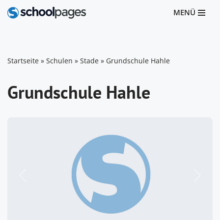
MENÜ
Zum
Inhalt
springen
Startseite
»
Schulen
»
Stade
»
Grundschule Hahle
Grundschule Hahle
Vorheriges
Nächst