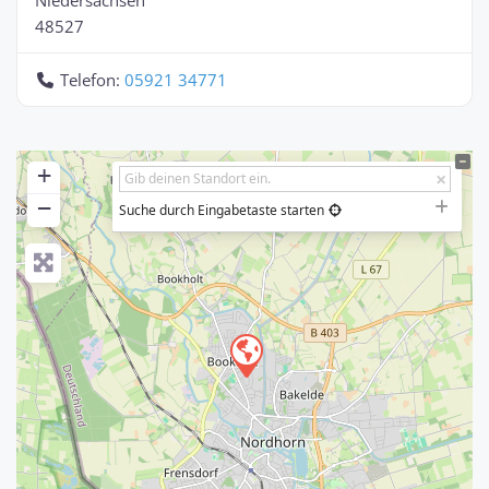
48527
Telefon:
05921 34771
+
−
Suche durch Eingabetaste starten