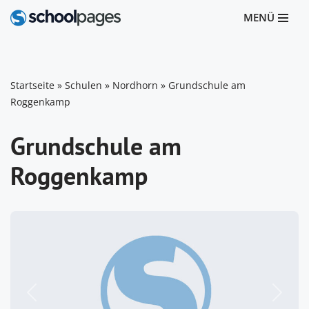
MENÜ
Zum
Inhalt
springen
Startseite
»
Schulen
»
Nordhorn
»
Grundschule am
Roggenkamp
Grundschule am
Roggenkamp
Vorheriges
Nächst