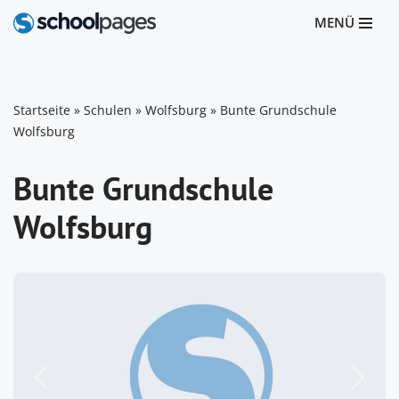
MENÜ
Zum
Inhalt
springen
Startseite
»
Schulen
»
Wolfsburg
»
Bunte Grundschule
Wolfsburg
Bunte Grundschule
Wolfsburg
Vorheriges
Nächst