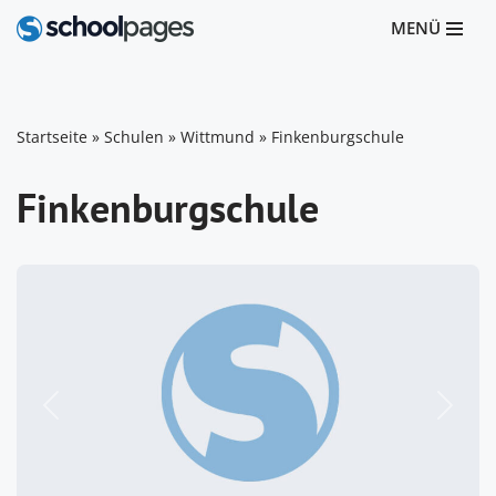
MENÜ
Zum
Inhalt
springen
Startseite
»
Schulen
»
Wittmund
»
Finkenburgschule
Finkenburgschule
Vorheriges
Nächst