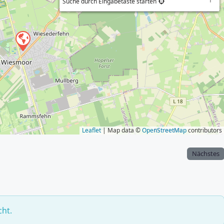
Suche durch Eingabetaste starten
Leaflet
| Map data ©
OpenStreetMap
contributors
Nächstes
cht.