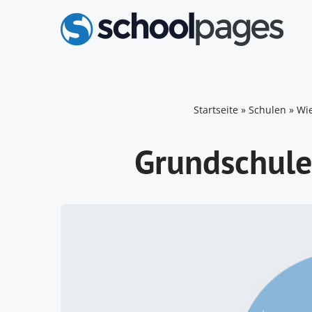
Zum
Inhalt
springen
Startseite
»
Schulen
»
Wi
Grundschule