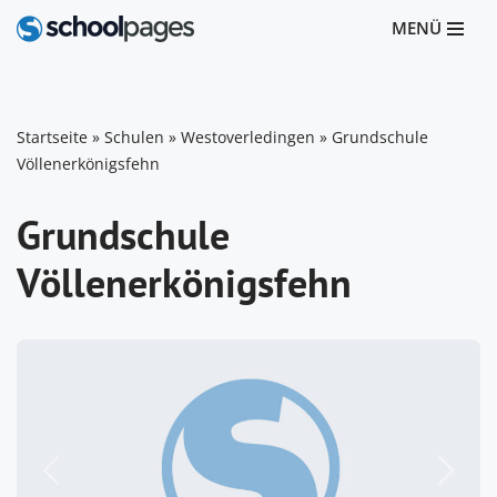
MENÜ
Zum
Inhalt
springen
Startseite
»
Schulen
»
Westoverledingen
»
Grundschule
Völlenerkönigsfehn
Grundschule
Völlenerkönigsfehn
Vorheriges
Nächst