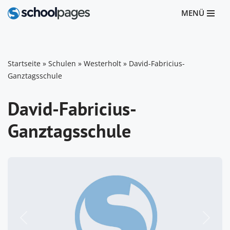
MENÜ
Zum
Inhalt
springen
Startseite
»
Schulen
»
Westerholt
»
David-Fabricius-
Ganztagsschule
David-Fabricius-
Ganztagsschule
Vorheriges
Nächst