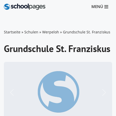
MENÜ
Zum
Inhalt
springen
Startseite
»
Schulen
»
Werpeloh
»
Grundschule St. Franziskus
Grundschule St. Franziskus
Vorheriges
Nächst