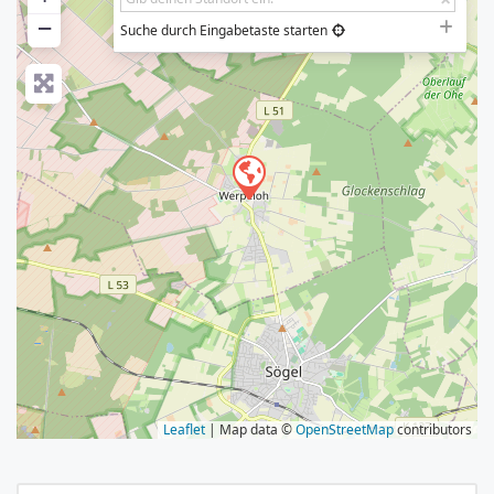
−
Suche durch Eingabetaste starten
Leaflet
| Map data ©
OpenStreetMap
contributors