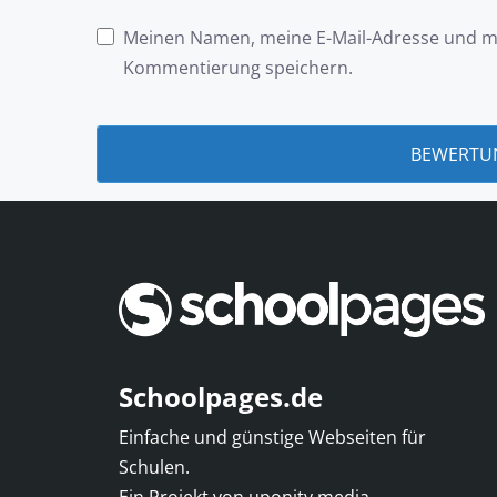
Meinen Namen, meine E-Mail-Adresse und me
Kommentierung speichern.
Schoolpages.de
Einfache und günstige Webseiten für
Schulen.
Ein Projekt von
uponity media