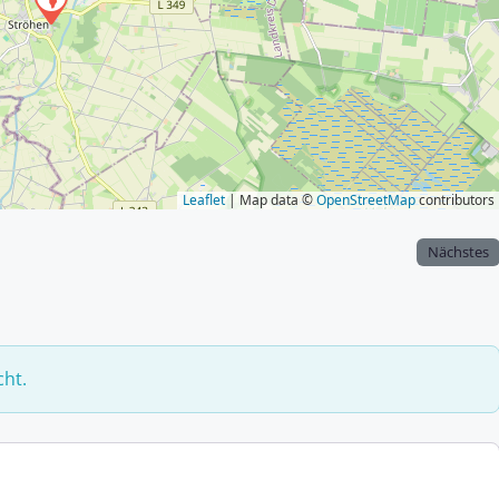
Leaflet
| Map data ©
OpenStreetMap
contributors
Nächstes
cht.