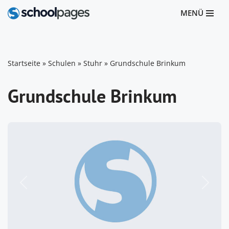
MENÜ
Zum
Inhalt
springen
Startseite
»
Schulen
»
Stuhr
»
Grundschule Brinkum
Grundschule Brinkum
Vorheriges
Nächst