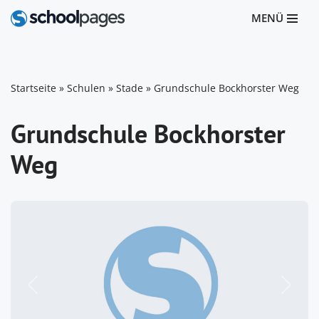
MENÜ
Zum
Inhalt
springen
Startseite
»
Schulen
»
Stade
»
Grundschule Bockhorster Weg
Grundschule Bockhorster
Weg
Vorheriges
Nächst