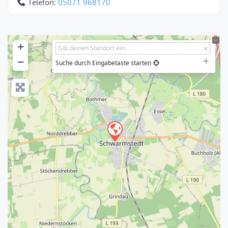
Telefon:
05071 968170
+
−
Suche durch Eingabetaste starten