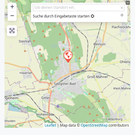
+
−
Suche durch Eingabetaste starten
Leaflet
| Map data ©
OpenStreetMap
contributors