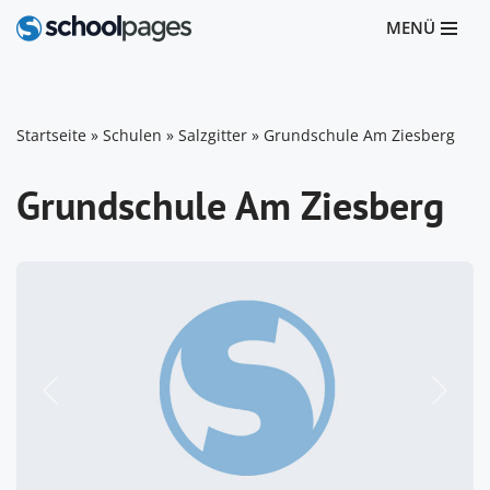
MENÜ
Zum
Inhalt
springen
Startseite
»
Schulen
»
Salzgitter
»
Grundschule Am Ziesberg
Grundschule Am Ziesberg
Vorheriges
Nächst