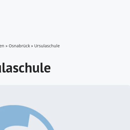
en
»
Osnabrück
»
Ursulaschule
ulaschule