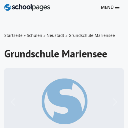
MENÜ
Zum
Inhalt
springen
Startseite
»
Schulen
»
Neustadt
»
Grundschule Mariensee
Grundschule Mariensee
Vorheriges
Nächst