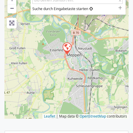
−
Suche durch Eingabetaste starten
Leaflet
| Map data ©
OpenStreetMap
contributors