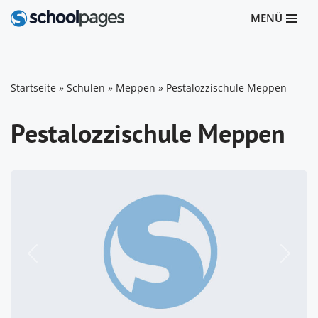
MENÜ
Zum
Inhalt
springen
Startseite
»
Schulen
»
Meppen
»
Pestalozzischule Meppen
Pestalozzischule Meppen
Vorheriges
Nächst