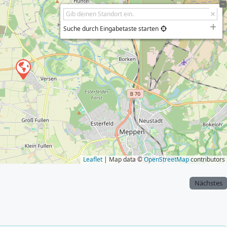
Suche durch Eingabetaste starten
Leaflet
| Map data ©
OpenStreetMap
contributors
Nächstes