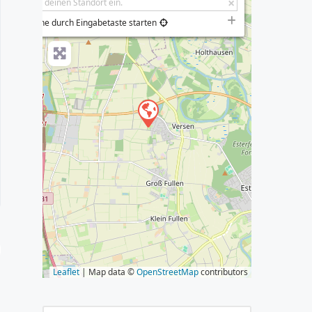
−
Suche durch Eingabetaste starten
s
Leaflet
| Map data ©
OpenStreetMap
contributors