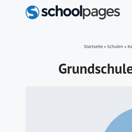
Zum
Inhalt
springen
Startseite
»
Schulen
»
Ka
Grundschule