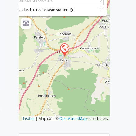
−
Suche durch Eingabetaste starten
s
Leaflet
| Map data ©
OpenStreetMap
contributors