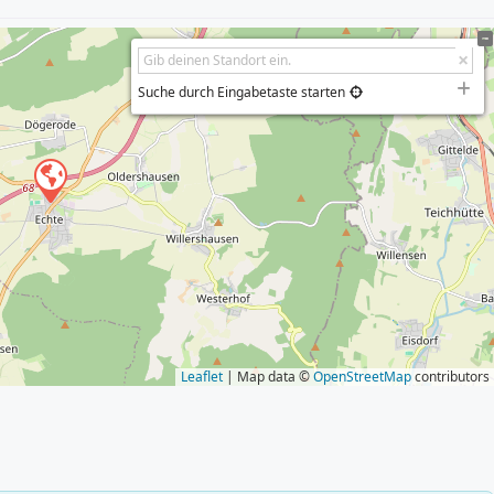
Suche durch Eingabetaste starten
Leaflet
| Map data ©
OpenStreetMap
contributors