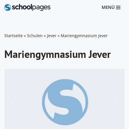
MENÜ
Zum
Inhalt
springen
Startseite
»
Schulen
»
Jever
»
Mariengymnasium Jever
Mariengymnasium Jever
Vorheriges
Nächst