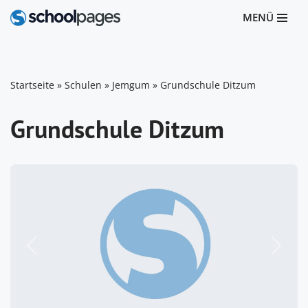
MENÜ
Zum
Inhalt
springen
Startseite
»
Schulen
»
Jemgum
»
Grundschule Ditzum
Grundschule Ditzum
Vorheriges
Nächst