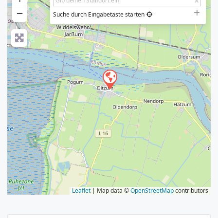
−
Suche durch Eingabetaste starten
Leaflet
| Map data ©
OpenStreetMap
contributors