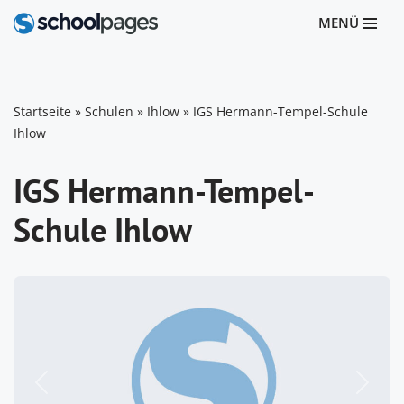
MENÜ
Zum
Inhalt
springen
Startseite
»
Schulen
»
Ihlow
»
IGS Hermann-Tempel-Schule
Ihlow
IGS Hermann-Tempel-
Schule Ihlow
Vorheriges
Nächst