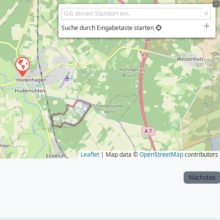
Suche durch Eingabetaste starten
Leaflet
| Map data ©
OpenStreetMap
contributors
Nächstes