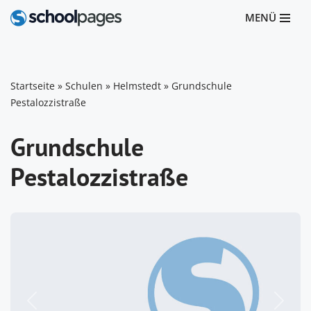
MENÜ
Zum
Inhalt
springen
Startseite
»
Schulen
»
Helmstedt
»
Grundschule
Pestalozzistraße
Grundschule
Pestalozzistraße
Vorheriges
Nächst