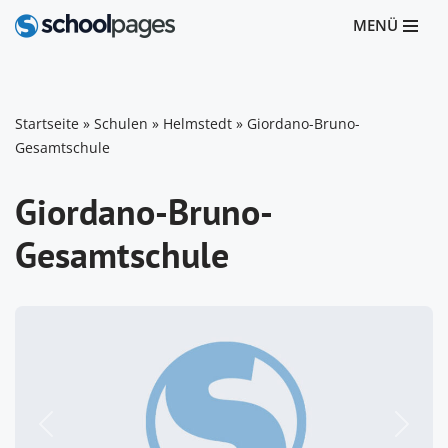
MENÜ
Zum
Inhalt
springen
Startseite
»
Schulen
»
Helmstedt
»
Giordano-Bruno-
Gesamtschule
Giordano-Bruno-
Gesamtschule
Vorheriges
Nächst