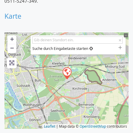
0511-5247-349.
Karte
+
−
Suche durch Eingabetaste starten
Leaflet
| Map data ©
OpenStreetMap
contributors