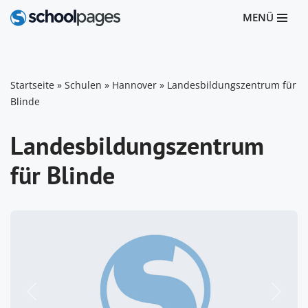
MENÜ
Zum
Inhalt
springen
Startseite
»
Schulen
»
Hannover
»
Landesbildungszentrum für
Blinde
Landesbildungszentrum
für Blinde
Vorheriges
Nächst